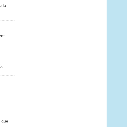
e la
ent
5.
sique