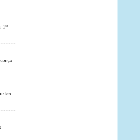
er
u 1
 conçu
ur les
t