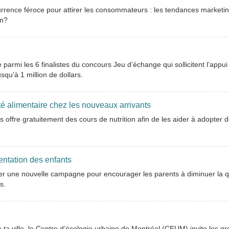
rrence féroce pour attirer les consommateurs : les tendances marketi
on?
parmi les 6 finalistes du concours Jeu d’échange qui sollicitent l’appui
squ'à 1 million de dollars.
ité alimentaire chez les nouveaux arrivants
ffre gratuitement des cours de nutrition afin de les aider à adopter 
entation des enfants
cer une nouvelle campagne pour encourager les parents à diminuer la q
s.
ta ville, le Centre d’écologie urbaine de Montréal (CEUM) invite les g