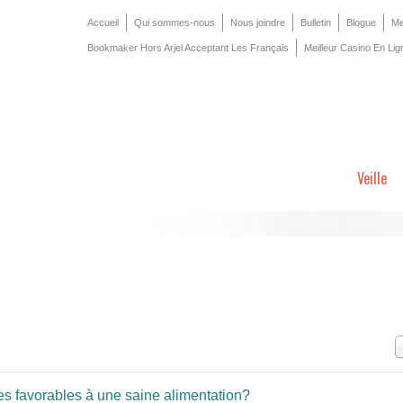
Accueil
Qui sommes-nous
Nous joindre
Bulletin
Blogue
Me
Bookmaker Hors Arjel Acceptant Les Français
Meilleur Casino En Lig
Veille
es favorables à une saine alimentation?