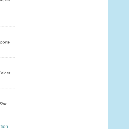
pporte
’aider
Star
tion