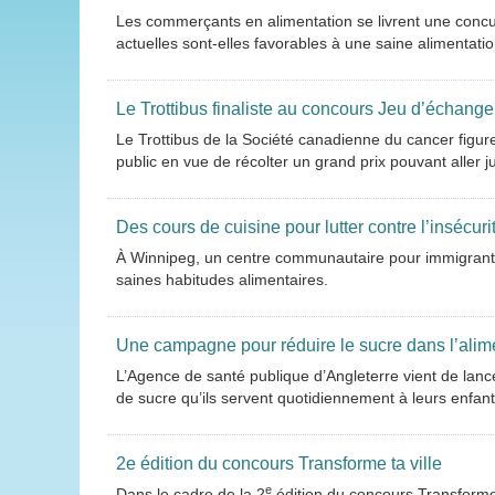
Les commerçants en alimentation se livrent une concu
actuelles sont-elles favorables à une saine alimentati
Le Trottibus finaliste au concours Jeu d’échange
Le Trottibus de la Société canadienne du cancer figure 
public en vue de récolter un grand prix pouvant aller ju
Des cours de cuisine pour lutter contre l’insécur
À Winnipeg, un centre communautaire pour immigrants o
saines habitudes alimentaires.
Une campagne pour réduire le sucre dans l’alim
L’Agence de santé publique d’Angleterre vient de lan
de sucre qu’ils servent quotidiennement à leurs enfant
2e édition du concours Transforme ta ville
e
Dans le cadre de la 2
édition du concours Transforme 