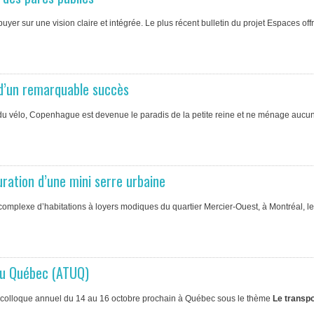
uyer sur une vision claire et intégrée. Le plus récent bulletin du projet Espaces off
 d’un remarquable succès
du vélo, Copenhague est devenue le paradis de la petite reine et ne ménage aucun 
uration d’une mini serre urbaine
omplexe d’habitations à loyers modiques du quartier Mercier-Ouest, à Montréal, le 8
 du Québec (ATUQ)
n colloque annuel du 14 au 16 octobre prochain à Québec sous le thème
Le transpo