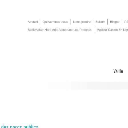
Accueil
Qui sommes-nous
Nous joindre
Bulletin
Blogue
Ré
Bookmaker Hors Arjel Acceptant Les Français
Meilleur Casino En Lig
Veille
 des parcs publics