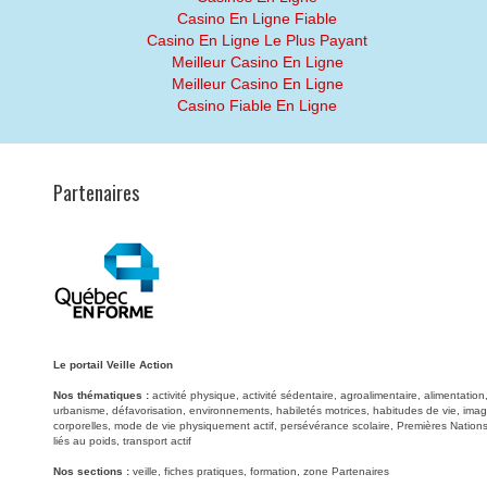
Casino En Ligne Fiable
Casino En Ligne Le Plus Payant
Meilleur Casino En Ligne
Meilleur Casino En Ligne
Casino Fiable En Ligne
Partenaires
Le portail Veille Action
Nos thématiques :
activité physique, activité sédentaire, agroalimentaire, alimentati
urbanisme, défavorisation, environnements, habiletés motrices, habitudes de vie, image
corporelles, mode de vie physiquement actif, persévérance scolaire, Premières Nations
liés au poids, transport actif
Nos sections :
veille, fiches pratiques, formation, zone Partenaires