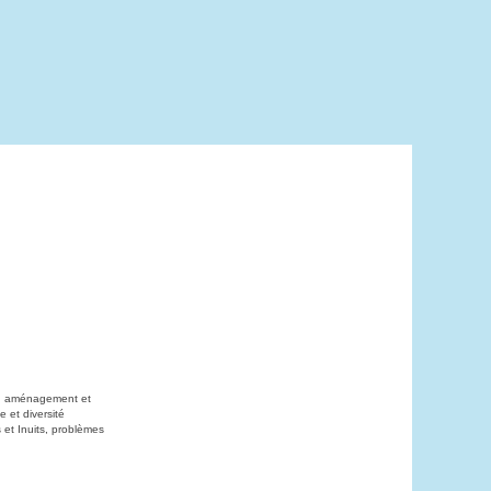
on, aménagement et
 et diversité
 et Inuits, problèmes