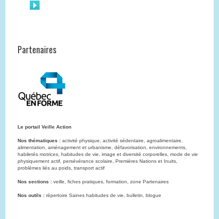
Partenaires
Le portail Veille Action
Nos thématiques :
activité physique, activité sédentaire, agroalimentaire,
alimentation, aménagement et urbanisme, défavorisation, environnements,
habiletés motrices, habitudes de vie, image et diversité corporelles, mode de vie
physiquement actif, persévérance scolaire, Premières Nations et Inuits,
problèmes liés au poids, transport actif
Nos sections :
veille, fiches pratiques, formation, zone Partenaires
Nos outils :
répertoire Saines habitudes de vie, bulletin, blogue