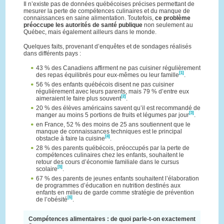
Il n’existe pas de données québécoises précises permettant de
mesurer la perte de compétences culinaires et du manque de
connaissances en saine alimentation. Toutefois,
ce problème
préoccupe les autorités de santé publique
non seulement au
Québec, mais également ailleurs dans le monde.
Quelques faits, provenant d’enquêtes et de sondages réalisés
dans différents pays :
43 % des Canadiens affirment ne pas cuisiner régulièrement
[1]
des repas équilibrés pour eux-mêmes ou leur famille
.
56 % des enfants québécois disent ne pas cuisiner
régulièrement avec leurs parents, mais 79 % d’entre eux
[2]
aimeraient le faire plus souvent
.
20 % des élèves américains savent qu’il est recommandé de
[3]
manger au moins 5 portions de fruits et légumes par jour
.
en France, 52 % des moins de 25 ans soutiennent que le
manque de connaissances techniques est le principal
[4]
obstacle à faire la cuisine
.
28 % des parents québécois, préoccupés par la perte de
compétences culinaires chez les enfants, souhaitent le
retour des cours d’économie familiale dans le cursus
[5]
scolaire
.
67 % des parents de jeunes enfants souhaitent l’élaboration
de programmes d’éducation en nutrition destinés aux
enfants en milieu de garde comme stratégie de prévention
[6]
de l’obésité
.
Compétences alimentaires : de quoi parle-t-on exactement