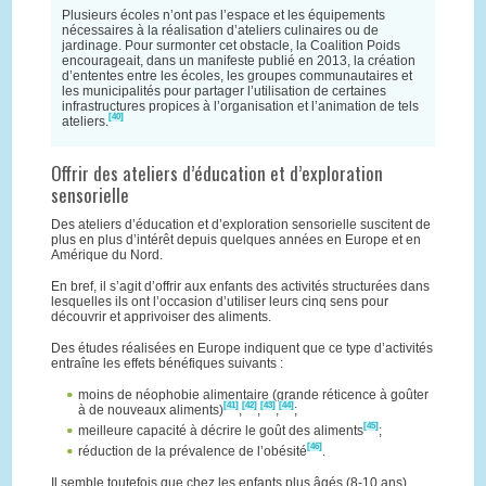
Plusieurs écoles n’ont pas l’espace et les équipements
nécessaires à la réalisation d’ateliers culinaires ou de
jardinage. Pour surmonter cet obstacle, la Coalition Poids
encourageait, dans un manifeste publié en 2013, la création
d’ententes entre les écoles, les groupes communautaires et
les municipalités pour partager l’utilisation de certaines
infrastructures propices à l’organisation et l’animation de tels
[40]
ateliers.
Offrir des ateliers d’éducation et d’exploration
sensorielle
Des ateliers d’éducation et d’exploration sensorielle suscitent de
plus en plus d’intérêt depuis quelques années en Europe et en
Amérique du Nord.
En bref, il s’agit d’offrir aux enfants des activités structurées dans
lesquelles ils ont l’occasion d’utiliser leurs cinq sens pour
découvrir et apprivoiser des aliments.
Des études réalisées en Europe indiquent que ce type d’activités
entraîne les effets bénéfiques suivants :
moins de néophobie alimentaire (grande réticence à goûter
[41]
[42]
[43]
[44]
à de nouveaux aliments)
,
,
,
;
[45]
meilleure capacité à décrire le goût des aliments
;
[46]
réduction de la prévalence de l’obésité
.
Il semble toutefois que chez les enfants plus âgés (8-10 ans),