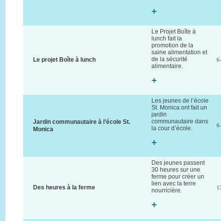
+
Le Projet Boîte à
lunch fait la
promotion de la
saine alimentation et
de la sécurité
Le projet Boîte à lunch
6
alimentaire.
+
Les jeunes de l’école
St. Monica ont fait un
jardin
communautaire dans
Jardin communautaire à l’école St.
6
la cour d’école.
Monica
+
Des jeunes passent
30 heures sur une
ferme pour créer un
lien avec la terre
Des heures à la ferme
1
nourricière.
+