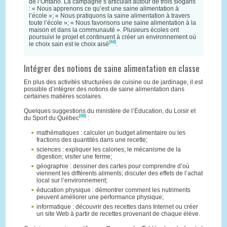
de l’Ontario. La campagne s’articulait autour de trois slogans
: « Nous apprenons ce qu’est une saine alimentation à
l’école »; « Nous pratiquons la saine alimentation à travers
toute l’école »; « Nous favorisons une saine alimentation à la
maison et dans la communauté ». Plusieurs écoles ont
poursuivi le projet et continuent à créer un environnement où
[64]
le choix sain est le choix aisé
.
Intégrer des notions de saine alimentation en classe
En plus des activités structurées de cuisine ou de jardinage, il est
possible d’intégrer des notions de saine alimentation dans
certaines matières scolaires.
Quelques suggestions du ministère de l’Éducation, du Loisir et
[65]
du Sport du Québec
:
mathématiques : calculer un budget alimentaire ou les
fractions des quantités dans une recette;
sciences : expliquer les calories; le mécanisme de la
digestion; visiter une ferme;
géographie : dessiner des cartes pour comprendre d’où
viennent les différents aliments; discuter des effets de l’achat
local sur l’environnement;
éducation physique : démontrer comment les nutriments
peuvent améliorer une performance physique;
informatique : découvrir des recettes dans Internet ou créer
un site Web à partir de recettes provenant de chaque élève.