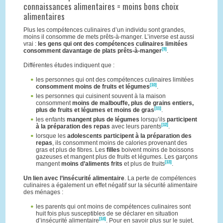
connaissances alimentaires = moins bons choix
alimentaires
Plus les compétences culinaires d’un individu sont grandes,
moins il consomme de mets prêts-à-manger. L’inverse est aussi
vrai :
les gens qui ont des compétences culinaires limitées
[9]
consomment davantage de plats prêts-à-manger
.
Différentes études indiquent que :
les personnes qui ont des compétences culinaires limitées
[10]
consomment moins de fruits et légumes
.
les personnes qui cuisinent souvent à la maison
consomment
moins de malbouffe, plus de grains entiers,
[11]
plus de fruits et légumes et moins de gras
.
les enfants
mangent plus de légumes
lorsqu’ils
participent
[12]
à la préparation des repas
avec leurs parents
.
lorsque les
adolescents participent à la préparation des
repas
, ils consomment moins de calories provenant des
gras et plus de fibres. Les
filles
boivent moins de boissons
gazeuses et mangent plus de fruits et légumes. Les garçons
[13]
mangent
moins d’aliments frits
et plus de fruits
.
Un lien avec l’insécurité alimentaire
. La perte de compétences
culinaires a également un effet négatif sur la sécurité alimentaire
des ménages :
les parents qui ont moins de compétences culinaires sont
huit fois plus susceptibles de se déclarer en situation
[14]
d’insécurité alimentaire
. Pour en savoir plus sur le sujet,