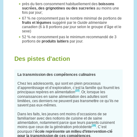
près du tiers consomment habituellement des
boissons
sucrées, des grignotines ou des sucreries
au moins une
fois par jour;
67 % ne consomment pas le nombre minimal de portions de
fruits et légumes
suggéré par le
Guide alimentaire
canadien
(6 à 8 portions par jour selon le groupe d’âge et le
sexe)
52 % ne consomment pas le minimum recommandé de 3
portions de
produits laitiers
par jour.
Des pistes d'action
La transmission des compétences culinaires
Chez les adolescents, qui sont en plein processus
d’apprentissage et d’exploration, c’est la famille qui fournit les
[27]
principaux repères en alimentation
. Or, lorsque les
connaissances en saine alimentation des adultes sont
limitées, ces derniers ne peuvent pas transmettre ce qu’ils ne
savent pas eux-mêmes.
Dans les faits, les jeunes ont moins d’occasions de se
familiariser avec des notions de cuisine et de saine
alimentation, notamment parce que leurs parents cuisinent
[28]
moins que ceux de la génération précédente
. C’est
pourquoi l’
école représente un milieu d’intervention-clé
pour la transmission de ces compétences
.