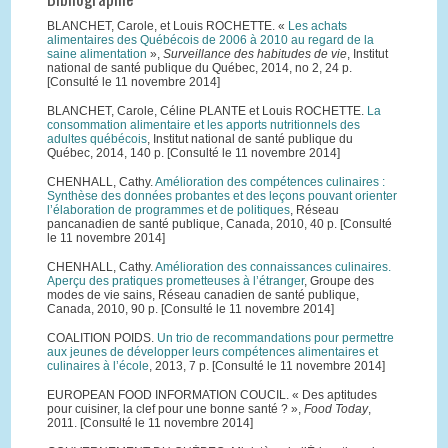
BLANCHET, Carole, et Louis ROCHETTE. «
Les achats
alimentaires des Québécois de 2006 à 2010 au regard de la
saine alimentation
»,
Surveillance des habitudes de vie
, Institut
national de santé publique du Québec, 2014, no 2, 24 p.
[Consulté le 11 novembre 2014]
BLANCHET, Carole, Céline PLANTE et Louis ROCHETTE.
La
consommation alimentaire et les apports nutritionnels des
adultes québécois
, Institut national de santé publique du
Québec, 2014, 140 p. [Consulté le 11 novembre 2014]
CHENHALL, Cathy.
Amélioration des compétences culinaires :
Synthèse des données probantes et des leçons pouvant orienter
l’élaboration de programmes et de politiques
, Réseau
pancanadien de santé publique, Canada, 2010, 40 p. [Consulté
le 11 novembre 2014]
CHENHALL, Cathy.
Amélioration des connaissances culinaires.
Aperçu des pratiques prometteuses à l’étranger
, Groupe des
modes de vie sains, Réseau canadien de santé publique,
Canada, 2010, 90 p. [Consulté le 11 novembre 2014]
COALITION POIDS.
Un trio de recommandations pour permettre
aux jeunes de développer leurs compétences alimentaires et
culinaires à l’école
, 2013, 7 p. [Consulté le 11 novembre 2014]
EUROPEAN FOOD INFORMATION COUCIL. « Des aptitudes
pour cuisiner, la clef pour une bonne santé ? »,
Food Today
,
2011. [Consulté le 11 novembre 2014]