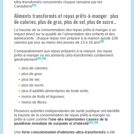
ultra-transformés consommés chaque semaine par les
[17]
Canadiens
.
Aliments transformés et repas prêts-à-manger : plus
de calories, plus de gras, plus de sel, plus de sucre…
La hausse de la consommation des repas prêts-à-manger a un
impact direct sur la qualité de l’alimentation des enfants et des
adolescents : chaque repas non préparé à la maison ajoute 108
[18]
calories par jour au menu des jeunes de 13 à 18 ans
.
Comparativement aux repas préparés à la maison, les repas
prêts-à-manger ou les aliments ultra-transformés contiennent
[19]
[20]
généralement
,
:
plus de calories;
plus de gras;
plus de sel;
plus de sucre;
plus d’additifs alimentaires de toute sorte;
moins de fruits et légumes;
moins de fibres.
Plusieurs autorités indépendantes de santé publique ont identifié
la hausse de la consommation de repas prêts-à-manger ou
prêts-à-cuire comme
l’une des importantes causes de la
[21]
[22]
pandémie mondiale de surpoids et d’obésité
,
.
Une
forte consommation d’aliments ultra-transformés
a été