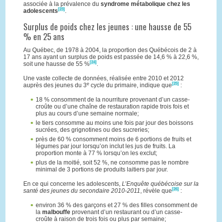
associée à la prévalence du
syndrome métabolique chez les
[23]
adolescents
.
Surplus de poids chez les jeunes : une hausse de 55
% en 25 ans
Au Québec, de 1978 à 2004, la proportion des Québécois de 2 à
17 ans ayant un surplus de poids est passée de 14,6 % à 22,6 %,
[24]
soit une hausse de 55 %
.
Une vaste collecte de données, réalisée entre 2010 et 2012
[25]
e
auprès des jeunes du 3
cycle du primaire, indique que
:
18 % consomment de la nourriture provenant d’un casse-
croûte ou d’une chaîne de restauration rapide trois fois et
plus au cours d’une semaine normale;
le tiers consomme au moins une fois par jour des boissons
sucrées, des grignotines ou des sucreries;
près de 60 % consomment moins de 6 portions de fruits et
légumes par jour lorsqu’on inclut les jus de fruits. La
proportion monte à 77 % lorsqu’on les exclut;
plus de la moitié, soit 52 %, ne consomme pas le nombre
minimal de 3 portions de produits laitiers par jour.
En ce qui concerne les adolescents,
L’Enquête québécoise sur la
[26]
santé des jeunes du secondaire 2010-2011
, révèle que
:
environ 36 % des garçons et 27 % des filles consomment de
la
malbouffe
provenant d’un restaurant ou d’un casse-
croûte à raison de trois fois ou plus par semaine;