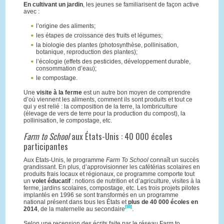
En cultivant un jardin
, les jeunes se familiarisent de façon active
avec :
l’origine des aliments;
les étapes de croissance des fruits et légumes;
la biologie des plantes (photosynthèse, pollinisation,
botanique, reproduction des plantes);
l’écologie (effets des pesticides, développement durable,
consommation d’eau);
le compostage.
Une
visite à la ferme
est un autre bon moyen de comprendre
d’où viennent les aliments, comment ils sont produits et tout ce
qui y est relié : la composition de la terre, la lombriculture
(élevage de vers de terre pour la production du compost), la
pollinisation, le compostage, etc.
Farm to School
aux États-Unis : 40 000 écoles
participantes
Aux États-Unis, le programme
Farm To School
connaît un succès
grandissant. En plus, d’approvisionner les cafétérias scolaires en
produits frais locaux et régionaux, ce programme comporte tout
un
volet éducatif
: notions de nutrition et d’agriculture, visites à la
ferme, jardins scolaires, compostage, etc. Les trois projets pilotes
implantés en 1996 se sont transformés en un programme
national présent dans tous les États et
plus de 40 000 écoles en
[55]
2014
, de la maternelle au secondaire
.
Selon une recension des écrits faite par le réseau Farm to