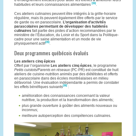
[34]
habitudes et leurs connaissances alimentaires
.
Ces ateliers culinaires peuvent être intégrés à la grille-horaire
régulière, mais ils peuvent également être offerts par le service
de garde ou en parascolaire.
L’organisation d’activités
parascolaires permettant de développer des habiletés
culinaires
fait partie des pistes d’action recommandées par le
ministère de l’Éducation, du Loisir et du Sport dans la Politique-
cadre pour une saine alimentation et un mode de vie
[35]
physiquement actif
.
Deux programmes québécois évalués
Les ateliers cinq épices
Offert par l’organisme
Les ateliers cinq épices
, le programme
Petits cuistots/Parents en réseaux
(PC-PR) est constitué de huit
ateliers de cuisine-nutrition animés par des diététistes et offerts
en parascolaire dans des écoles montréalaises en milieu
défavorisé. Une évaluation indépendante a permis de constater
[36]
les effets bénéfiques suivants
:
amélioration des connaissances concernant la valeur
nutritive, la production et la transformation des aliments;
plus grande ouverture à goûter des aliments nouveaux ou
inconnus;
meilleure autoperception des compétences culinaires.