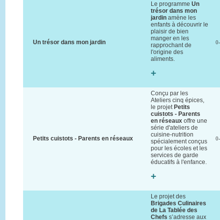
Le programme
Un
trésor dans mon
jardin
amène les
enfants à découvrir le
plaisir de bien
manger en les
Un trésor dans mon jardin
0
rapprochant de
l'origine des
aliments.
+
Conçu par les
Ateliers cinq épices,
le projet
Petits
cuistots - Parents
en réseaux
offre une
série d'ateliers de
cuisine-nutrition
Petits cuistots - Parents en réseaux
0
spécialement conçus
pour les écoles et les
services de garde
éducatifs à l'enfance.
+
Le projet des
Brigades Culinaires
de La Tablée des
Chefs
s’adresse aux