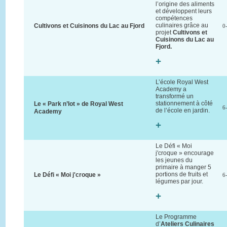
l’origine des aliments
et développent leurs
compétences
culinaires grâce au
Cultivons et Cuisinons du Lac au Fjord
0
projet
Cultivons et
Cuisinons du Lac au
Fjord.
+
L’école Royal West
Academy a
transformé un
stationnement à côté
Le « Park n’lot » de Royal West
6
de l’école en jardin.
Academy
+
Le Défi « Moi
j'croque » encourage
les jeunes du
primaire à manger 5
portions de fruits et
Le Défi « Moi j'croque »
6
légumes par jour.
+
Le Programme
d’
Ateliers Culinaires