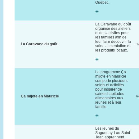
Québec.
+
La Caravane du goût
organise des ateliers
et des activités pour
les familles afin de
leur faire découvrir la
La Caravane du goût
T
saine alimentation et
les produits locaux.
+
Le programme Ça
mijote en Mauricie
comporte plusieurs
volets et activités
pour inspirer de
saines habitudes
Ça mijote en Mauricie
6
alimentaires aux
jeunes et à leur
famille.
+
Les jeunes du
Saguenay-Lac-Saint-
Jean apprennent