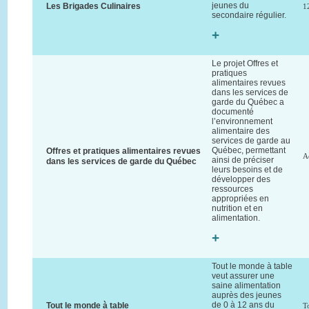
jeunes du
Les Brigades Culinaires
1
secondaire régulier.
+
Le projet Offres et
pratiques
alimentaires revues
dans les services de
garde du Québec a
documenté
l’environnement
alimentaire des
services de garde au
Québec, permettant
Offres et pratiques alimentaires revues
A
ainsi de préciser
dans les services de garde du Québec
leurs besoins et de
développer des
ressources
appropriées en
nutrition et en
alimentation.
+
Tout le monde à table
veut assurer une
saine alimentation
auprès des jeunes
de 0 à 12 ans du
Tout le monde à table
T