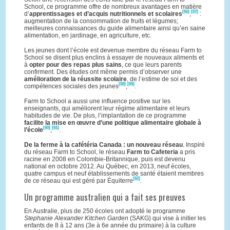
School, ce programme offre de nombreux avantages en matière
[56]
[57]
d’
apprentissages et d’acquis nutritionnels et scolaires
,
:
augmentation de la consommation de fruits et légumes;
meilleures connaissances du guide alimentaire ainsi qu’en saine
alimentation, en jardinage, en agriculture, etc.
Les jeunes dont l’école est devenue membre du réseau Farm to
School se disent plus enclins à essayer de nouveaux aliments et
à
opter pour des repas plus sains
, ce que leurs parents
confirment. Des études ont même permis d’observer une
amélioration de la réussite scolaire
, de l’estime de soi et des
[58]
[59]
compétences sociales des jeunes
,
.
Farm to School a aussi une influence positive sur les
enseignants, qui améliorent leur régime alimentaire et leurs
habitudes de vie. De plus, l’implantation de ce programme
facilite la mise en œuvre d’une politique alimentaire globale à
[60]
[61]
l’école
,
.
De la ferme à la cafétéria Canada : un nouveau réseau
. Inspiré
du réseau Farm to School, le réseau
Farm to Cafeteria
a pris
racine en 2008 en Colombie-Britannique, puis est devenu
national en octobre 2012. Au Québec, en 2013, neuf écoles,
quatre campus et neuf établissements de santé étaient membres
[62]
de ce réseau qui est géré par Équiterre
.
Un programme australien qui a fait ses preuves
En Australie, plus de 250 écoles ont adopté le programme
Stephanie Alexander Kitchen Garden
(SAKG) qui vise à initier les
enfants de 8 à 12 ans (3e à 6e année du primaire) à la culture