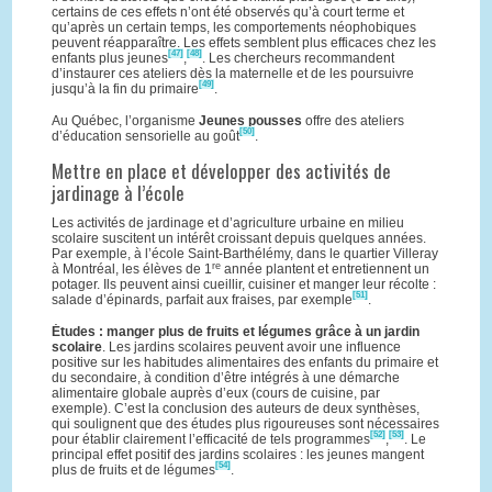
certains de ces effets n’ont été observés qu’à court terme et
qu’après un certain temps, les comportements néophobiques
peuvent réapparaître. Les effets semblent plus efficaces chez les
[47]
[48]
enfants plus jeunes
,
. Les chercheurs recommandent
d’instaurer ces ateliers dès la maternelle et de les poursuivre
[49]
jusqu’à la fin du primaire
.
Au Québec, l’organisme
Jeunes pousses
offre des ateliers
[50]
d’éducation sensorielle au goût
.
Mettre en place et développer des activités de
jardinage à l’école
Les activités de jardinage et d’agriculture urbaine en milieu
scolaire suscitent un intérêt croissant depuis quelques années.
Par exemple, à l’école Saint-Barthélémy, dans le quartier Villeray
re
à Montréal, les élèves de 1
année plantent et entretiennent un
potager. Ils peuvent ainsi cueillir, cuisiner et manger leur récolte :
[51]
salade d’épinards, parfait aux fraises, par exemple
.
Études : manger plus de fruits et légumes grâce à un jardin
scolaire
. Les jardins scolaires peuvent avoir une influence
positive sur les habitudes alimentaires des enfants du primaire et
du secondaire, à condition d’être intégrés à une démarche
alimentaire globale auprès d’eux (cours de cuisine, par
exemple). C’est la conclusion des auteurs de deux synthèses,
qui soulignent que des études plus rigoureuses sont nécessaires
[52]
[53]
pour établir clairement l’efficacité de tels programmes
,
. Le
principal effet positif des jardins scolaires : les jeunes mangent
[54]
plus de fruits et de légumes
.