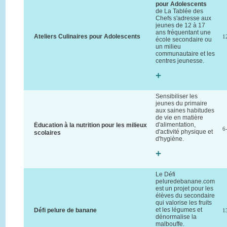
pour Adolescents
de La Tablée des
Chefs s'adresse aux
jeunes de 12 à 17
ans fréquentant une
Ateliers Culinaires pour Adolescents
1
école secondaire ou
un milieu
communautaire et les
centres jeunesse.
+
Sensibiliser les
jeunes du primaire
aux saines habitudes
de vie en matière
d'alimentation,
Éducation à la nutrition pour les milieux
6
d'activité physique et
scolaires
d'hygiène.
+
Le Défi
peluredebanane.com
est un projet pour les
élèves du secondaire
qui valorise les fruits
et les légumes et
Défi pelure de banane
1
dénormalise la
malbouffe.