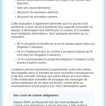
utiliser différentes techniques de coupe et de cuisson des
légumes;
faire une sauce béchamel;
découvrir de nouveaux aliments;
découvrir de nouvelles saveurs.
Cette évaluation a également démontré que les jeunes sont
nombreux à avoir réussi à améliorer leur capacité à travailler en
équipe, à développer leur intérêt pour la cuisine, et à modifier
leurs habitudes alimentaires. Voici quelques données qui en
ressortent :
80 % ont parlé en famille de ce qu’ils avaient appris dans les
Brigades Culinaires;
66 % s’impliquent plus en cuisine à la maison depuis qu’ils
sont dans les Brigades Culinaires;
74 % recommandent le projet des Brigades Culinaires à des
jeunes d’autres écoles.
L’initiative prévoit maintenant la participation active des élèves
des brigades dans le transfert de leurs nouvelles connaissances
et de leur curiosité culinaire aux autres élèves et à leur milieu.
Cette mobilisation permettra de propager des messages de
saines habitudes de vie dans les écoles, créant ainsi un
environnement social propice aux choix alimentaires sains.
Des cours de cuisine obligatoires
Depuis 2008, au Royaume-Uni, les cours pratiques de
cuisine sont obligatoires à l’école primaire. Cette pratique