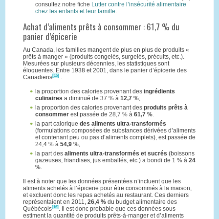
consultez notre fiche
Lutter contre l’insécurité alimentaire
chez les enfants et leur famille
.
Achat d’aliments prêts à consommer : 61,7 % du
panier d’épicerie
Au Canada, les familles mangent de plus en plus de produits «
prêts à manger » (produits congelés, surgelés, précuits, etc.).
Mesurées sur plusieurs décennies, les statistiques sont
éloquentes. Entre 1938 et 2001, dans le panier d’épicerie des
[15]
Canadiens
:
la proportion des calories provenant des
ingrédients
culinaires
a diminué de 37 % à
12,7 %
;
la proportion des calories provenant des
produits prêts à
consommer
est passée de 28,7 % à
61,7 %
.
la part calorique
des aliments ultra-transformés
(formulations composées de substances dérivées d’aliments
et contenant peu ou pas d’aliments complets), est passée de
24,4 % à
54,9 %
;
la part des
aliments ultra-transformés et sucrés
(boissons
gazeuses, friandises, jus emballés, etc.) a bondi de 1 % à
24
%
.
Il est à noter que les données présentées n’incluent que les
aliments achetés à l’épicerie pour être consommés à la maison,
et excluent donc les repas achetés au restaurant. Ces derniers
représentaient en 2011,
26,4 %
du budget alimentaire des
[16]
Québécois
. Il est donc probable que ces données sous-
estiment la quantité de produits prêts-à-manger et d’aliments