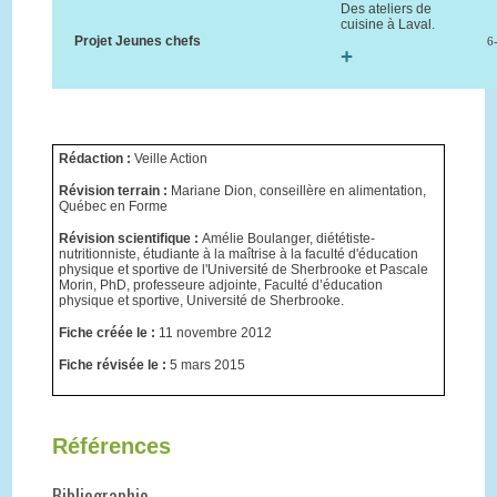
Des ateliers de
cuisine à Laval.
Projet Jeunes chefs
6
+
Rédaction :
Veille Action
Révision terrain :
Mariane Dion, conseillère en alimentation,
Québec en Forme
Révision scientifique :
Amélie Boulanger, diététiste-
nutritionniste, étudiante à la maîtrise à la faculté d'éducation
physique et sportive de l'Université de Sherbrooke et Pascale
Morin, PhD, professeure adjointe, Faculté d’éducation
physique et sportive, Université de Sherbrooke.
Fiche créée le :
11 novembre 2012
Fiche révisée le :
5 mars 2015
Références
Bibliographie