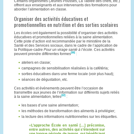
Certains organismes (Jeunes Pousses, La Tablée des chefs, etc.)
offrent aux enseignants et aux intervenants des formations pour
aborder l’alimentation en classe.
Organiser des activités éducatives et
promotionnelles en nutrition et des sorties scolaires
Les écoles ont également la possibilité d’organiser des activités
éducatives et promotionnelles reliées à la saine alimentation.
Cette piste d’action est recommandée par le ministère de la
Santé et des Services sociaux, dans le cadre de l’application de
la Politique-cadre
Pour un virage santé à l’école
. Ces activités
[66]
peuvent prendre différentes formes
:
ateliers en classe;
campagnes de sensibilisation réalisées à la cafétéria;
sorties éducatives dans une ferme locale (voir plus haut);
séances de dégustation, etc.
Ces activités et événements peuvent être l’occasion de
transmettre aux jeunes de l’information sur différents sujets reliés
[67]
à la saine alimentation, telles
:
les bases d’une saine alimentation;
les méthodes de transformation des aliments à privilégier;
la lecture des informations nutritionnelles sur les étiquettes.
L’approche École en santé […] préconise,
entre autres, des activités qui s’étendent sur
une longue période de temps, qui bénéficient