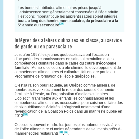
Les bonnes habitudes alimentaires prises jusqu’à
l’adolescence sont généralement conservées à l’âge adulte.
Il est donc important que les apprentissages soient intégrés
tout au long du cheminement scolaire, du préscolaire à la
[29]
e
5
année du secondaire
.
Intégrer des ateliers culinaires en classe, au service
de garde ou en parascolaire
Jusqu’en 1997, les jeunes québécois avaient l’occasion
d’acquérir des connaissances en saine alimentation et des
compétences culinaires dans le cadre
du cours d’économie
familiale
. Même si ce cours a été éliminé, le développement de
compétences alimentaires et culinaires fait encore partie du
Programme de formation de l’école québécoise.
C’est la raison pour laquelle, au Québec comme ailleurs, de
nombreuses voix réclament le retour des cours d’économie
familiale à l’école, ou l’organisation d’ateliers culinaires.
L’objectif : transmettre aux enfants les connaissances et les
compétences alimentaires nécessaires pour cuisiner et faire des
choix nutritionnels éclairés. Il s’agissait notamment d’une
revendication de la Coalition Poids dans un manifeste publié en
[30]
2013
.
Ces cours peuvent rendre les jeunes plus autonomes vis-à-vis
de l’offre alimentaire et moins dépendants des aliments prêts-à-
[32]
[31]
manger et des restaurants
,
.