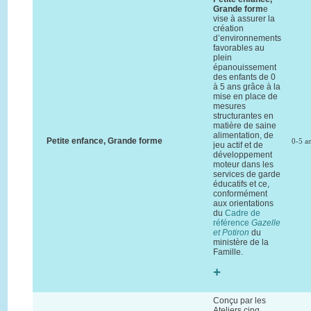
Grande form
e
vise à assurer la
création
d’environnements
favorables au
plein
épanouissement
des enfants de 0
à 5 ans grâce à la
mise en place de
mesures
structurantes en
matière de saine
alimentation, de
Petite enfance, Grande forme
0-5 a
jeu actif et de
développement
moteur dans les
services de garde
éducatifs et ce,
conformément
aux orientations
du
Cadre de
référence
Gazelle
et Potiron
du
ministère de la
Famille.
+
Conçu par les
Ateliers cinq