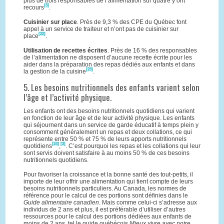
plus de trois responsables de l’alimentation sur quatre y ont
[3]
recours
.
Cuisinier sur place
. Près de 9,3 % des CPE du Québec font
appel à un service de traiteur et n’ont pas de cuisinier sur
[22]
place
.
Utilisation de recettes écrites
. Près de 16 % des responsables
de l’alimentation ne disposent d’aucune recette écrite pour les
aider dans la préparation des repas dédiés aux enfants et dans
[23]
la gestion de la cuisine
.
5. Les besoins nutritionnels des enfants varient selon
l’âge et l’activité physique.
Les enfants ont des besoins nutritionnels quotidiens qui varient
en fonction de leur âge et de leur activité physique. Les enfants
qui séjournent dans un service de garde éducatif à temps plein y
consomment généralement un repas et deux collations, ce qui
représente entre 50 % et 75 % de leurs apports nutritionnels
[24]
[3]
quotidiens
,
. C’est pourquoi les repas et les collations qui leur
sont servis doivent satisfaire à au moins 50 % de ces besoins
nutritionnels quotidiens.
Pour favoriser la croissance et la bonne santé des tout-petits, il
importe de leur offrir une alimentation qui tient compte de leurs
besoins nutritionnels particuliers. Au Canada, les normes de
référence pour le calcul de ces portions sont définies dans le
Guide alimentaire canadien
. Mais comme celui-ci s’adresse aux
individus de 2 ans et plus, il est préférable d’utiliser d’autres
ressources pour le calcul des portions dédiées aux enfants de
moins de 2 ans, tel le guide québécois
Mieux vivre avec notre