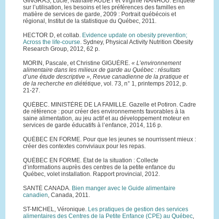
GINGRAS, Lucie, Nathalie AUDET et Virginie NANHOU. Enquête
sur l’utilisation, les besoins et les préférences des familles en
matière de services de garde, 2009 : Portrait québécois et
régional, Institut de la statistique du Québec, 2011.
HECTOR D, et collab.
Evidence update on obesity prevention;
Across the life-course
. Sydney, Physical Activity Nutrition Obesity
Research Group, 2012, 62 p.
MORIN, Pascale, et Christine GIGUÈRE.
« L’environnement
alimentaire dans les milieux de garde au Québec : résultats
d’une étude descriptive », Revue canadienne de la pratique et
de la recherche en diététique
, vol. 73, n° 1, printemps 2012, p.
21-27.
QUÉBEC. MINISTÈRE DE LA FAMILLE. Gazelle et Potiron. Cadre
de référence : pour créer des environnements favorables à la
saine alimentation, au jeu actif et au développement moteur en
services de garde éducatifs à l’enfance, 2014, 116 p.
QUÉBEC EN FORME. Pour que les jeunes se nourrissent mieux :
créer des contextes conviviaux pour les repas.
QUÉBEC EN FORME. État de la situation : Collecte
d’informations auprès des centres de la petite enfance du
Québec, volet installation. Rapport provincial, 2012.
SANTÉ CANADA.
Bien manger avec le Guide alimentaire
canadien
, Canada, 2011.
ST-MICHEL, Véronique.
Les pratiques de gestion des services
alimentaires des Centres de la Petite Enfance (CPE) au Québec
,