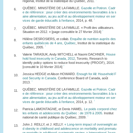
régional, Institut de la statistique du Québec, 2011.
QUÉBEC. MINISTÈRE DE LA FAMILLE.
Gazelle et Potiron. Cadr
6.
e de référence : pour créer des environnements favorables à la s
aine alimentation, au jeu actif et au développement moteur en ser
↑
vices de garde éducatifs à l’enfance
, 2014, p. 48.
QUÉBEC. MINISTÈRE DE LA FAMILLE. « Profil des utilisateurs.
7.
↑
Situation en 2012. » [page consultée le 27 février 2014]
Hélène DESROSIERS, et collab.
Enquête de nutrition auprès des
8.
enfants québécois de 4 ans, Québec
, Institut de la statistique du
↑
Québec, 2005.
Valerie TARASUK, Andy MITCHELL et Naomi DACHNER,
House
9.
hold food insecurity in Canada, 2012
, Toronto, Research to
identify policy options to reduce food insecurity (PROOF), 2014.
↑
[consulté le 10 février 2014]
Jessica HEDGE et Alison HOWARD.
Enough for All: Household F
10.
ood Security in Canada
. Conference Board of Canada, août
↑
2013.
QUÉBEC. MINISTÈRE DE LA FAMILLE.
Gazelle et Potiron. Cadr
11.
e de référence : pour créer des environnements favorables à la s
aine alimentation, au jeu actif et au développement moteur en ser
↑
vices de garde éducatifs à l’enfance
, 2014, p. 12.
Patricia LAMONTAGNE, et Denis HAMEL.
Le poids corporel chez
12.
les enfants et adolescents du Québec : de 1978 à 2005
. Institut
↑
national de santé publique du Québec, 2009.
John J. REILLY, et J. KELLY.
« Long-term impact of overweight an
13.
d obesity in childhood and adolescence on morbidity and prematu
re mortality in adulthood: systematic review. » International Journ