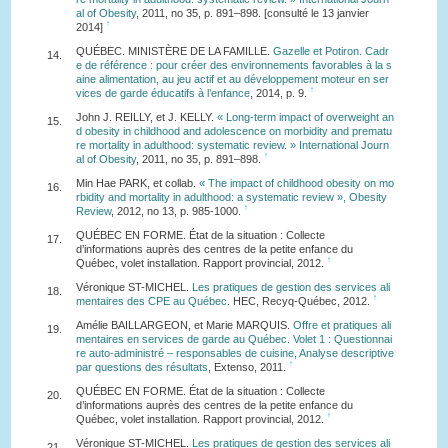
al of Obesity
, 2011, no 35, p. 891–898. [consulté le 13 janvier
↑
2014]
QUÉBEC. MINISTÈRE DE LA FAMILLE.
Gazelle et Potiron. Cadr
14.
e de référence : pour créer des environnements favorables à la s
aine alimentation, au jeu actif et au développement moteur en ser
↑
vices de garde éducatifs à l’enfance
, 2014, p. 9.
John J. REILLY, et J. KELLY.
« Long-term impact of overweight an
15.
d obesity in childhood and adolescence on morbidity and prematu
re mortality in adulthood: systematic review. » International Journ
↑
al of Obesity
, 2011, no 35, p. 891–898.
Min Hae PARK, et collab.
« The impact of childhood obesity on mo
16.
rbidity and mortality in adulthood: a systematic review », Obesity
↑
Review
, 2012, no 13, p. 985-1000.
QUÉBEC EN FORME. État de la situation : Collecte
17.
d’informations auprès des centres de la petite enfance du
↑
Québec, volet installation. Rapport provincial, 2012.
Véronique ST-MICHEL.
Les pratiques de gestion des services ali
18.
↑
mentaires des CPE au Québec
. HEC, Recyq-Québec, 2012.
Amélie BAILLARGEON, et Marie MARQUIS.
Offre et pratiques ali
19.
mentaires en services de garde au Québec. Volet 1 : Questionnai
re auto-administré – responsables de cuisine, Analyse descriptive
↑
par questions des résultats
, Extenso, 2011.
QUÉBEC EN FORME. État de la situation : Collecte
20.
d’informations auprès des centres de la petite enfance du
↑
Québec, volet installation. Rapport provincial, 2012.
Véronique ST-MICHEL.
Les pratiques de gestion des services ali
21.