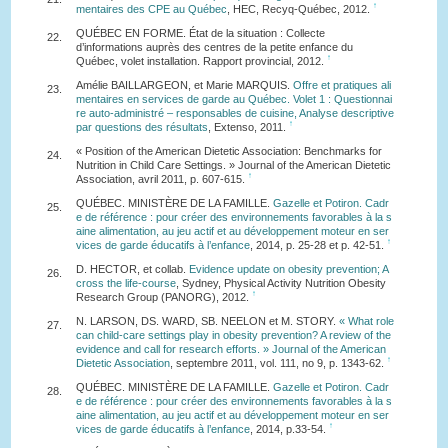
↑
mentaires des CPE au Québec
, HEC, Recyq-Québec, 2012.
QUÉBEC EN FORME. État de la situation : Collecte
22.
d’informations auprès des centres de la petite enfance du
↑
Québec, volet installation. Rapport provincial, 2012.
Amélie BAILLARGEON, et Marie MARQUIS.
Offre et pratiques ali
23.
mentaires en services de garde au Québec. Volet 1 : Questionnai
re auto-administré – responsables de cuisine, Analyse descriptive
↑
par questions des résultats
, Extenso, 2011.
« Position of the American Dietetic Association: Benchmarks for
24.
Nutrition in Child Care Settings. » Journal of the American Dietetic
↑
Association, avril 2011, p. 607-615.
QUÉBEC. MINISTÈRE DE LA FAMILLE.
Gazelle et Potiron. Cadr
25.
e de référence : pour créer des environnements favorables à la s
aine alimentation, au jeu actif et au développement moteur en ser
↑
vices de garde éducatifs à l’enfance
, 2014, p. 25-28 et p. 42-51.
D. HECTOR, et collab.
Evidence update on obesity prevention; A
26.
cross the life-course
, Sydney, Physical Activity Nutrition Obesity
↑
Research Group (PANORG), 2012.
N. LARSON, DS. WARD, SB. NEELON et M. STORY.
« What role
27.
can child-care settings play in obesity prevention? A review of the
evidence and call for research efforts. » Journal of the American
↑
Dietetic Association
, septembre 2011, vol. 111, no 9, p. 1343-62.
QUÉBEC. MINISTÈRE DE LA FAMILLE.
Gazelle et Potiron. Cadr
28.
e de référence : pour créer des environnements favorables à la s
aine alimentation, au jeu actif et au développement moteur en ser
↑
vices de garde éducatifs à l’enfance
, 2014, p.33-54.