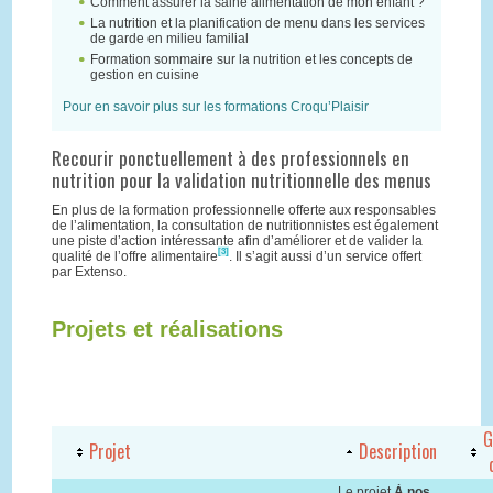
Comment assurer la saine alimentation de mon enfant ?
La nutrition et la planification de menu dans les services
de garde en milieu familial
Formation sommaire sur la nutrition et les concepts de
gestion en cuisine
Pour en savoir plus sur les formations Croqu’Plaisir
Recourir ponctuellement à des professionnels en
nutrition pour la validation nutritionnelle des menus
En plus de la formation professionnelle offerte aux responsables
de l’alimentation, la consultation de nutritionnistes est également
une piste d’action intéressante afin d’améliorer et de valider la
[3]
qualité de l’offre alimentaire
. Il s’agit aussi d’un service offert
par Extenso.
Projets et réalisations
G
Projet
Description
Le projet
À nos