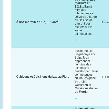
marmites :
1,2,3…Santé
offre aux
intervenants en
service de garde
du Bas-Saint-
À nos marmites : 1,2,3…Santé!
0-5 a
Laurent des
ateliers sur la
saine
alimentation.
+
Les jeunes du
Saguenay-Lac-
Saint-Jean
apprennent
l’origine des
aliments et
développent leurs
compétences
Cultivons et Cuisinons du Lac au Fjord
0-5 a
culinaires grâce
au projet
Cultivons et
Cuisinons du Lac
au Fjord.
+
Petite enfance,