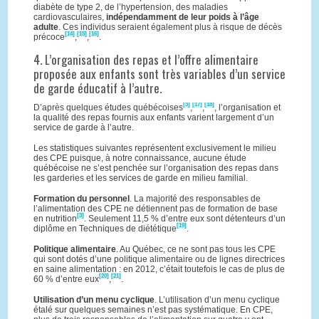
diabète de type 2, de l’hypertension, des maladies
cardiovasculaires,
indépendamment de leur poids à l’âge
adulte
. Ces individus seraient également plus à risque de décès
[14]
[15]
[16]
précoce
,
,
.
4. L’organisation des repas et l’offre alimentaire
proposée aux enfants sont très variables d’un service
de garde éducatif à l’autre.
[3]
[17]
[18]
D’après quelques études québécoises
,
,
, l’organisation et
la qualité des repas fournis aux enfants varient largement d’un
service de garde à l’autre.
Les statistiques suivantes représentent exclusivement le milieu
des CPE puisque, à notre connaissance, aucune étude
québécoise ne s’est penchée sur l’organisation des repas dans
les garderies et les services de garde en milieu familial.
Formation du personnel
. La majorité des responsables de
l’alimentation des CPE ne détiennent pas de formation de base
[3]
en nutrition
. Seulement 11,5 % d’entre eux sont détenteurs d’un
[19]
diplôme en Techniques de diététique
.
Politique alimentaire
. Au Québec, ce ne sont pas tous les CPE
qui sont dotés d’une politique alimentaire ou de lignes directrices
en saine alimentation : en 2012, c’était toutefois le cas de plus de
[20]
[21]
60 % d’entre eux
,
.
Utilisation d’un menu cyclique
. L’utilisation d’un menu cyclique
étalé sur quelques semaines n’est pas systématique. En CPE,