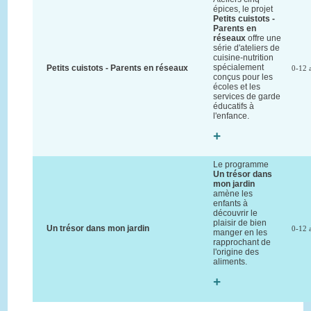
épices, le projet
Petits cuistots -
Parents en
réseaux
offre une
série d'ateliers de
cuisine-nutrition
spécialement
Petits cuistots - Parents en réseaux
0-12 
conçus pour les
écoles et les
services de garde
éducatifs à
l'enfance.
+
Le programme
Un trésor dans
mon jardin
amène les
enfants à
découvrir le
plaisir de bien
Un trésor dans mon jardin
0-12 
manger en les
rapprochant de
l'origine des
aliments.
+