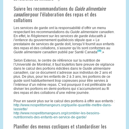
Suivre les recommandations du
Guide alimentaire
canadien
pour l’élaboration des repas et des
collations
Les services de garde ont la responsabilité d’offrir un menu
respectant les recommandations du
Guide alimentaire canadien
.
En effet, le
Règlement sur les services de garde éducatifs à
l’enfance
du gouvernement québécois stipule que « Le
prestataire de services de garde doit, lorsqu’il fournit aux enfants
des repas et des collations, s’assurer qu’ils sont conformes au
[30]
Guide alimentaire canadien
publié par Santé Canada
.»
Selon Extenso, le centre de référence sur la nutrition de
l’Université de Montréal, il faut toutefois faire preuve de vigilance
dans le calcul des portions édictées dans le
Guide alimentaire
canadien
, car ce document s’adresse aux individus de 2 ans et
plus. De plus, pour les enfants de 2 à 3 ans, les portions de ce
guide sont habituellement trop copieuses pour être servies à
l’intérieur d’un même repas. C’est pourquoi il est préférable de
diviser les portions en demi-portions qui s’accumuleront au fil
des repas et des collations d’une même journée.
Pour en savoir plus sur le calcul des portions à offrir aux enfants :
http://www.nospetitsmangeurs.org/quelle-quantite-mettre-dans-
lassiette/
http://www.nospetitsmangeurs.org/combler-les-besoins-
nutritionnels-des-enfants-en-service-de-garde/
Planifier des menus cycliques et standardiser les