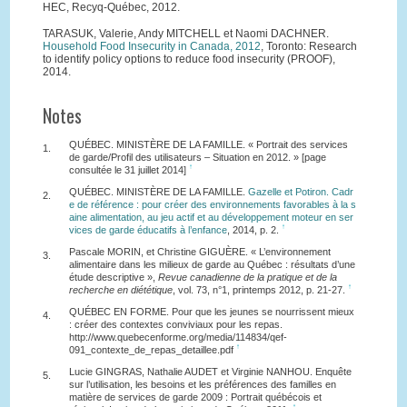
HEC, Recyq-Québec, 2012.
TARASUK, Valerie, Andy MITCHELL et Naomi DACHNER.
Household Food Insecurity in Canada, 2012
, Toronto: Research
to identify policy options to reduce food insecurity (PROOF),
2014.
Notes
QUÉBEC. MINISTÈRE DE LA FAMILLE. « Portrait des services
1.
de garde/Profil des utilisateurs – Situation en 2012. » [page
↑
consultée le 31 juillet 2014]
QUÉBEC. MINISTÈRE DE LA FAMILLE.
Gazelle et Potiron. Cadr
2.
e de référence : pour créer des environnements favorables à la s
aine alimentation, au jeu actif et au développement moteur en ser
↑
vices de garde éducatifs à l’enfance
, 2014, p. 2.
Pascale MORIN, et Christine GIGUÈRE. « L’environnement
3.
alimentaire dans les milieux de garde au Québec : résultats d’une
étude descriptive »,
Revue canadienne de la pratique et de la
↑
recherche en diététique
, vol. 73, n°1, printemps 2012, p. 21-27.
QUÉBEC EN FORME. Pour que les jeunes se nourrissent mieux
4.
: créer des contextes conviviaux pour les repas.
http://www.quebecenforme.org/media/114834/qef-
↑
091_contexte_de_repas_detaillee.pdf
Lucie GINGRAS, Nathalie AUDET et Virginie NANHOU. Enquête
5.
sur l’utilisation, les besoins et les préférences des familles en
matière de services de garde 2009 : Portrait québécois et
↑