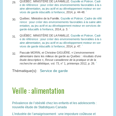
QUÉBEC. MINISTÈRE DE LA FAMILLE.
Gazelle et Potiron. Cadr
29.
e de référence : pour créer des environnements favorables à la s
aine alimentation, au jeu actif et au développement moteur en ser
↑
vices de garde éducatifs à l’enfance
, 2014, p. 44-48.
Québec. Ministère de la Famille.
Gazelle et Potiron. Cadre de réfé
30.
rence : pour créer des environnements favorables à la saine alim
entation, au jeu actif et au développement moteur en services de
↑
garde éducatifs à l’enfance
, 2014, p. 3.
QUÉBEC. MINISTÈRE DE LA FAMILLE.
Gazelle et Potiron. Cadr
31.
e de référence : pour créer des environnements favorables à la s
aine alimentation, au jeu actif et au développement moteur en ser
↑
vices de garde éducatifs à l’enfance
, 2014, p. 47.
Pascale MORIN, et Christine GIGUÈRE. « L’environnement
32.
alimentaire dans les milieux de garde au Québec : résultats d’une
étude descriptive »,
Revue canadienne de la pratique et de la
↑
recherche en diététique
, vol. 73, n° 1, printemps 2012, p. 26.
Thématique(s):
Service de garde
Veille : alimentation
Prévalence de l’obésité chez les enfants et les adolescents :
nouvelle étude de Statistiques Canada
L’industrie de l’amaigrissement : une imposture coûteuse et