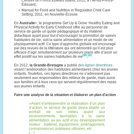
Centres on Prince Edward Island
, 2012, à l’Île-du-Prince-
Édouard;
Manual for Food and Nutrition in Regulated Child Care
Setting, 2011, en Nouvelle-Écosse.
En
Australie
>, le programme Get Up & Grow: Healthy Eating and
Physical Activity for Early Childhood offre au personnel de
service de garde un guide pédagogique et du matériel
didactique ayant pour but d’encourager la promotion de saines
habitudes de vie, soit la saine alimentation et un mode de vie
physiquement actif. Ce type d’approche globale est encouragé
par des revues de la littérature qui ont démontré qu’il est plus
efficace d’agir simultanément sur plusieurs plans afin d’avoir un
[26]
[27]
effet positif sur les saines habitudes de vie
,
.
En 2012,
la Grande-Bretagne
a publié
des lignes directrices
visant l’amélioration des habitudes alimentaires chez les jeunes
enfants. Toutefois, ces lignes directrices ne s’adressent pas
seulement aux responsables des milieux de garde, mais aussi
aux familles et à tous ceux qui servent régulièrement des repas
aux jeunes enfants.
Faire une analyse de la situation et élaborer un plan d’action
Avant d’entreprendre la réalisation d’un plan
d’action, le service de garde devra établir un
portrait de son milieu quant aux
environnements favorables à la saine
alimentation, au jeu actif et au développement
moteur : matériel, équipement, aménagement,
connaissances, pratiques utilisées, etc.
[…]