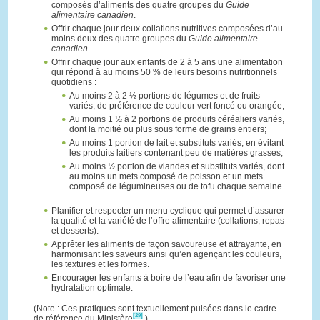
composés d’aliments des quatre groupes du
Guide
alimentaire canadien
.
Offrir chaque jour deux collations nutritives composées d’au
moins deux des quatre groupes du
Guide alimentaire
canadien
.
Offrir chaque jour aux enfants de 2 à 5 ans une alimentation
qui répond à au moins 50 % de leurs besoins nutritionnels
quotidiens :
Au moins 2 à 2 ½ portions de légumes et de fruits
variés, de préférence de couleur vert foncé ou orangée;
Au moins 1 ½ à 2 portions de produits céréaliers variés,
dont la moitié ou plus sous forme de grains entiers;
Au moins 1 portion de lait et substituts variés, en évitant
les produits laitiers contenant peu de matières grasses;
Au moins ½ portion de viandes et substituts variés, dont
au moins un mets composé de poisson et un mets
composé de légumineuses ou de tofu chaque semaine.
Planifier et respecter un menu cyclique qui permet d’assurer
la qualité et la variété de l’offre alimentaire (collations, repas
et desserts).
Apprêter les aliments de façon savoureuse et attrayante, en
harmonisant les saveurs ainsi qu’en agençant les couleurs,
les textures et les formes.
Encourager les enfants à boire de l’eau afin de favoriser une
hydratation optimale.
(Note : Ces pratiques sont textuellement puisées dans le cadre
[29]
de référence du Ministère
.)