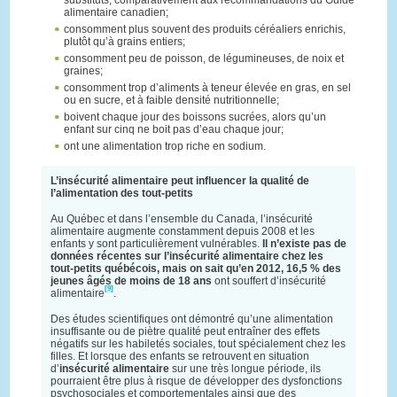
alimentaire canadien;
consomment plus souvent des produits céréaliers enrichis,
plutôt qu’à grains entiers;
consomment peu de poisson, de légumineuses, de noix et
graines;
consomment trop d’aliments à teneur élevée en gras, en sel
ou en sucre, et à faible densité nutritionnelle;
boivent chaque jour des boissons sucrées, alors qu’un
enfant sur cinq ne boit pas d’eau chaque jour;
ont une alimentation trop riche en sodium.
L’insécurité alimentaire peut influencer la qualité de
l’alimentation des tout-petits
Au Québec et dans l’ensemble du Canada, l’insécurité
alimentaire augmente constamment depuis 2008 et les
enfants y sont particulièrement vulnérables.
Il n’existe pas de
données récentes sur l’insécurité alimentaire chez les
tout-petits québécois, mais on sait qu’en 2012, 16,5 % des
jeunes âgés de moins de 18 ans
ont souffert d’insécurité
[9]
alimentaire
.
Des études scientifiques ont démontré qu’une alimentation
insuffisante ou de piètre qualité peut entraîner des effets
négatifs sur les habiletés sociales, tout spécialement chez les
filles. Et lorsque des enfants se retrouvent en situation
d’
insécurité alimentaire
sur une très longue période, ils
pourraient être plus à risque de développer des dysfonctions
psychosociales et comportementales ainsi que des