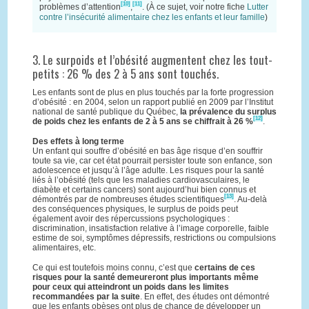
[10]
[11]
problèmes d’attention
,
. (À ce sujet, voir notre fiche
Lutter
contre l’insécurité alimentaire chez les enfants et leur famille
)
3. Le surpoids et l’obésité augmentent chez les tout-
petits : 26 % des 2 à 5 ans sont touchés.
Les enfants sont de plus en plus touchés par la forte progression
d’obésité : en 2004, selon un rapport publié en 2009 par l’Institut
national de santé publique du Québec,
la prévalence du surplus
[12]
de poids chez les enfants de 2 à 5 ans se chiffrait à 26 %
.
Des effets à long terme
Un enfant qui souffre d’obésité en bas âge risque d’en souffrir
toute sa vie, car cet état pourrait persister toute son enfance, son
adolescence et jusqu’à l’âge adulte. Les risques pour la santé
liés à l’obésité (tels que les maladies cardiovasculaires, le
diabète et certains cancers) sont aujourd’hui bien connus et
[13]
démontrés par de nombreuses études scientifiques
. Au-delà
des conséquences physiques, le surplus de poids peut
également avoir des répercussions psychologiques :
discrimination, insatisfaction relative à l’image corporelle, faible
estime de soi, symptômes dépressifs, restrictions ou compulsions
alimentaires, etc.
Ce qui est toutefois moins connu, c’est que
certains de ces
risques pour la santé demeureront plus importants même
pour ceux qui atteindront un poids dans les limites
recommandées par la suite
. En effet, des études ont démontré
que les enfants obèses ont plus de chance de développer un