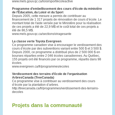
www.mels.gouv.qc.ca/loisirsport/ecoleactive
Programme d’embellissement des cours d’école du ministère
de l’Éducation, du Loisir et du Sport
Depuis 2005, cette mesure a permis de contribuer au
financement de 1 317 projets de rénovation de cours d’école. Le
montant total de l'aide versée par le Ministère pour la réalisation
de ces projets a été de 22,9 M$ et le coût total de ces projets a
été de 86,5 M$.
www.mels.gouv.qc.ca/sections/viragesante
La classe verte Toyota Evergreen
Ce programme canadien vise à encourager le verdissement des
cours d’école par des subventions variant entre 500 $ et 3 500 $.
Depuis 2000, ce programme a distribué plus de 2 500 000 $ en
bourses réparties entre 2 046 écoles canadiennes. Au Québec,
155 projets ont été financés par ce programme, répartis dans 98
écoles.
www.evergreen.ca/fr/programmes/ecoles
Verdissement des terrains d’école de l’organisation
ArbresCanada (TreeCanada)
Ce programme vise à contribuer au verdissement des cours
d’école par la plantation d’arbres.
http://treecanada.ca/fr/programmes/verdissement-des-terrains-
decoles
Projets dans la communauté