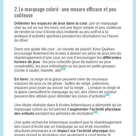
2. Le marquage coloré : une mesure efficace et peu
coûteuse
Délimiter les espaces de jeux dans la cour
, par un marquage
clair au sol ou sur les murs, est une façon simple et peu coûteuse
de rendre la cour d’école plus invitante au jeu actif et à la
pratique d’activités sportives pendant les récréations ou l’heure
du dîner.
Dans son guide
Ma cour : un monde de plaisir!
, Kino-Québec
encourage fortement les écoles à diviser les aires de jeux lors du
réaménagement d’une cour, en vue d’encourager les
différentes
formes de jeux
: les jeux collectifs (jeux de ballons ou jeux
coopératifs), les jeux individuels ou les jeux en petits groupes
[14]
(corde à sauter, marelle, aki)
.
En hiver
, la neige et la glace peuvent créer de nouveaux
espaces de jeux ou de glisse : buttes de neige, patinoires,
espaces pour jouer au soccer sur la neige… Lorsque la neige et
la glace camouflent le marquage au sol, des cônes de couleur
[15]
peuvent être utilisés pour délimiter les zones d’activités
.
Une étude réalisée dans 8 écoles britanniques a démontré qu’un
marquage coloré au sol permet d’
augmenter l’activité physique
[16]
des enfants
pendant les périodes de récréation
.
Une autre recherche britannique soutient que le réaménagement
des cours d’école par un marquage au sol et de nouvelles
structures physiques a un
impact sur l’activité physique
des
jeunes durant la récréation non seulement à court terme (6