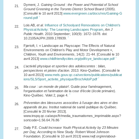
Dyment, J.
Gaining Ground : the Power and Potential of School
21.
Ground Greening in the Toronto District School Board
(2005).
[Consulté le 10 avril 2013]
www.evergreen.ca/docs/res/Gaining-G
↑
round.pdf
Lois AB,
et al
.
Influence of Schoolyard Renovations on Children's
22.
Physical Activity: The Learning Landscapes Program
,
Am J
Public Health
. 2010 September; 100(9): 1672–1678. doi:
↑
10.2105/AJPH.2009.178939.
Fjørtoft, I. « Landscape as Playscape: The Effects of Natural
23.
Environments on Children’s Play and Motor Development »,
Children, Youth and Environments
, 14(2): 21-44. [Consulté le 10
↑
avril 2013]
www.childfriendlycities.org/pdf/cye_landscape.pdf
L’activité physique et sportive des adolescentes : bilan,
24.
perspectives et pistes d’action
. 2013. Kino-Québec. [Consulté le
10 avril 2013]
www.mels.gouv.qc.ca/sections/publications/publicat
↑
ions/SLS/Sport_activite_physique/BrochAdoP.pdf
Ma cour : un monde de plaisir!
. Guide pour l'aménagement,
25.
l'organisation et l'animation de la cour d'école (école primaire).
↑
Kino-Québec. Volet 2, page 4.
Prévention des blessures associées à l'usage des aires et des
26.
appareils de jeu
. Institut national de santé publique du Québec.
[Consulté le 20 février 2013].
www.inspq.qc.ca/aspx/fr/media_traumatismes_imprimable.aspx?
↑
sortcode=1.56.64.76.86
Daily P.E.
Could Increase Youth Physical Activity by 23 Minutes
27.
per Day, According to New Study
. Robert Wood Johnson
Foundation. [Consulté le 10 avril 2013] www.rwjf.org/en/about-