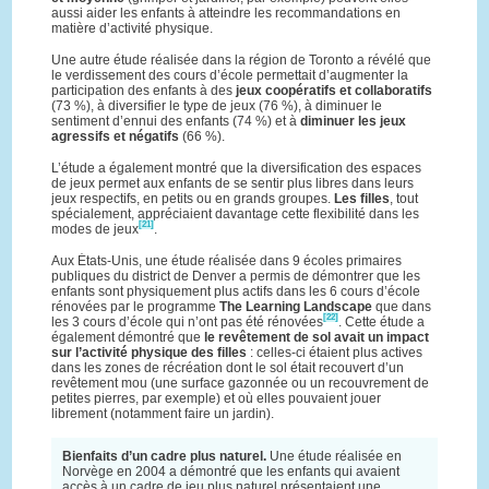
aussi aider les enfants à atteindre les recommandations en
matière d’activité physique.
Une autre étude réalisée dans la région de Toronto a révélé que
le verdissement des cours d’école permettait d’augmenter la
participation des enfants à des
jeux coopératifs et collaboratifs
(73 %), à diversifier le type de jeux (76 %), à diminuer le
sentiment d’ennui des enfants (74 %) et à
diminuer les jeux
agressifs et négatifs
(66 %).
L’étude a également montré que la diversification des espaces
de jeux permet aux enfants de se sentir plus libres dans leurs
jeux respectifs, en petits ou en grands groupes.
Les filles
, tout
spécialement, appréciaient davantage cette flexibilité dans les
[21]
modes de jeux
.
Aux États-Unis, une étude réalisée dans 9 écoles primaires
publiques du district de Denver a permis de démontrer que les
enfants sont physiquement plus actifs dans les 6 cours d’école
rénovées par le programme
The Learning Landscape
que dans
[22]
les 3 cours d’école qui n’ont pas été rénovées
. Cette étude a
également démontré que
le revêtement de sol avait un impact
sur l’activité physique des filles
: celles-ci étaient plus actives
dans les zones de récréation dont le sol était recouvert d’un
revêtement mou (une surface gazonnée ou un recouvrement de
petites pierres, par exemple) et où elles pouvaient jouer
librement (notamment faire un jardin).
Bienfaits d’un cadre plus naturel.
Une étude réalisée en
Norvège en 2004 a démontré que les enfants qui avaient
accès à un cadre de jeu plus naturel présentaient une