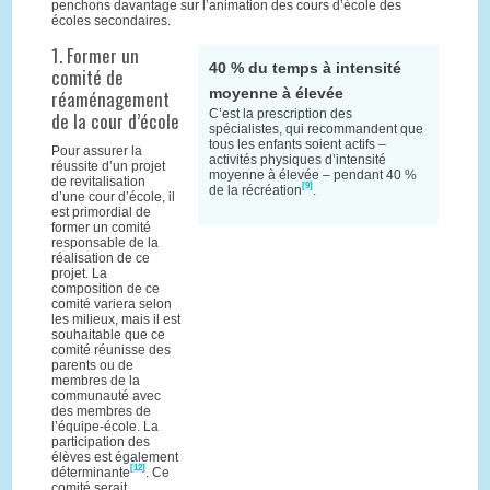
penchons davantage sur l’animation des cours d’école des
écoles secondaires.
1. Former un
40 % du temps à intensité
comité de
moyenne à élevée
réaménagement
C’est la prescription des
de la cour d’école
spécialistes, qui recommandent que
tous les enfants soient actifs –
Pour assurer la
activités physiques d’intensité
réussite d’un projet
moyenne à élevée – pendant 40 %
de revitalisation
[9]
de la récréation
.
d’une cour d’école, il
est primordial de
former un comité
responsable de la
réalisation de ce
projet. La
composition de ce
comité variera selon
les milieux, mais il est
souhaitable que ce
comité réunisse des
parents ou de
membres de la
communauté avec
des membres de
l’équipe-école. La
participation des
élèves est également
[12]
déterminante
. Ce
comité serait