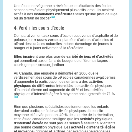
Une étude norvégienne a révélé que les étudiants des écoles
secondaires étaient physiquement plus actifs lorsqu’ils avaient
accès à des
installations extérieures
telles qu’une piste de luge
[19]
ou un terrain de soccer
.
4. Verdir les cours d’école
Comparativement aux cours d’école recouvertes d’asphalte et de
pelouse, les
« cours vertes »
plantées d’arbres, d’arbustes et
offrant des surfaces naturelles incitent davantage de jeunes à
bouger et à jouer activement à la récréation.
Elles inspirent une plus grande variété de jeux et d’activités
qui permettent aux enfants de bouger de différentes façons :
courir, grimper, creuser, jardiner…
Au Canada, une enquête a démontré en 2006 que le
verdissement des cours de 59 écoles canadiennes avait permis
d’augmenter la participation des enfants à des
activités
physiques de différentes intensités
. Les activités physiques
d’intensité élevée ont augmenté de 49 % et les activités
physiques d’intensité légère à moyenne ont augmenté de 71 %
[20]
.
Bien que plusieurs spécialistes soutiennent que les enfants
devraient participer à des activités physiques d’intensité
moyenne et élevée pendant 40 % de la durée de la récréation,
cette étude canadienne souligne que les
activités physiques
d’intensité élevée
ne sont pas les seules à assurer aux enfants
une bonne condition physique. Les
activités d’intensité légère
et moyenne
(grimper et jardiner, par exemple) peuvent elles