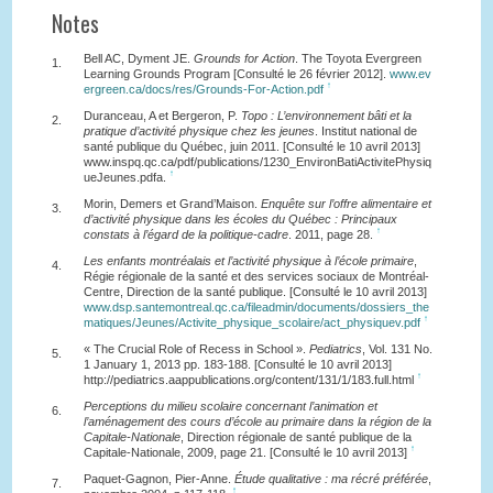
Notes
Bell AC, Dyment JE.
Grounds for Action
. The Toyota Evergreen
1.
Learning Grounds Program [Consulté le 26 février 2012].
www.ev
↑
ergreen.ca/docs/res/Grounds-For-Action.pdf
Duranceau, A et Bergeron, P.
Topo : L’environnement bâti et la
2.
pratique d’activité physique chez les jeunes
. Institut national de
santé publique du Québec, juin 2011. [Consulté le 10 avril 2013]
www.inspq.qc.ca/pdf/publications/1230_EnvironBatiActivitePhysiq
↑
ueJeunes.pdfa.
Morin, Demers et Grand’Maison.
Enquête sur l’offre alimentaire et
3.
d’activité physique dans les écoles du Québec : Principaux
↑
constats à l’égard de la politique-cadre
. 2011, page 28.
Les enfants montréalais et l’activité physique à l’école primaire
,
4.
Régie régionale de la santé et des services sociaux de Montréal-
Centre, Direction de la santé publique. [Consulté le 10 avril 2013]
www.dsp.santemontreal.qc.ca/fileadmin/documents/dossiers_the
↑
matiques/Jeunes/Activite_physique_scolaire/act_physiquev.pdf
« The Crucial Role of Recess in School ».
Pediatrics
, Vol. 131 No.
5.
1 January 1, 2013 pp. 183-188. [Consulté le 10 avril 2013]
↑
http://pediatrics.aappublications.org/content/131/1/183.full.html
Perceptions du milieu scolaire concernant l’animation et
6.
l’aménagement des cours d’école au primaire dans la région de la
Capitale-Nationale
, Direction régionale de santé publique de la
↑
Capitale-Nationale, 2009, page 21. [Consulté le 10 avril 2013]
Paquet-Gagnon, Pier-Anne.
Étude qualitative : ma récré préférée
,
7.
↑