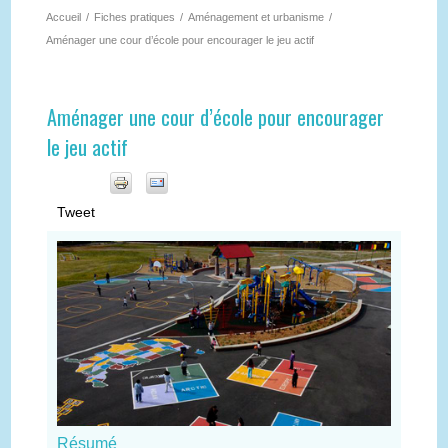
Accueil
/
Fiches pratiques
/
Aménagement et urbanisme
/
Aménager une cour d’école pour encourager le jeu actif
Aménager une cour d’école pour encourager
le jeu actif
Tweet
Résumé