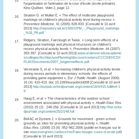
15.
l'organisation et l'animation de la cour d'école (école primaire).
↑
Kino-Québec. Volet 2, page 12.
Stratton G. et Mullan E. « The effect of multicolor playground
16.
markings on children’s physical activity level during recess ».
Preventive Medicine
. 41 (2005) 828-833. [Consulté le 10 avril
2013]
http://repository.wit.ie/1300/1/PM_-_Playground_markings
↑
_%26_PA.pdf
Ridgers, Stratton, Fairclough et Twisk. « Long-term effects of a
17.
playground markings and physical structures on children's
recess physical activity levels »,
Preventive Medicine
. 44 (2007)
393-397. [Consulté le 10 avril 2013]
www.ucdenver.edu/academic
s/colleges/ArchitecturePlanning/discover/centers/CCCD/EHCD/I
↑
PLAY/Documents/2007_longtermeffects.pdf
.
Verstraete S,
et al
. « Increasing children's physical activity levels
18.
during recess periods in elementary schools: the effects of
providing game equipment »,
Eur J Public Health
. (August 2006)
16 (4): 415-419. doi: 10.1093/eurpub/ckl008 [Consulté le 10 avril
2013]
http://eurpub.oxfordjournals.org/content/16/4/415.full#ref-1
↑
9
Haug E,
et al
. « The characteristics of the outdoor school
19.
environment associated with physical activity »,
Health Educ Res
(2010) 25 (2) : 248-256. [Consulté le 10 avril 2013]
http://her.oxfor
↑
djournals.org/content/25/2/248.full
Bell AC et Dyment J. « Grounds for movement : green school
20.
grounds as sites for promoting physicial activity »,
Health
Educ.Res
, (2008) 23 (6) :952-962.2006 (publié en français sur le
site
www.evergreen.ca/docs/res/Faire-bouger-cours-d-ecole.pdf
)
↑
[Consulté le 10 avril 2013]