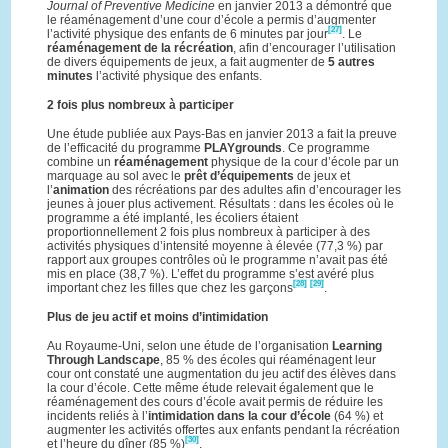
Journal of Preventive Medicine
en janvier 2013 a démontré que
le réaménagement d’une cour d’école a permis d’augmenter
[27]
l’activité physique des enfants de 6 minutes par jour
. Le
réaménagement de la récréation
, afin d’encourager l’utilisation
de divers équipements de jeux, a fait augmenter de
5 autres
minutes
l’activité physique des enfants.
2 fois plus nombreux à participer
Une étude publiée aux Pays-Bas en janvier 2013 a fait la preuve
de l’efficacité du programme
PLAYgrounds
. Ce programme
combine un
réaménagement
physique de la cour d’école par un
marquage au sol avec le
prêt d’équipements
de jeux et
l’
animation
des récréations par des adultes afin d’encourager les
jeunes à jouer plus activement. Résultats : dans les écoles où le
programme a été implanté, les écoliers étaient
proportionnellement 2 fois plus nombreux à participer à des
activités physiques d’intensité moyenne à élevée (77,3 %) par
rapport aux groupes contrôles où le programme n’avait pas été
mis en place (38,7 %). L’effet du programme s’est avéré plus
[28]
[29]
important chez les filles que chez les garçons
.
Plus de jeu actif et moins d’intimidation
Au Royaume-Uni, selon une étude de l’organisation
Learning
Through Landscape
, 85 % des écoles qui réaménagent leur
cour ont constaté une augmentation du jeu actif des élèves dans
la cour d’école. Cette même étude relevait également que le
réaménagement des cours d’école avait permis de réduire les
incidents reliés à l’
intimidation dans la cour d’école
(64 %) et
augmenter les activités offertes aux enfants pendant la récréation
[30]
et l’heure du dîner (85 %)
.