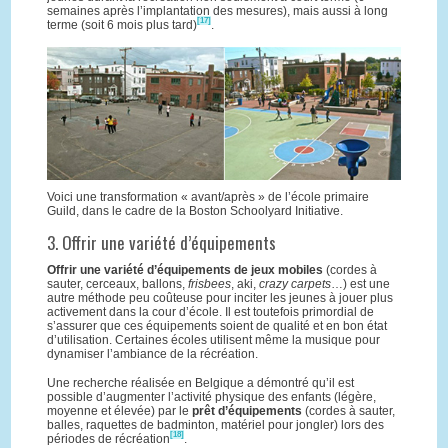
semaines après l’implantation des mesures), mais aussi à long
[17]
terme (soit 6 mois plus tard)
.
Voici une transformation « avant/après » de l’école primaire
Guild, dans le cadre de la Boston Schoolyard Initiative.
3. Offrir une variété d’équipements
Offrir une variété d’équipements de jeux mobiles
(cordes à
sauter, cerceaux, ballons,
frisbees
, aki,
crazy carpets
…) est une
autre méthode peu coûteuse pour inciter les jeunes à jouer plus
activement dans la cour d’école. Il est toutefois primordial de
s’assurer que ces équipements soient de qualité et en bon état
d’utilisation. Certaines écoles utilisent même la musique pour
dynamiser l’ambiance de la récréation.
Une recherche réalisée en Belgique a démontré qu’il est
possible d’augmenter l’activité physique des enfants (légère,
moyenne et élevée) par le
prêt d’équipements
(cordes à sauter,
balles, raquettes de badminton, matériel pour jongler) lors des
[18]
périodes de récréation
.