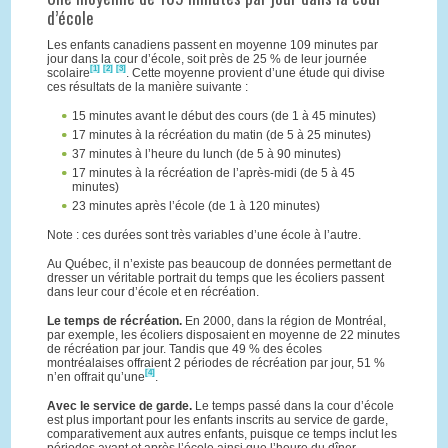
d’école
Les enfants canadiens passent en moyenne 109 minutes par
jour dans la cour d’école, soit près de 25 % de leur journée
[1]
[2]
[3]
scolaire
. Cette moyenne provient d’une étude qui divise
ces résultats de la manière suivante :
15 minutes avant le début des cours (de 1 à 45 minutes)
17 minutes à la récréation du matin (de 5 à 25 minutes)
37 minutes à l’heure du lunch (de 5 à 90 minutes)
17 minutes à la récréation de l’après-midi (de 5 à 45
minutes)
23 minutes après l’école (de 1 à 120 minutes)
Note : ces durées sont très variables d’une école à l’autre.
Au Québec, il n’existe pas beaucoup de données permettant de
dresser un véritable portrait du temps que les écoliers passent
dans leur cour d’école et en récréation.
Le temps de récréation.
En 2000, dans la région de Montréal,
par exemple, les écoliers disposaient en moyenne de 22 minutes
de récréation par jour. Tandis que 49 % des écoles
montréalaises offraient 2 périodes de récréation par jour, 51 %
[4]
n’en offrait qu’une
.
Avec le service de garde.
Le temps passé dans la cour d’école
est plus important pour les enfants inscrits au service de garde,
comparativement aux autres enfants, puisque ce temps inclut les
périodes avant et après l’école ainsi que l’heure du dîner.