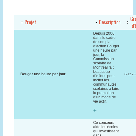
Gr
Projet
Description
d'
Depuis 2006,
dans le cadre
de son plan
d’action Bouger
une heure par
jour, la
Commission
scolaire de
Montréal fait
beaucoup
Bouger une heure par jour
6-12 an
d’efforts pour
inciter les
communautés
scolaires à faire
la promotion
d’un mode de
vie actif.
+
Ce concours
aide les écoles
qui investissent
dans