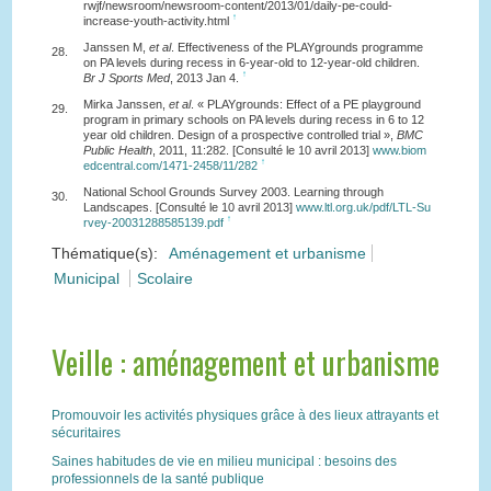
rwjf/newsroom/newsroom-content/2013/01/daily-pe-could-
↑
increase-youth-activity.html
Janssen M,
et al
. Effectiveness of the PLAYgrounds programme
28.
on PA levels during recess in 6-year-old to 12-year-old children.
↑
Br J Sports Med
, 2013 Jan 4.
Mirka Janssen,
et al
. « PLAYgrounds: Effect of a PE playground
29.
program in primary schools on PA levels during recess in 6 to 12
year old children. Design of a prospective controlled trial »,
BMC
Public Health
, 2011, 11:282. [Consulté le 10 avril 2013]
www.biom
↑
edcentral.com/1471-2458/11/282
National School Grounds Survey 2003. Learning through
30.
Landscapes. [Consulté le 10 avril 2013]
www.ltl.org.uk/pdf/LTL-Su
↑
rvey-20031288585139.pdf
Thématique(s):
Aménagement et urbanisme
Municipal
Scolaire
Veille : aménagement et urbanisme
Promouvoir les activités physiques grâce à des lieux attrayants et
sécuritaires
Saines habitudes de vie en milieu municipal : besoins des
professionnels de la santé publique