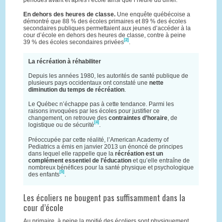
En dehors des heures de classe.
Une enquête québécoise a
démontré que 88 % des écoles primaires et 89 % des écoles
secondaires publiques permettaient aux jeunes d’accéder à la
cour d’école en dehors des heures de classe, contre à peine
[2]
39 % des écoles secondaires privées
.
La récréation à réhabiliter
Depuis les années 1980, les autorités de santé publique de
plusieurs pays occidentaux ont constaté une
nette
diminution du temps de récréation
.
Le Québec n’échappe pas à cette tendance. Parmi les
raisons invoquées par les écoles pour justifier ce
changement, on retrouve des
contraintes d’horaire
, de
[4]
logistique ou de sécurité
.
Préoccupée par cette réalité, l’American Academy of
Pediatrics a émis en janvier 2013 un énoncé de principes
dans lequel elle rappelle que la
récréation est un
complément essentiel de l’éducation
et qu’elle entraîne de
nombreux bénéfices pour la santé physique et psychologique
[5]
des enfants
.
Les écoliers ne bougent pas suffisamment dans la
cour d’école
Au primaire, à peine la moitié des écoliers sont physiquement