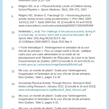
novembre 2004, p.117-118.
Ridgers ND,
et al
. « Physical Activity Levels of Children during
8.
↑
School Playtime ».
Sports Medicine
, 36(4), 359–371, 2007.
Ridgers ND, Stratton G, Fairclough SJ. « Assessing physical
9.
activity during recess using accelerometry »,
Prev Med
, 2005.
Jul;41(1):102-7. Epub 2004 Dec 18. [Consulté le 10 avril 2013]
↑
www.sciencedirect.com/science/article/pii/S0091743504005468
Nettlefolds L,
et al
.
The challenge of low physical activity during th
10.
e school day: at recess, lunch and in physical éducation
.
Br J
Sports Med
. 2011 Aug;45(10):813-9. doi:
↑
10.1136/bjsm.2009.068072. Epub 2010 Mar 9.
« Fiche thématique 5 : Aménagement et animation de la cour
11.
d’école au primaire ».
Pour un virage-santé à l'école : politique-
cadre pour une saine alimentation et un mode de vie
physiquement actif
. Ministère de l’Éducation, du Loisir et du Sport.
Gouvernement du Québec (2007) [Consulté le 10 avril 2013]
ww
↑
w.mels.gouv.qc.ca/sections/virageSante/pdf/fiche5.pdf
.
Ma cour, un monde de plaisir!
. Guide pour l'aménagement,
12.
l'organisation et l'animation de la cour d'école (école primaire).
↑
Kino-Québec, Volet 1, pages 3 à 30
Increasing Physical Activity Through Recess: Research Brief
.
13.
Active Living Research. January 2012. [Consulté le 10 avril 2013]
↑
www.activelivingresearch.org/files/ALR_Brief_Recess.pdf
Ma cour, un monde de plaisir!
. Guide pour l'aménagement,
14.
l'organisation et l'animation de la cour d'école (école primaire).
↑
Kino-Québec. Volet 2, pages 6-15.
Ma cour, un monde de plaisir!
. Guide pour l'aménagement,