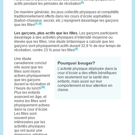
[6]
actifs pendant les périodes de récréation
.
De manière générale, les jeux collectifs physiques et compétitifs
traditionnellement offerts dans les cours d’école asphaltées
(ballon-chasseur, soccer, etc.) rejoignent davantage les garçons
[7]
[8]
que les filles
.
Les garçons, plus actifs que les filles.
Les garçons participent
davantage à des activités physiques d’intensité moyenne ou
élevée que les filles. Une étude britannique a calculé que les
garçons sont physiquement actifs durant 32,9 % de leur temps de
[9]
récréation, contre 23 % pour les filles
.
Une étude
Pourquoi bouger?
canadienne conclut
elle aussi que les
L’activité physique déployée dans la
filles sont moins
cour d’école a des effets bénéfiques
actives physiquement
non seulement sur la santé des
que les garçons
enfants, mais aussi sur leur
durant la récréation et
comportement et leur attention en
[10]
l’heure du lunch
.
classe.
Plus les enfants
avancent en âge, et
moins les filles sont
physiquement actives
dans la cour d’école.
Les filles sont
souvent plus
intéressées par les
activités physiques
qui ont aussi une
dimension artistique.