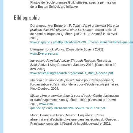
Photos de l’école primaire Guild utilisées avec la permission
de la Boston Schoolyard Initiative.
Bibliographie
Duranceau, A et Bergeron, P.
Topo : L’environnement bâti et la
pratique d’activité physique chez les jeunes
. Institut national
de santé publique du Québec, juin 2011. [Consulté le 10 avril
2013]
www.inspq.qc.ca/pdf/publications/1230_EnvironBatiActivitePhysiqueJe
Evergreen Brick Works. [Consulté le 10 avril 2013]
www.Evergreen.ca
Increasing Physical Activity Through Recess: Research
Brief
. Active Living Research. January 2012. [Consulté le 10
avril 2013]
www.activelivingresearch.org/files/ALR_Brief_Recess.pdf
Ma cour : un monde de plaisir!
Guide pour l'aménagement,
l'organisation et l'animation de la cour d'école (école primaire).
Kino-Québec, 2009.
Mieux vivre ensemble dans la cour d’école
. Guide d’animation
et d’aménagement. Kino-Québec, 1999. [Consulté le 10 avril
2013]
www.kino-
quebec.qc.ca/publications/MieuxVivreCourEcole.pdf
Morin, Demers et Grand’Maison. Enquête sur l’offre
alimentaire et d’activité physique dans les écoles du Québec :
Principaux constats à l’égard de la politique-cadre, 2011.