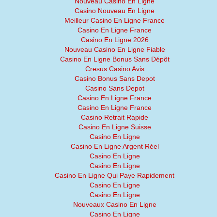
Nouveau Casino En Ligne
Casino Nouveau En Ligne
Meilleur Casino En Ligne France
Casino En Ligne France
Casino En Ligne 2026
Nouveau Casino En Ligne Fiable
Casino En Ligne Bonus Sans Dépôt
Cresus Casino Avis
Casino Bonus Sans Depot
Casino Sans Depot
Casino En Ligne France
Casino En Ligne France
Casino Retrait Rapide
Casino En Ligne Suisse
Casino En Ligne
Casino En Ligne Argent Réel
Casino En Ligne
Casino En Ligne
Casino En Ligne Qui Paye Rapidement
Casino En Ligne
Casino En Ligne
Nouveaux Casino En Ligne
Casino En Ligne