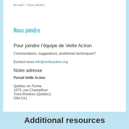
Accueil
/
Nous joindre
Nous joindre
Pour joindre l’équipe de Veille Action
Commentaires, suggestions, problèmes techniques?
Écrivez-nous
info@veilleaction.org
Notre adresse
Portail Veille Action
Québec en Forme
1075, rue Champflour
Trois-Rivières (Québec)
G9A 2A1
Additional resources