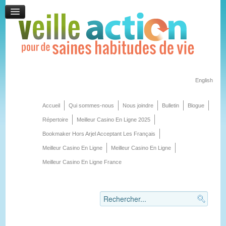
English
Accueil
Qui sommes-nous
Nous joindre
Bulletin
Blogue
Répertoire
Meilleur Casino En Ligne 2025
Bookmaker Hors Arjel Acceptant Les Français
Meilleur Casino En Ligne
Meilleur Casino En Ligne
Meilleur Casino En Ligne France