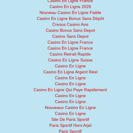
Casino En Ligne France
Casino En Ligne 2026
Nouveau Casino En Ligne Fiable
Casino En Ligne Bonus Sans Dépôt
Cresus Casino Avis
Casino Bonus Sans Depot
Casino Sans Depot
Casino En Ligne France
Casino En Ligne France
Casino Retrait Rapide
Casino En Ligne Suisse
Casino En Ligne
Casino En Ligne Argent Réel
Casino En Ligne
Casino En Ligne
Casino En Ligne Qui Paye Rapidement
Casino En Ligne
Casino En Ligne
Nouveaux Casino En Ligne
Casino En Ligne
Site De Paris Sportif
Paris Sportif Hors Arjel
Paris Sportif