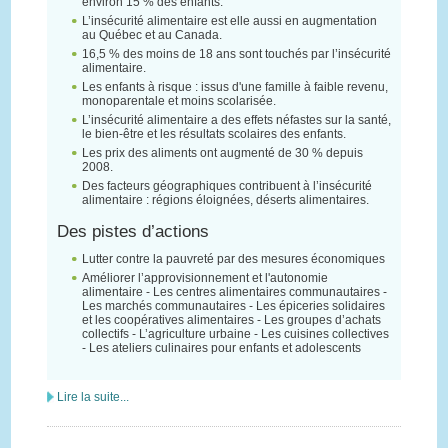
environ 15 % des enfants.
L’insécurité alimentaire est elle aussi en augmentation
au Québec et au Canada.
16,5 % des moins de 18 ans sont touchés par l’insécurité
alimentaire.
Les enfants à risque : issus d'une famille à faible revenu,
monoparentale et moins scolarisée.
L’insécurité alimentaire a des effets néfastes sur la santé,
le bien-être et les résultats scolaires des enfants.
Les prix des aliments ont augmenté de 30 % depuis
2008.
Des facteurs géographiques contribuent à l’insécurité
alimentaire : régions éloignées, déserts alimentaires.
Des pistes d’actions
Lutter contre la pauvreté par des mesures économiques
Améliorer l’approvisionnement et l'autonomie
alimentaire - Les centres alimentaires communautaires -
Les marchés communautaires - Les épiceries solidaires
et les coopératives alimentaires - Les groupes d’achats
collectifs - L’agriculture urbaine - Les cuisines collectives
- Les ateliers culinaires pour enfants et adolescents
Lire la suite...