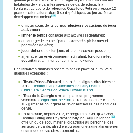
globale pour encadrer et encourager la promotion des saines
habitudes de vie dans les services de garde éducatifs à
l’enfance. Le cadre de référence
Gazelle et Potiron
propose 12
grandes orientations, dont 5 sont spécifiques au jeu actif et au
[19]
développement moteur
:
offrir, au cours de la journée,
plusieurs occasions de jouer
activement
;
limiter le temps
consacré aux activités sédentaires;
encourager le jeu actif par des
activités plaisantes
et
ponctuées de défis;
jouer dehors
tous les jours et le plus souvent possible;
aménager un
environnement stimulant, fonctionnel et
sécuritaire
, a` l’intérieur comme a` l’extérieur.
Des initiatives similaires ont été mises en place ailleurs. Voici
quelques exemples :
L’
Île-du-Prince-Édouard
, a publié des lignes directrices en
2012 :
Healthy Living Guidelines for Early Learning and
Child Care Centres on Prince Edward Island
L’
État de la Georgie
a mis en place un programme
volontaire (
Bright from the Start
) offrant de nombreux outils
aux garderies pour qu’elles favorisent les saines habitudes
de vie.
En
Australie
, depuis 2013, le programme Get up & Grow:
[20]
Healthy Eating and Physical Activity for Early Childhood
offre un guide et du matériel didactique au personnel des
services de garde, afin d’encourager une saine alimentation
et un mode de vie physiquement actif.