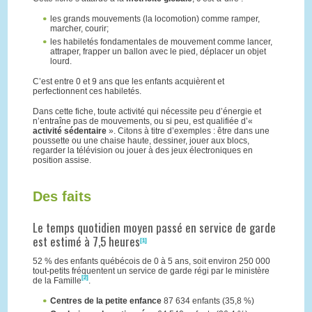
les grands mouvements (la locomotion) comme ramper,
marcher, courir;
les habiletés fondamentales de mouvement comme lancer,
attraper, frapper un ballon avec le pied, déplacer un objet
lourd.
C’est entre 0 et 9 ans que les enfants acquièrent et
perfectionnent ces habiletés.
Dans cette fiche, toute activité qui nécessite peu d’énergie et
n’entraîne pas de mouvements, ou si peu, est qualifiée d’«
activité sédentaire
». Citons à titre d’exemples : être dans une
poussette ou une chaise haute, dessiner, jouer aux blocs,
regarder la télévision ou jouer à des jeux électroniques en
position assise.
Des faits
Le temps quotidien moyen passé en service de garde
est estimé à 7,5 heures
[1]
52 % des enfants québécois de 0 à 5 ans, soit environ 250 000
tout-petits fréquentent un service de garde régi par le ministère
[2]
de la Famille
.
Centres de la petite enfance
87 634 enfants (35,8 %)