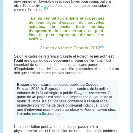
environnement favorable (espaces libres pour courir, ballons,
etc.). Toute activité ludique où l’enfant bouge est considérée
[23]
comme du jeu actif
.
Le jeu permet aux enfants et aux jeunes
de tous âges d’essayer de nouvelles
activités, de tester leurs limites,
d’apprendre de leurs erreurs, et, peut-
être le plus important, d’aimer être
actifs.
[24]
Jeunes en forme Canada, 2012
Selon le cadre de référence Gazelle et Potiron, le
jeu actif est
l’outil principal du développement moteur de l’enfant
. Il est
important de stimuler l’intérêt de l’enfant sans générer
d’inquiétude : les activités doivent être plaisantes et comporter un
défi que l’enfant estime pouvoir surmonter.
Bouger c'est naturel : un guide publié au Québec
En mars 2015, le Regroupement des centres de la petite
enfance de la Montérégie, a publié
Bouger c'est naturel
. Ce
guide de 48 pages est basé sur l’importance du jeu et de la
motricité libres. Il s’agit de faire confiance à l’enfant et de
respecter son rythme de développement individuel, plutôt
que d’intervenir pour « faire à sa place ». Pour en savoir plus,
lire notre
nouvelle
à ce sujet.
Une association positive entre le temps passé à être
physiquement actif et l’acquisition de bonnes habiletés motrices