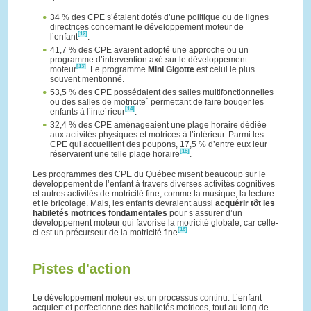
34 % des CPE s’étaient dotés d’une politique ou de lignes
directrices concernant le développement moteur de
[12]
l’enfant
.
41,7 % des CPE avaient adopté une approche ou un
programme d’intervention axé sur le développement
[13]
moteur
. Le programme
Mini Gigotte
est celui le plus
souvent mentionné.
53,5 % des CPE possédaient des salles multifonctionnelles
ou des salles de motricite´ permettant de faire bouger les
[14]
enfants à l’inte´rieur
.
32,4 % des CPE aménageaient une plage horaire dédiée
aux activités physiques et motrices à l’intérieur. Parmi les
CPE qui accueillent des poupons, 17,5 % d’entre eux leur
[15]
réservaient une telle plage horaire
.
Les programmes des CPE du Québec misent beaucoup sur le
développement de l’enfant à travers diverses activités cognitives
et autres activités de motricité fine, comme la musique, la lecture
et le bricolage. Mais, les enfants devraient aussi
acquérir tôt les
habiletés motrices fondamentales
pour s’assurer d’un
développement moteur qui favorise la motricité globale, car celle-
[16]
ci est un précurseur de la motricité fine
.
Pistes d'action
Le développement moteur est un processus continu. L’enfant
acquiert et perfectionne des habiletés motrices, tout au long de