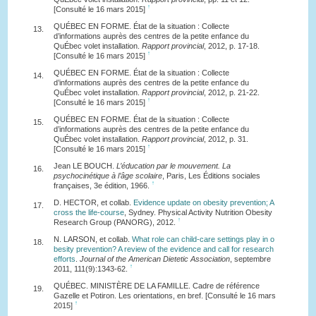
↑
[Consulté le 16 mars 2015]
QUÉBEC EN FORME. État de la situation : Collecte
13.
d’informations auprès des centres de la petite enfance du
QuÉbec volet installation.
Rapport provincial
, 2012, p. 17-18.
↑
[Consulté le 16 mars 2015]
QUÉBEC EN FORME. État de la situation : Collecte
14.
d’informations auprès des centres de la petite enfance du
QuÉbec volet installation.
Rapport provincial
, 2012, p. 21-22.
↑
[Consulté le 16 mars 2015]
QUÉBEC EN FORME. État de la situation : Collecte
15.
d’informations auprès des centres de la petite enfance du
QuÉbec volet installation.
Rapport provincial
, 2012, p. 31.
↑
[Consulté le 16 mars 2015]
Jean LE BOUCH.
L’éducation par le mouvement. La
16.
psychocinétique à l’âge scolaire
, Paris, Les Éditions sociales
↑
françaises, 3e édition, 1966.
D. HECTOR, et collab.
Evidence update on obesity prevention; A
17.
cross the life-course
, Sydney. Physical Activity Nutrition Obesity
↑
Research Group (PANORG), 2012.
N. LARSON, et collab.
What role can child-care settings play in o
18.
besity prevention? A review of the evidence and call for research
efforts
.
Journal of the American Dietetic Association
, septembre
↑
2011, 111(9):1343-62.
QUÉBEC. MINISTÈRE DE LA FAMILLE. Cadre de référence
19.
Gazelle et Potiron. Les orientations, en bref. [Consulté le 16 mars
↑
2015]