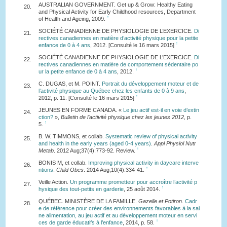
AUSTRALIAN GOVERNMENT. Get up & Grow: Healthy Eating
20.
and Physical Activity for Early Childhood resources, Department
↑
of Health and Ageing, 2009.
SOCIÉTÉ CANADIENNE DE PHYSIOLOGIE DE L’EXERCICE.
Di
21.
rectives canadiennes en matière d’activité physique pour la petite
↑
enfance de 0 à 4 ans
, 2012. [Consulté le 16 mars 2015]
SOCIÉTÉ CANADIENNE DE PHYSIOLOGIE DE L’EXERCICE.
Di
22.
rectives canadiennes en matière de comportement sédentaire po
↑
ur la petite enfance de 0 à 4 ans
, 2012.
C. DUGAS, et M. POINT.
Portrait du développement moteur et de
23.
l’activité physique au Québec chez les enfants de 0 à 9 ans
,
↑
2012, p. 11. [Consulté le 16 mars 2015]
JEUNES EN FORME CANADA. «
Le jeu actif est-il en voie d’extin
24.
ction?
»,
Bulletin de l’activité physique chez les jeunes 2012
, p.
↑
5.
B. W. TIMMONS, et collab.
Systematic review of physical activity
25.
and health in the early years (aged 0-4 years)
.
Appl Physiol Nutr
↑
Metab
. 2012 Aug;37(4):773-92. Review.
BONIS M, et collab.
Improving physical activity in daycare interve
26.
↑
ntions
.
Child Obes
. 2014 Aug;10(4):334-41.
Veille Action.
Un programme prometteur pour accroître l’activité p
27.
↑
hysique des tout-petits en garderie
, 25 août 2014.
QUÉBEC. MINISTÈRE DE LA FAMILLE.
Gazelle et Potiron
.
Cadr
28.
e de référence pour créer des environnements favorables à la sai
ne alimentation, au jeu actif et au développement moteur en servi
↑
ces de garde éducatifs à l’enfance
, 2014, p. 58.