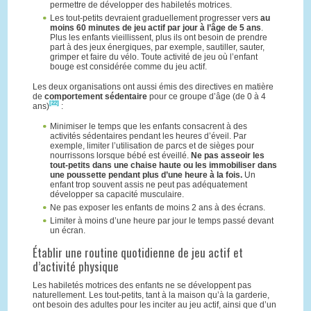
permettre de développer des habiletés motrices.
Les tout-petits devraient graduellement progresser vers
au
moins 60 minutes de jeu actif par jour à l’âge de 5 ans
.
Plus les enfants vieillissent, plus ils ont besoin de prendre
part à des jeux énergiques, par exemple, sautiller, sauter,
grimper et faire du vélo. Toute activité de jeu où l’enfant
bouge est considérée comme du jeu actif.
Les deux organisations ont aussi émis des directives en matière
de
comportement sédentaire
pour ce groupe d’âge (de 0 à 4
[22]
ans)
:
Minimiser le temps que les enfants consacrent à des
activités sédentaires pendant les heures d’éveil. Par
exemple, limiter l’utilisation de parcs et de sièges pour
nourrissons lorsque bébé est éveillé.
Ne pas asseoir les
tout-petits dans une chaise haute ou les immobiliser dans
une poussette pendant plus d’une heure à la fois.
Un
enfant trop souvent assis ne peut pas adéquatement
développer sa capacité musculaire.
Ne pas exposer les enfants de moins 2 ans à des écrans.
Limiter à moins d’une heure par jour le temps passé devant
un écran.
Établir une routine quotidienne de jeu actif et
d’activité physique
Les habiletés motrices des enfants ne se développent pas
naturellement. Les tout-petits, tant à la maison qu’à la garderie,
ont besoin des adultes pour les inciter au jeu actif, ainsi que d’un