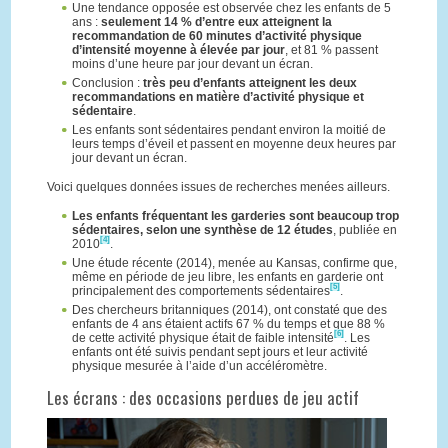
Une tendance opposée est observée chez les enfants de 5
ans :
seulement 14 % d’entre eux atteignent la
recommandation de 60 minutes d’activité physique
d’intensité moyenne à élevée par jour
, et 81 % passent
moins d’une heure par jour devant un écran.
Conclusion :
très peu d’enfants atteignent les deux
recommandations en matière d’activité physique et
sédentaire
.
Les enfants sont sédentaires pendant environ la moitié de
leurs temps d’éveil et passent en moyenne deux heures par
jour devant un écran.
Voici quelques données issues de recherches menées ailleurs.
Les enfants fréquentant les garderies sont beaucoup trop
sédentaires, selon une synthèse de 12 études
, publiée en
[4]
2010
.
Une étude récente (2014), menée au Kansas, confirme que,
même en période de jeu libre, les enfants en garderie ont
[5]
principalement des comportements sédentaires
.
Des chercheurs britanniques (2014), ont constaté que des
enfants de 4 ans étaient actifs 67 % du temps et que 88 %
[6]
de cette activité physique était de faible intensité
. Les
enfants ont été suivis pendant sept jours et leur activité
physique mesurée à l’aide d’un accéléromètre.
Les écrans : des occasions perdues de jeu actif