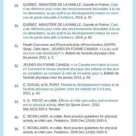
QUÉBEC. MINISTÈRE DE LA FAMILLE.
Gazelle et Potiron
.
Cadr
29.
e de référence pour créer des environnements favorables à la sai
ne alimentation, au jeu actif et au développement moteur en servi
↑
ces de garde éducatifs à l’enfance
, 2014, p. 57.
QUÉBEC. MINISTÈRE DE LA FAMILLE.
Gazelle et Potiron
.
Cadr
30.
e de référence pour créer des environnements favorables à la sai
ne alimentation, au jeu actif et au développement moteur en servi
↑
ces de garde éducatifs à l’enfance
, 2014, p. 65.
Health Outcomes and Physical Activity inPreschoolers (HOPP)
31.
Study. Citée dans : JEUNES EN FORME CANADA. «
Le jeu actif
est-il en voie d’extinction?
»,
Bulletin de l’activité physique chez
↑
les jeunes 2012
, p. 5.
JEUNES EN FORME CANADA. «
Le Canada est-il dans la cours
32.
e? Comment le niveau d’activité physique des enfants et des jeun
es canadiens se compare à celui de 14 autres pays
», Bulletin de
↑
l’activité physique chez les jeunes 2014, p. 60.
C. DUGAS, et M. POINT.
Portrait du développement moteur et de
33.
l’activité physique au Québec chez les enfants de 0 à 9 ans
,
↑
2012, p. 43.
S. G. TROST, et collab.
Effects of child care policy and environm
34.
ent on physical activity
.
Med Sci Sports Exerc
. 2010
↑
Mar;42(3):520-5. Review.
C. MCWILLIAMS, et collab. Best-practice guidelines for physical
35.
↑
activity at child care.
Pediatrics
. 2009 Dec;124(6):1650-9.
C. MCWILLIAMS, et collab. Best-practice guidelines for physical
36.
↑
activity at child care.
Pediatrics
. 2009 Dec;124(6):1650-9.