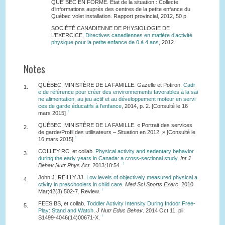
QUE´BEC EN FORME. État de la situation : Collecte
d’informations auprès des centres de la petite enfance du
Québec volet installation. Rapport provincial, 2012, 50 p.
SOCIÉTÉ CANADIENNE DE PHYSIOLOGIE DE
L’EXERCICE.
Directives canadiennes en matière d’activité
physique pour la petite enfance de 0 à 4 ans
, 2012.
Notes
QUÉBEC. MINISTÈRE DE LA FAMILLE. Gazelle et Potiron.
Cadr
1.
e de référence pour créer des environnements favorables à la sai
ne alimentation, au jeu actif et au développement moteur en servi
ces de garde éducatifs à l’enfance
, 2014, p. 2. [Consulté le 16
↑
mars 2015]
QUÉBEC. MINISTÈRE DE LA FAMILLE. « Portrait des services
2.
de garde/Profil des utilisateurs – Situation en 2012. » [Consulté le
↑
16 mars 2015]
COLLEY RC, et collab.
Physical activity and sedentary behavior
3.
during the early years in Canada: a cross-sectional study
.
Int J
↑
Behav Nutr Phys Act
. 2013;10:54.
John J. REILLY JJ.
Low levels of objectively measured physical a
4.
ctivity in preschoolers in child care
.
Med Sci Sports Exerc
. 2010
↑
Mar;42(3):502-7. Review.
FEES BS, et collab.
Toddler Activity Intensity During Indoor Free-
5.
Play: Stand and Watch
.
J Nutr Educ Behav
. 2014 Oct 11. pii:
↑
S1499-4046(14)00671-X.