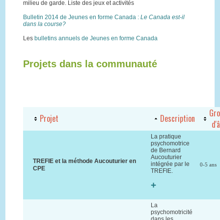
milieu de garde. Liste des jeux et activités
Bulletin 2014 de Jeunes en forme Canada :
Le Canada est-il
dans la course?
Les
bulletins annuels de Jeunes en forme Canada
Projets dans la communauté
Gro
Projet
Description
d'
La pratique
psychomotrice
de Bernard
Aucouturier
TREFIE et la méthode Aucouturier en
intégrée par le
0-5 ans
CPE
TREFIE.
+
La
psychomotricité
dans les