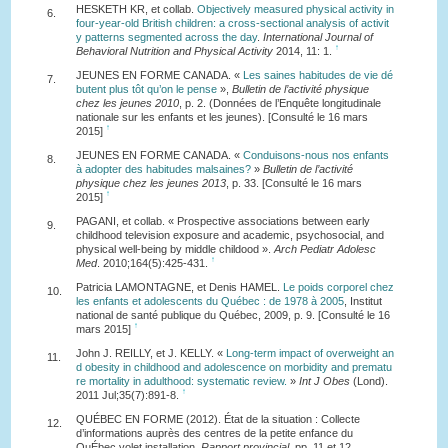
HESKETH KR, et collab.
Objectively measured physical activity in
6.
four-year-old British children: a cross-sectional analysis of activit
y patterns segmented across the day
.
International Journal of
↑
Behavioral Nutrition and Physical Activity
2014, 11: 1.
JEUNES EN FORME CANADA. «
Les saines habitudes de vie dé
7.
butent plus tôt qu’on le pense
»,
Bulletin de l’activité physique
chez les jeunes 2010
, p. 2. (Données de l’Enquête longitudinale
nationale sur les enfants et les jeunes). [Consulté le 16 mars
↑
2015]
JEUNES EN FORME CANADA. «
Conduisons-nous nos enfants
8.
à adopter des habitudes malsaines?
»
Bulletin de l’activité
physique chez les jeunes 2013
, p. 33. [Consulté le 16 mars
↑
2015]
PAGANI, et collab. « Prospective associations between early
9.
childhood television exposure and academic, psychosocial, and
physical well-being by middle childood ».
Arch Pediatr Adolesc
↑
Med
. 2010;164(5):425-431.
Patricia LAMONTAGNE, et Denis HAMEL.
Le poids corporel chez
10.
les enfants et adolescents du Québec : de 1978 à 2005
, Institut
national de santé publique du Québec, 2009, p. 9. [Consulté le 16
↑
mars 2015]
John J. REILLY, et J. KELLY. «
Long-term impact of overweight an
11.
d obesity in childhood and adolescence on morbidity and prematu
re mortality in adulthood: systematic review.
»
Int J Obes
(Lond).
↑
2011 Jul;35(7):891-8.
QUÉBEC EN FORME (2012). État de la situation : Collecte
12.
d’informations auprès des centres de la petite enfance du
QuÉbec volet installation.
Rapport provincial
, pp. 11 et 12.