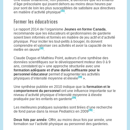
d’âge préscolaire qui jouent dehors au moins deux heures par
jour sont de loin les plus susceptibles de satisfaire aux directives
[31]
en matière d’activité physique
.
Former les éducatrices
Le rapport 2014 de l’organisme
Jeunes en forme Canada
,
recommande que les éducateurs et gestionnaires de garderie
soient bien informés et formés en matière de jeu actif et d’activité
physique. Pour inciter les tout-petits à bouger, ils doivent
comprendre et valoriser ces activités et avoir la capacité de les
[32]
mettre en œuvre
.
Claude Dugas et Mathieu Point, auteurs d’une synthèse des
données scientifiques sur le développement moteur des 0 à 9
ans, constatent qu’« une approche structurée avec une
formation adéquate et d’une durée suffisante pour le
personnel éducateur
permet d’augmenter les activités
[33]
physiques d’intensité moyenne et élevée
».
Une synthèse publiée en 2010 indique que la
formation et le
comportement du personnel
ont une influence importante sur le
niveau d’activité physique d’intensité moyenne à élevée
[34]
pratiquée par les enfants en garderie
.
Les meilleures pratiques suivantes sont tirées d’une recherche
[35]
de fond parue dans la revue
Pediatrics
en 2009
:
Deux fois par année
. Offrir, au moins deux fois par année, une
formation sur l’activité physique au personnel des garderies.