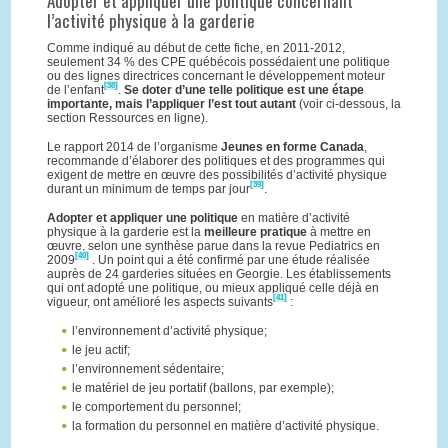
Adopter et appliquer une politique concernant
l’activité physique à la garderie
Comme indiqué au début de cette fiche, en 2011-2012,
seulement 34 % des CPE québécois possédaient une politique
ou des lignes directrices concernant le développement moteur
[38]
de l’enfant
.
Se doter d’une telle politique est une étape
importante, mais l’appliquer l’est tout autant
(voir ci-dessous, la
section Ressources en ligne).
Le rapport 2014 de l’organisme
Jeunes en forme Canada
,
recommande d’élaborer des politiques et des programmes qui
exigent de mettre en œuvre des possibilités d’activité physique
[39]
durant un minimum de temps par jour
.
Adopter et appliquer une politique
en matière d’activité
physique à la garderie est la
meilleure pratique
à mettre en
œuvre, selon une synthèse parue dans la revue Pediatrics en
[40]
2009
. Un point qui a été confirmé par une étude réalisée
auprès de 24 garderies situées en Georgie. Les établissements
qui ont adopté une politique, ou mieux appliqué celle déjà en
[41]
vigueur, ont amélioré les aspects suivants
:
l’environnement d’activité physique;
le jeu actif;
l’environnement sédentaire;
le matériel de jeu portatif (ballons, par exemple);
le comportement du personnel;
la formation du personnel en matière d’activité physique.