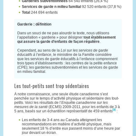
Garderies
subventionnées
64 540 enfants (26,4 %)
Services de garde n milieu familial
92 520 enfants (37,8 %)
Total
244 694 enfants
Garderie : définition
Dans un souci de ne pas alourdir le texte, nous utilisons
l’appellation « garderie » pour désigner
tout établissement
qui assure la garde d’enfants de façon régulière
.
Cependant, au sens de la
Loi sur les services de garde
éducatifs à l’enfance
, le ministère de la Famille considère
que les services de garde éducatifs à l’enfance comprennent
trois types d’établissements : les centres de la petite enfance
(CPE); les garderies subventionnées et les services de garde
en milieu familial.
Les tout-petits sont trop sédentaires
À notre connaissance, une seule étude canadienne s’est
penchée sur le temps d’activité physique et sédentaire des tout-
petits. Voici les résultats de l’
Enquête canadienne sur les
mesures de la santé
(ECMS) 2009-2011, pour les enfants de 3 à
[3]
5 ans, basés sur un échantillon représentatif de 459 enfants
:
Les enfants de 3-4 ans au Canada atteignent les
recommandations en matière d’activité physique, mais
seulement 18 % d’entre eux passent moins d’une heure par
jour devant un écran.