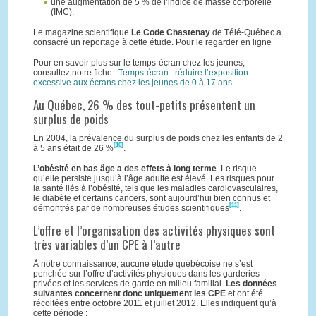
une augmentation de 5 % de l’indice de masse corporelle
(IMC).
Le magazine scientifique
Le Code Chastenay
de Télé-Québec a
consacré un reportage à cette étude. Pour le regarder en ligne
Pour en savoir plus sur le temps-écran chez les jeunes,
consultez notre fiche :
Temps-écran : réduire l’exposition
excessive aux écrans chez les jeunes de 0 à 17 ans
Au Québec, 26 % des tout-petits présentent un
surplus de poids
En 2004, la prévalence du surplus de poids chez les enfants de 2
[10]
à 5 ans était de 26 %
.
L’obésité en bas âge a des effets à long terme
. Le risque
qu’elle persiste jusqu’à l’âge adulte est élevé. Les risques pour
la santé liés à l’obésité, tels que les maladies cardiovasculaires,
le diabète et certains cancers, sont aujourd’hui bien connus et
[11]
démontrés par de nombreuses études scientifiques
.
L’offre et l’organisation des activités physiques sont
très variables d’un CPE à l’autre
À notre connaissance, aucune étude québécoise ne s’est
penchée sur l’offre d’activités physiques dans les garderies
privées et les services de garde en milieu familial.
Les données
suivantes concernent donc uniquement les CPE
et ont été
récoltées entre octobre 2011 et juillet 2012. Elles indiquent qu’à
cette période :