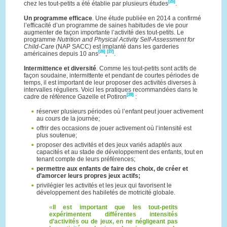
[25]
chez les tout-petits a été établie par plusieurs études
.
Un programme efficace
. Une étude publiée en 2014 a confirmé
l’efficacité d’un programme de saines habitudes de vie pour
augmenter de façon importante l’activité des tout-petits. Le
programme
Nutrition and Physical Activity Self-Assessment for
Child-Care
(NAP SACC) est implanté dans les garderies
[26]
[27]
américaines depuis 10 ans
,
.
Intermittence et diversité
. Comme les tout-petits sont actifs de
façon soudaine, intermittente et pendant de courtes périodes de
temps, il est important de leur proposer des activités diverses à
intervalles réguliers. Voici les pratiques recommandées dans le
[28]
cadre de référence Gazelle et Potiron
:
réserver plusieurs périodes où l’enfant peut jouer activement
au cours de la journée;
offrir des occasions de jouer activement où l’intensité est
plus soutenue;
proposer des activités et des jeux variés adaptés aux
capacités et au stade de développement des enfants, tout en
tenant compte de leurs préférences;
permettre aux enfants de faire des choix, de créer et
d’amorcer leurs propres jeux actifs;
privilégier les activités et les jeux qui favorisent le
développement des habiletés de motricité globale.
Il est important que les tout-petits
expérimentent différentes intensités
d’activités ou de jeux, en ne négligeant pas