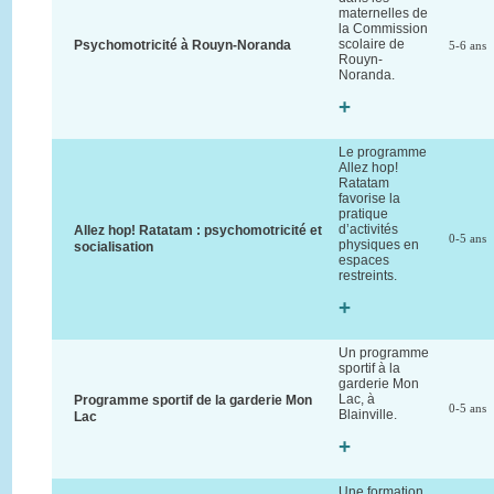
maternelles de
la Commission
scolaire de
Psychomotricité à Rouyn-Noranda
5-6 ans
Rouyn-
Noranda.
+
Le programme
Allez hop!
Ratatam
favorise la
pratique
d’activités
Allez hop! Ratatam : psychomotricité et
0-5 ans
physiques en
socialisation
espaces
restreints.
+
Un programme
sportif à la
garderie Mon
Lac, à
Programme sportif de la garderie Mon
0-5 ans
Blainville.
Lac
+
Une formation