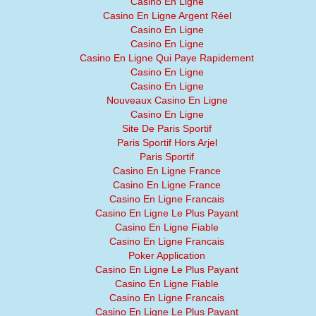
Casino En Ligne
Casino En Ligne Argent Réel
Casino En Ligne
Casino En Ligne
Casino En Ligne Qui Paye Rapidement
Casino En Ligne
Casino En Ligne
Nouveaux Casino En Ligne
Casino En Ligne
Site De Paris Sportif
Paris Sportif Hors Arjel
Paris Sportif
Casino En Ligne France
Casino En Ligne France
Casino En Ligne Francais
Casino En Ligne Le Plus Payant
Casino En Ligne Fiable
Casino En Ligne Francais
Poker Application
Casino En Ligne Le Plus Payant
Casino En Ligne Fiable
Casino En Ligne Francais
Casino En Ligne Le Plus Payant