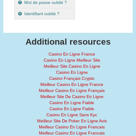
Mot de passe oublié ?
Identifiant oublié ?
Additional resources
Casino En Ligne France
Casino En Ligne Meilleur Site
Meilleur Site Casino En Ligne
Casino En Ligne
Casino Français Crypto
Meilleur Casino En Ligne France
Meilleur Casino En Ligne Français
Meilleur Site De Casino En Ligne
Casino En Ligne Fiable
Casino En Ligne Fiable
Casino En Ligne Sans Kyc
Meilleur Site De Poker En Ligne Avis
Meilleur Casino En Ligne Francais
Meilleur Casino En Ligne Francais