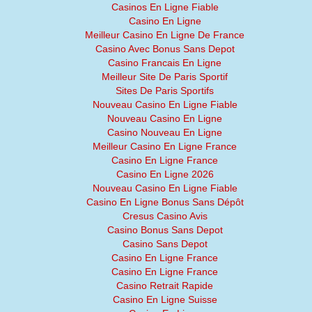
Casinos En Ligne Fiable
Casino En Ligne
Meilleur Casino En Ligne De France
Casino Avec Bonus Sans Depot
Casino Francais En Ligne
Meilleur Site De Paris Sportif
Sites De Paris Sportifs
Nouveau Casino En Ligne Fiable
Nouveau Casino En Ligne
Casino Nouveau En Ligne
Meilleur Casino En Ligne France
Casino En Ligne France
Casino En Ligne 2026
Nouveau Casino En Ligne Fiable
Casino En Ligne Bonus Sans Dépôt
Cresus Casino Avis
Casino Bonus Sans Depot
Casino Sans Depot
Casino En Ligne France
Casino En Ligne France
Casino Retrait Rapide
Casino En Ligne Suisse