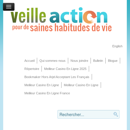
English
Accueil
Qui sommes-nous
Nous joindre
Bulletin
Blogue
Répertoire
Meilleur Casino En Ligne 2025
Bookmaker Hors Arjel Acceptant Les Français
Meilleur Casino En Ligne
Meilleur Casino En Ligne
Meilleur Casino En Ligne France