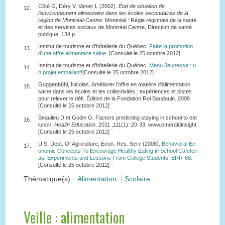
Côté G, Déry V, Vanier L (2002).
État de situation de
12.
l’environnement alimentaire dans les écoles secondaires de la
région de Montréal-Centre.
Montréal : Régie régionale de la santé
et des services sociaux de Montréal Centre, Direction de santé
↑
publique, 134 p.
Institut de tourisme et d’hôtellerie du Québec.
Faire la promotion
13.
↑
d'une offre alimentaire saine.
[Consulté le 25 octobre 2012]
Institut de tourisme et d’hôtellerie du Québec.
Menu Jeunesse : u
14.
↑
n projet emballant!
[Consulté le 25 octobre 2012]
Guggenbühl, Nicolas. Améliorer l’offre en matière d’alimentation
15.
saine dans les écoles et les collectivités : expériences et pistes
pour relever le défi. Édition de la Fondation Roi Baudouin. 2008
↑
[Consulté le 25 octobre 2012]
Beaulieu D et Godin G. Factors predicting staying in school to eat
16.
lunch.
Health Education
. 2011 ;111(1) :20-33. www.emeraldinsight
↑
[Consulté le 25 octobre 2012]
U.S. Dept. Of Agriculture, Econ. Res. Serv (2008).
Behavioral Ec
17.
onomic Concepts To Encourage Healthy Eating in School Cafeteri
as: Experiments and Lessons From College Students, ERR-68.
↑
[Consulté le 25 octobre 2012]
Thématique(s):
Alimentation
Scolaire
Veille : alimentation