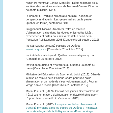
région de Montréal-Centre.
Montréal : Régie régionale de la
santé et des services sociaux de Montréal Centre, Direction
de santé publique, 134 p.
Duhamel PG. Politique alimentaire en milieu scolaire et
perspectives d’avenir : Les gestionnaires ont la parole!
Québec en forme, septembre 2011.
Guggenbühl, Nicolas. Améliorer l’offre en matière
d’alimentation saine dans les écoles et les collectivités :
expériences et pistes pour relever le défi. Édition de la
Fondation Roi Baudouin. 2008 [Consulté le 25 octobre 2012]
Institut national de santé publique du Québec
www.inspq.qc.ca
[Consulté le 25 octobre 2012]
Institut de la statistique du Québec www.stat.gouv.qc.ca
[Consulté le 25 octobre 2012]
Institut de tourisme et d’hôtellerie du Québec La santé au
menu [Consulté le 25 octobre 2012]
Ministère de l’Éducation, du Sport et du Loisir (2012). Bilan de
la mise en œuvre de la Politique-cadre pour une saine
alimentation et un mode de vie physiquement actif : Pour un
virage santé à l’école [Consulté le 25 octobre 2012]
Morin, P. et coll. (2009). Portrait des jeunes Sherbrookois de
4 à 17 ans en matière d’alimentation et d’activité physique –
Rapport final. [Consulté le 25 octobre 2012]
Morin, P. et coll. (2012).
L’enquête sur l’offre alimentaire et
d’activité physique dans les écoles du Québec : Principaux
constats à l’égard de la Politique-cadre «Pour un virage