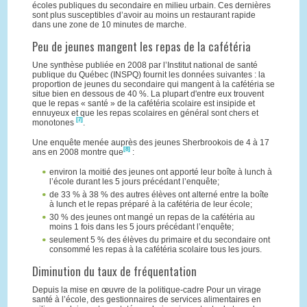
écoles publiques du secondaire en milieu urbain. Ces dernières
sont plus susceptibles d’avoir au moins un restaurant rapide
dans une zone de 10 minutes de marche.
Peu de jeunes mangent les repas de la cafétéria
Une synthèse publiée en 2008 par l’Institut national de santé
publique du Québec (INSPQ) fournit les données suivantes : la
proportion de jeunes du secondaire qui mangent à la cafétéria se
situe bien en dessous de 40 %. La plupart d'entre eux trouvent
que le repas « santé » de la cafétéria scolaire est insipide et
ennuyeux et que les repas scolaires en général sont chers et
[7]
monotones
.
Une enquête menée auprès des jeunes Sherbrookois de 4 à 17
[8]
ans en 2008 montre que
:
environ la moitié des jeunes ont apporté leur boîte à lunch à
l’école durant les 5 jours précédant l’enquête;
de 33 % à 38 % des autres élèves ont alterné entre la boîte
à lunch et le repas préparé à la cafétéria de leur école;
30 % des jeunes ont mangé un repas de la cafétéria au
moins 1 fois dans les 5 jours précédant l’enquête;
seulement 5 % des élèves du primaire et du secondaire ont
consommé les repas à la cafétéria scolaire tous les jours.
Diminution du taux de fréquentation
Depuis la mise en œuvre de la politique-cadre Pour un virage
santé à l’école, des gestionnaires de services alimentaires en