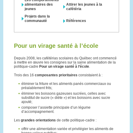
alimentaires des
Attirer les jeunes à la
jeunes
cafétéria
Projets dans la
communauté
Références
Pour un virage santé à l’école
Depuis 2008, les cafétérias scolaires du Québec ont commencé
à mettre en œuvre les consignes sur la saine alimentation de la
politique-cadre
Pour un virage santé à l’école
.
Trois des 16
composantes prioritaires
consistaient à :
éliminer la friture et les aliments panés commerciaux ou
préalablement frits;
éliminer les boissons gazeuses sucrées, celles avec
substitut de sucre (« diète ») et les boissons avec sucre
ajouté;
composer l’assiette principale d’un légume
d’accompagnement.
Les
grandes orientations
de cette politique-cadre :
offrir une alimentation variée et privilégier les aliments de
bonne valeur nutritive;