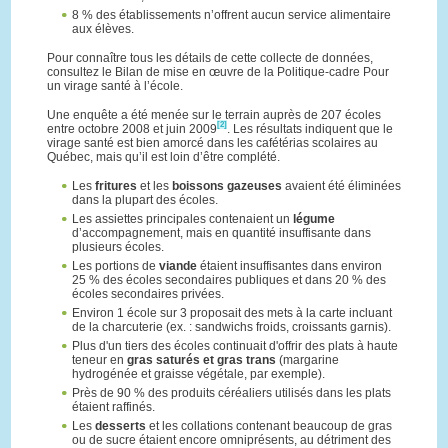
8 % des établissements n’offrent aucun service alimentaire
aux élèves.
Pour connaître tous les détails de cette collecte de données,
consultez le Bilan de mise en œuvre de la Politique-cadre Pour
un virage santé à l’école.
Une enquête a été menée sur le terrain auprès de 207 écoles
[2]
entre octobre 2008 et juin 2009
. Les résultats indiquent que le
virage santé est bien amorcé dans les cafétérias scolaires au
Québec, mais qu’il est loin d’être complété.
Les
fritures
et les
boissons gazeuses
avaient été éliminées
dans la plupart des écoles.
Les assiettes principales contenaient un
légume
d’accompagnement, mais en quantité insuffisante dans
plusieurs écoles.
Les portions de
viande
étaient insuffisantes dans environ
25 % des écoles secondaires publiques et dans 20 % des
écoles secondaires privées.
Environ 1 école sur 3 proposait des mets à la carte incluant
de la charcuterie (ex. : sandwichs froids, croissants garnis).
Plus d'un tiers des écoles continuait d'offrir des plats à haute
teneur en
gras saturés et gras trans
(margarine
hydrogénée et graisse végétale, par exemple).
Près de 90 % des produits céréaliers utilisés dans les plats
étaient raffinés.
Les
desserts
et les collations contenant beaucoup de gras
ou de sucre étaient encore omniprésents, au détriment des