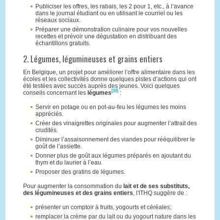
Publiciser les offres, les rabais, les 2 pour 1, etc., à l’avance
dans le journal étudiant ou en utilisant le courriel ou les
réseaux sociaux.
Préparer une démonstration culinaire pour vos nouvelles
recettes et prévoir une dégustation en distribuant des
échantillons gratuits.
2. Légumes, légumineuses et grains entiers
En Belgique, un projet pour améliorer l’offre alimentaire dans les
écoles et les collectivités donne quelques pistes d’actions qui ont
été testées avec succès auprès des jeunes. Voici quelques
[15]
conseils concernant les
légumes
:
Servir en potage ou en pot-au-feu les légumes les moins
appréciés.
Créer des vinaigrettes originales pour augmenter l’attrait des
crudités.
Diminuer l’assaisonnement des viandes pour rééquilibrer le
goût de l’assiette.
Donner plus de goût aux légumes préparés en ajoutant du
thym et du laurier à l’eau.
Proposer des gratins de légumes.
Pour augmenter la consommation du
lait et de ses substituts,
des légumineuses et des grains entiers
, l'ITHQ suggère de :
présenter un comptoir à fruits, yogourts et céréales;
remplacer la crème par du lait ou du yogourt nature dans les