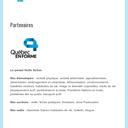
Partenaires
Le portail Veille Action
Nos thématiques :
activité physique, activité sédentaire, agroalimentaire,
alimentation, aménagement et urbanisme, défavorisation, environnements,
habiletés motrices, habitudes de vie, image et diversité corporelles, mode de vie
physiquement actif, persévérance scolaire, Premières Nations et Inuits,
problèmes liés au poids, transport actif
Nos sections :
veille, fiches pratiques, formation, zone Partenaires
Nos outils :
répertoire Saines habitudes de vie, bulletin, blogue