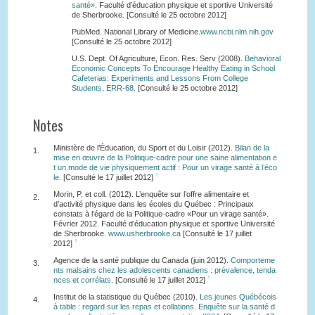
santé»
. Faculté d’éducation physique et sportive Université
de Sherbrooke. [Consulté le 25 octobre 2012]
PubMed. National Library of Medicine.
www.ncbi.nlm.nih.gov
[Consulté le 25 octobre 2012]
U.S. Dept. Of Agriculture, Econ. Res. Serv (2008).
Behavioral
Economic Concepts To Encourage Healthy Eating in School
Cafeterias: Experiments and Lessons From College
Students, ERR-68.
[Consulté le 25 octobre 2012]
Notes
Ministère de l’Éducation, du Sport et du Loisir (2012).
Bilan de la
1.
mise en œuvre de la Politique-cadre pour une saine alimentation e
t un mode de vie physiquement actif : Pour un virage santé à l’éco
↑
le.
[Consulté le 17 juillet 2012]
Morin, P. et coll. (2012). L’enquête sur l’offre alimentaire et
2.
d’activité physique dans les écoles du Québec : Principaux
constats à l’égard de la Politique-cadre «Pour un virage santé».
Février 2012. Faculté d’éducation physique et sportive Université
de Sherbrooke.
www.usherbrooke.ca
[Consulté le 17 juillet
↑
2012]
Agence de la santé publique du Canada (juin 2012).
Comporteme
3.
nts malsains chez les adolescents canadiens : prévalence, tenda
↑
nces et corrélats.
[Consulté le 17 juillet 2012]
Institut de la statistique du Québec (2010).
Les jeunes Québécois
4.
à table : regard sur les repas et collations. Enquête sur la santé d