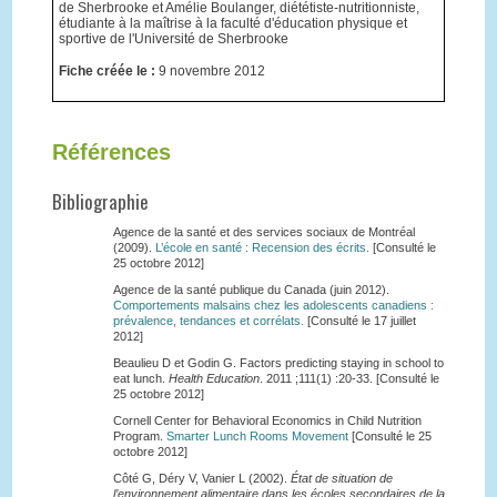
de Sherbrooke et Amélie Boulanger, diététiste-nutritionniste,
étudiante à la maîtrise à la faculté d'éducation physique et
sportive de l'Université de Sherbrooke
Fiche créée le :
9 novembre 2012
Références
Bibliographie
Agence de la santé et des services sociaux de Montréal
(2009).
L’école en santé : Recension des écrits.
[Consulté le
25 octobre 2012]
Agence de la santé publique du Canada (juin 2012).
Comportements malsains chez les adolescents canadiens :
prévalence, tendances et corrélats.
[Consulté le 17 juillet
2012]
Beaulieu D et Godin G. Factors predicting staying in school to
eat lunch.
Health Education
. 2011 ;111(1) :20-33. [Consulté le
25 octobre 2012]
Cornell Center for Behavioral Economics in Child Nutrition
Program.
Smarter Lunch Rooms Movement
[Consulté le 25
octobre 2012]
Côté G, Déry V, Vanier L (2002).
État de situation de
l’environnement alimentaire dans les écoles secondaires de la