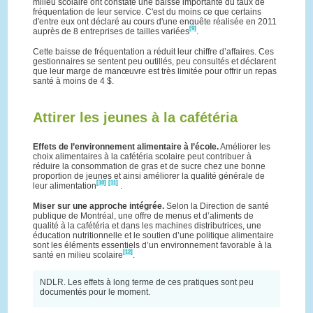
milieu scolaire ont constaté une baisse importante du taux de
fréquentation de leur service. C'est du moins ce que certains
d'entre eux ont déclaré au cours d'une enquête réalisée en 2011
[9]
auprès de 8 entreprises de tailles variées
.
Cette baisse de fréquentation a réduit leur chiffre d’affaires. Ces
gestionnaires se sentent peu outillés, peu consultés et déclarent
que leur marge de manœuvre est très limitée pour offrir un repas
santé à moins de 4 $.
Attirer les jeunes à la cafétéria
Effets de l’environnement alimentaire à l’école.
Améliorer les
choix alimentaires à la cafétéria scolaire peut contribuer à
réduire la consommation de gras et de sucre chez une bonne
proportion de jeunes et ainsi améliorer la qualité générale de
[10]
[11]
leur alimentation
.
Miser sur une approche intégrée.
Selon la Direction de santé
publique de Montréal, une offre de menus et d’aliments de
qualité à la cafétéria et dans les machines distributrices, une
éducation nutritionnelle et le soutien d’une politique alimentaire
sont les éléments essentiels d’un environnement favorable à la
[12]
santé en milieu scolaire
.
NDLR. Les effets à long terme de ces pratiques sont peu
documentés pour le moment.