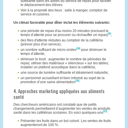
suffisante dans les allées du service de repas pour faciliter
le déplacement des élèves.
Voir à la propreté des lieux : salle à manger, comptoir de
service et cuisines.
Un climat favorable pour dîner inclut les éléments suivants:
une période de repas d'au moins 20 minutes (excluant le
[8]
temps d’attente pour se procurer ou réchauffer un repas)
;
des files d'attente réduites au comptoir de la cafétéria
(prévoir plus d'un service);
[16]
un nombre suffisant de micro-ondes
pour diminuer le
temps d’attente;
diminuer le bruit : augmenter le nombre de périodes de
repas; utiliser des matériaux « silencieux » sur les tables;
installer un plafond acoustique dans la cafétéria;
une source de lumière suffisante et idéalement naturelle;
un personnel accueillant et bien informé au sujet de la
[15]
promotion d’une saine alimentation
.
4. Approches marketing appliquées aux aliments
santé
Des chercheurs américains ont constaté que de petits
changements permettaient d’augmenter les ventes de produits
[17]
santé dans les cafétérias scolaires. En voici quelques-uns
:
Présenter les fruits dans un bol coloré. Les ventes de fruits
augmenteront de 100 %.