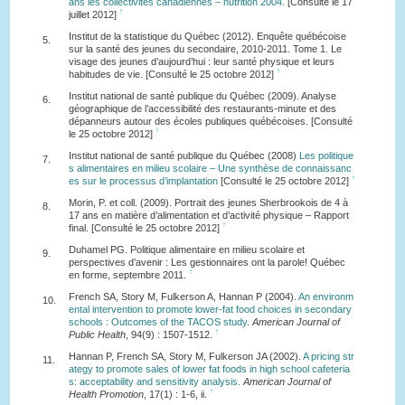
ans les collectivités canadiennes – nutrition 2004.
[Consulté le 17
↑
juillet 2012]
Institut de la statistique du Québec (2012). Enquête québécoise
5.
sur la santé des jeunes du secondaire, 2010-2011. Tome 1. Le
visage des jeunes d’aujourd’hui : leur santé physique et leurs
↑
habitudes de vie. [Consulté le 25 octobre 2012]
Institut national de santé publique du Québec (2009). Analyse
6.
géographique de l’accessibilité des restaurants-minute et des
dépanneurs autour des écoles publiques québécoises. [Consulté
↑
le 25 octobre 2012]
Institut national de santé publique du Québec (2008)
Les politique
7.
s alimentaires en milieu scolaire – Une synthèse de connaissanc
↑
es sur le processus d’implantation
[Consulté le 25 octobre 2012]
Morin, P. et coll. (2009). Portrait des jeunes Sherbrookois de 4 à
8.
17 ans en matière d’alimentation et d’activité physique – Rapport
↑
final. [Consulté le 25 octobre 2012]
Duhamel PG. Politique alimentaire en milieu scolaire et
9.
perspectives d’avenir : Les gestionnaires ont la parole! Québec
↑
en forme, septembre 2011.
French SA, Story M, Fulkerson A, Hannan P (2004).
An environm
10.
ental intervention to promote lower-fat food choices in secondary
schools : Outcomes of the TACOS study
.
American Journal of
↑
Public Health
, 94(9) : 1507-1512.
Hannan P, French SA, Story M, Fulkerson JA (2002).
A pricing str
11.
ategy to promote sales of lower fat foods in high school cafeteria
s: acceptability and sensitivity analysis.
American Journal of
↑
Health Promotion
, 17(1) : 1-6, ii.