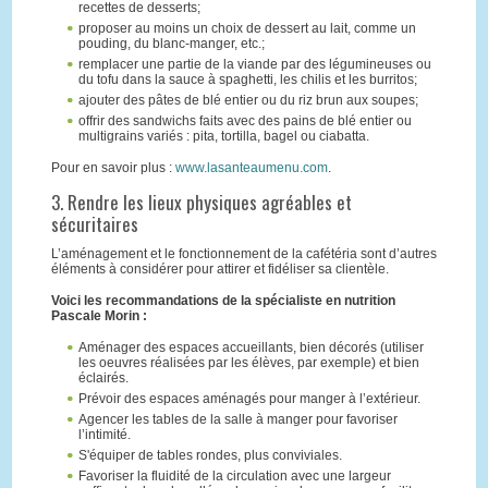
recettes de desserts;
proposer au moins un choix de dessert au lait, comme un
pouding, du blanc-manger, etc.;
remplacer une partie de la viande par des légumineuses ou
du tofu dans la sauce à spaghetti, les chilis et les burritos;
ajouter des pâtes de blé entier ou du riz brun aux soupes;
offrir des sandwichs faits avec des pains de blé entier ou
multigrains variés : pita, tortilla, bagel ou ciabatta.
Pour en savoir plus :
www.lasanteaumenu.com
.
3. Rendre les lieux physiques agréables et
sécuritaires
L’aménagement et le fonctionnement de la cafétéria sont d’autres
éléments à considérer pour attirer et fidéliser sa clientèle.
Voici les recommandations de la spécialiste en nutrition
Pascale Morin :
Aménager des espaces accueillants, bien décorés (utiliser
les oeuvres réalisées par les élèves, par exemple) et bien
éclairés.
Prévoir des espaces aménagés pour manger à l’extérieur.
Agencer les tables de la salle à manger pour favoriser
l’intimité.
S'équiper de tables rondes, plus conviviales.
Favoriser la fluidité de la circulation avec une largeur