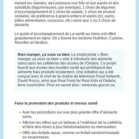
variant les viandes, des poissons non frits et non panés et des
substituts (légumineuses, par exemple), 1 choix de légumes
d’accompagnement et 1 choix de salade, 1 choix de produit
céréalier, de préférence à grains entiers et variés (riz, pains,
pâtes alimentaires, couscous, etc.) ainsi que 1 ou 2 choix de
desserts.
Le guide d’accompagnement de La santé au menu est offert
gratuitement en ligne. On y trouve les sections Nutrition, Cuisine,
Recettes et Gestion.
Bien manger, ça vous va bien.
Le projet pilote « Bien
manger, ça vous va bien » vise à introduire des aliments
sains dans les cafétérias des écoles de l'Ontario. Ce projet
fournit aux écoles des recettes santé qui privilégient des
aliments frais produits localement. Une initiative qui a été
conçue avec le chef de la chaîne de télévision Food Network,
David Rocco, ainsi que Real Food for Real Kids et Ontario,
terre nourricière. Pour en savoir plus : www.edu.gov.on.ca.
Faire la promotion des produits et menus santé
Axer les promotions sur une plus grande offre d’aliments
sains.
Afficher les offres sur un tableau à l’extérieur de la cafétéria
et faire des mises à jour hebdomadaires ou mensuelles.
Offrir des forfaits repas, comme un forfait sandwich/salade
ou soupe/repas.