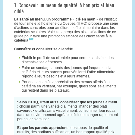
1. Concevoir un menu de qualité, à bon prix et bien
ciblé
La santé au menu, un programme « clé en main »
de l’Institut
de tourisme et d’hôtellerie du Québec (ITHQ) propose une série
d’actions concrètes pour améliorer l’offre alimentaire dans les
cafétérias scolaires. Voici un aperçu des pistes d’actions de ce
guide pour faire une promotion efficace des choix santé à la
[13]
cafétéria
:
Connaître et consulter sa clientèle
Établir le profil de sa clientèle pour cerner ses habitudes
d’achats et de dépenses.
Faire un sondage auprès des jeunes qui fréquentent la
cafétéria et leurs parents pour vérifier si l’offre alimentaire
répond à leurs besoins et à leurs attentes.
Porter attention à l’appréciation des menus offerts à la
cafétéria en vérifiant, par exemple, quels sont les aliments
qui restent dans les plateaux.
Selon l’ITHQ, il faut aussi considérer que les jeunes aiment
:
choisir parmi une variété d’aliments; manger des plats
savoureux et attrayants visuellement; consommer leur repas
dans un environnement agréable; finir de manger rapidement
pour aller s’amuser.
Et que les parents apprécient :
des repas de qualité et
nutritifs; des portions suffisantes; un bon rapport qualité-prix.