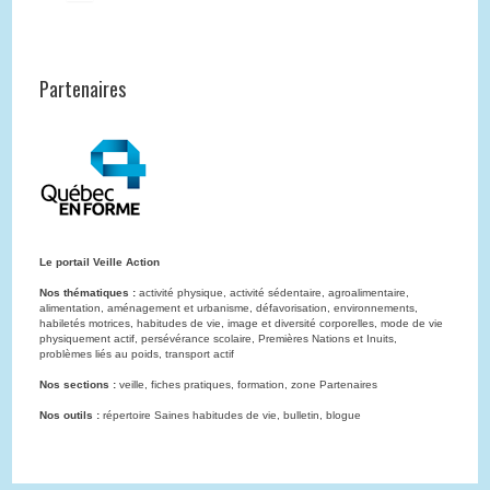
Partenaires
Le portail Veille Action
Nos thématiques :
activité physique, activité sédentaire, agroalimentaire,
alimentation, aménagement et urbanisme, défavorisation, environnements,
habiletés motrices, habitudes de vie, image et diversité corporelles, mode de vie
physiquement actif, persévérance scolaire, Premières Nations et Inuits,
problèmes liés au poids, transport actif
Nos sections :
veille, fiches pratiques, formation, zone Partenaires
Nos outils :
répertoire Saines habitudes de vie, bulletin, blogue