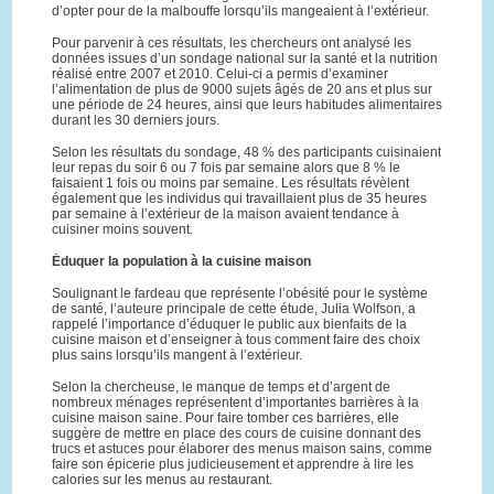
d’opter pour de la malbouffe lorsqu’ils mangeaient à l’extérieur.
Pour parvenir à ces résultats, les chercheurs ont analysé les
données issues d’un sondage national sur la santé et la nutrition
réalisé entre 2007 et 2010. Celui-ci a permis d’examiner
l’alimentation de plus de 9000 sujets âgés de 20 ans et plus sur
une période de 24 heures, ainsi que leurs habitudes alimentaires
durant les 30 derniers jours.
Selon les résultats du sondage, 48 % des participants cuisinaient
leur repas du soir 6 ou 7 fois par semaine alors que 8 % le
faisaient 1 fois ou moins par semaine. Les résultats révèlent
également que les individus qui travaillaient plus de 35 heures
par semaine à l’extérieur de la maison avaient tendance à
cuisiner moins souvent.
Éduquer la population à la cuisine maison
Soulignant le fardeau que représente l’obésité pour le système
de santé, l’auteure principale de cette étude, Julia Wolfson, a
rappelé l’importance d’éduquer le public aux bienfaits de la
cuisine maison et d’enseigner à tous comment faire des choix
plus sains lorsqu’ils mangent à l’extérieur.
Selon la chercheuse, le manque de temps et d’argent de
nombreux ménages représentent d’importantes barrières à la
cuisine maison saine. Pour faire tomber ces barrières, elle
suggère de mettre en place des cours de cuisine donnant des
trucs et astuces pour élaborer des menus maison sains, comme
faire son épicerie plus judicieusement et apprendre à lire les
calories sur les menus au restaurant.