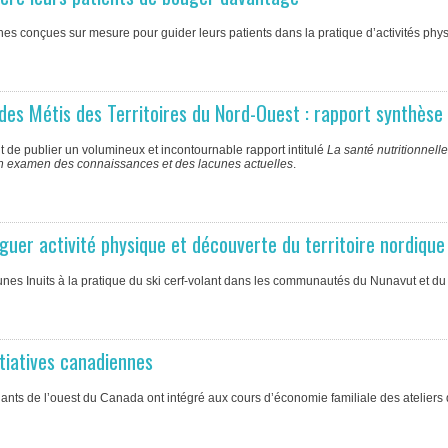
s conçues sur mesure pour guider leurs patients dans la pratique d’activités phy
 des Métis des Territoires du Nord-Ouest : rapport synthèse
t de publier un volumineux et incontournable rapport intitulé
La santé nutritionnell
 un examen des connaissances et des lacunes actuelles
.
juguer activité physique et découverte du territoire nordique
eunes Inuits à la pratique du ski cerf-volant dans les communautés du Nunavut et d
itiatives canadiennes
gnants de l’ouest du Canada ont intégré aux cours d’économie familiale des ateliers