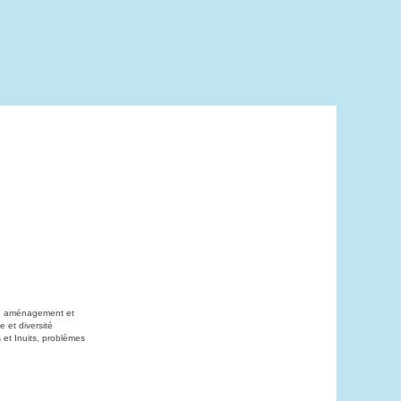
on, aménagement et
 et diversité
 et Inuits, problèmes