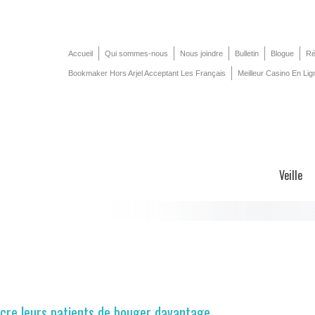
Accueil
Qui sommes-nous
Nous joindre
Bulletin
Blogue
Ré
Bookmaker Hors Arjel Acceptant Les Français
Meilleur Casino En Lig
Veille
ncre leurs patients de bouger davantage