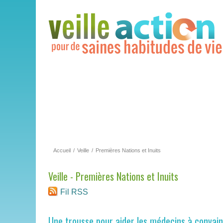
Accueil
/
Veille
/
Premières Nations et Inuits
Veille - Premières Nations et Inuits
Fil RSS
Une trousse pour aider les médecins à convai