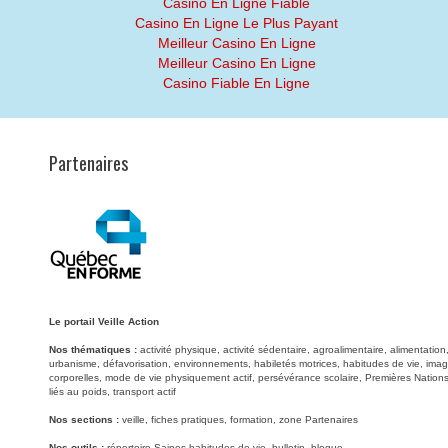
Casino En Ligne Fiable
Casino En Ligne Le Plus Payant
Meilleur Casino En Ligne
Meilleur Casino En Ligne
Casino Fiable En Ligne
Partenaires
Le portail Veille Action
Nos thématiques :
activité physique, activité sédentaire, agroalimentaire, alimentati
urbanisme, défavorisation, environnements, habiletés motrices, habitudes de vie, image
corporelles, mode de vie physiquement actif, persévérance scolaire, Premières Nations
liés au poids, transport actif
Nos sections :
veille, fiches pratiques, formation, zone Partenaires
Nos outils :
répertoire Saines habitudes de vie, bulletin, blogue