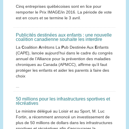
Cinq entreprises québécoises sont en lice pour
remporter le Prix IMAGE/in 2016. La période de vote
est en cours et se termine le 3 avril.
Publicités destinées aux enfants : une nouvelle
coalition canadienne souhaite les interdire
La
C
oalition
A
rrêtons La
P
ub Destinée Aux
E
nfants
(CAPE), lancée aujourd’hui dans le cadre du congrès
annuel de l’Alliance pour la prévention des maladies
chroniques au Canada (APMCC), affirme qu’il faut
protéger les enfants et aider les parents à faire des
choix
...
50 millions pour les infrastructures sportives et
récréatives
Le ministre délégué au Loisir et au Sport, M. Luc
Fortin, a récemment annoncé un investissement de
plus de 50 millions de dollars dans les infrastructures
sportives et récréatives afin d’encourager la