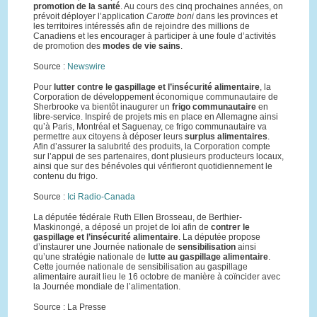
promotion de la santé
. Au cours des cinq prochaines années, on
prévoit déployer l’application
Carotte boni
dans les provinces et
les territoires intéressés afin de rejoindre des millions de
Canadiens et les encourager à participer à une foule d’activités
de promotion des
modes de vie sains
.
Source :
Newswire
Pour
lutter contre le gaspillage et l’insécurité alimentaire
, la
Corporation de développement économique communautaire de
Sherbrooke va bientôt inaugurer un
frigo communautaire
en
libre-service. Inspiré de projets mis en place en Allemagne ainsi
qu’à Paris, Montréal et Saguenay, ce frigo communautaire va
permettre aux citoyens à déposer leurs
surplus alimentaires
.
Afin d’assurer la salubrité des produits, la Corporation compte
sur l’appui de ses partenaires, dont plusieurs producteurs locaux,
ainsi que sur des bénévoles qui vérifieront quotidiennement le
contenu du frigo.
Source :
Ici Radio-Canada
La députée fédérale Ruth Ellen Brosseau, de Berthier-
Maskinongé, a déposé un projet de loi afin de
contrer le
gaspillage et l’insécurité alimentaire
. La députée propose
d’instaurer une Journée nationale de
sensibilisation
ainsi
qu’une stratégie nationale de
lutte au gaspillage alimentaire
.
Cette journée nationale de sensibilisation au gaspillage
alimentaire aurait lieu le 16 octobre de manière à coïncider avec
la Journée mondiale de l’alimentation.
Source : La Presse