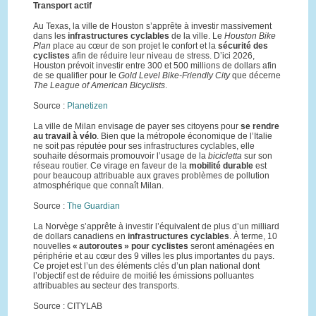
Transport actif
Au Texas, la ville de Houston s’apprête à investir massivement
dans les
infrastructures cyclables
de la ville. Le
Houston Bike
Plan
place au cœur de son projet le confort et la
sécurité
des
cyclistes
afin de réduire leur niveau de stress. D’ici 2026,
Houston prévoit investir entre 300 et 500 millions de dollars afin
de se qualifier pour le
Gold Level Bike-Friendly City
que décerne
The League of American Bicyclists
.
Source :
Planetizen
La ville de Milan envisage de payer ses citoyens pour
se rendre
au travail à vélo
. Bien que la métropole économique de l’Italie
ne soit pas réputée pour ses infrastructures cyclables, elle
souhaite désormais promouvoir l’usage de la
bicicletta
sur son
réseau routier. Ce virage en faveur de la
mobilité durable
est
pour beaucoup attribuable aux graves problèmes de pollution
atmosphérique que connaît Milan.
Source :
The Guardian
La Norvège s’apprête à investir l’équivalent de plus d’un milliard
de dollars canadiens en
infrastructures cyclables
. À terme, 10
nouvelles
« autoroutes » pour cyclistes
seront aménagées en
périphérie et au cœur des 9 villes les plus importantes du pays.
Ce projet est l’un des éléments clés d’un plan national dont
l’objectif est de réduire de moitié les émissions polluantes
attribuables au secteur des transports.
Source : CITYLAB