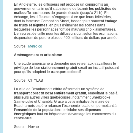
En Angleterre, les diffuseurs ont proposé un compromis au
gouvernement afin qu’il s’abstienne de
bannir les
publicités de
malbouffe
aux heures de grande écoute (jusqu’à 21 h). En
échange, les diffuseurs s’engagent à ce que leurs téléséries,
dont la fameuse Coronation Street, fassent plus souvent
étalage
de
fruits et légumes
, en plus d’éliminer les scènes dans
lesquelles les personnages font de mauvais choix alimentaires.
L’enjeu est de taille pour les diffuseurs qui, selon les estimations,
risqueraient de perdre plus de 400 millions de dollars par année.
Source :
Metro.co
Aménagement et urbanisme
Une étude américaine a démontré que retirer aux travailleurs le
privilège de leur
stationnement gratuit
serait un incitatif puissant
pour qu’ils adoptent le
transport collectif
.
Source : CITYLAB
La ville de Beauharnois offrira désormais un système de
transport collectif local entièrement gratuit
, emboîtant le pas à
plusieurs autres villes québécoises, notamment Sherbrooke,
Sainte-Julie et Chambly. Grâce à cette initiative, le maire de
Beauharnois espère relancer l’économie locale en permettant à
l’ensemble de la population
de réduire ses
dépenses
énergétiques
tout en fréquentant davantage les commerces du
centre-ville.
Source : Novae