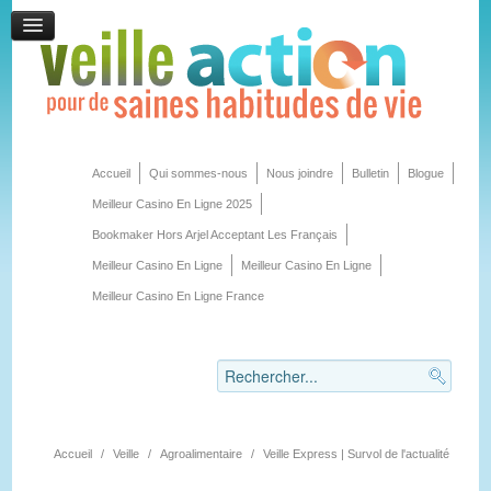
Accueil
Qui sommes-nous
Nous joindre
Bulletin
Blogue
Meilleur Casino En Ligne 2025
Bookmaker Hors Arjel Acceptant Les Français
Meilleur Casino En Ligne
Meilleur Casino En Ligne
Meilleur Casino En Ligne France
Accueil
/
Veille
/
Agroalimentaire
/
Veille Express | Survol de l'actualité