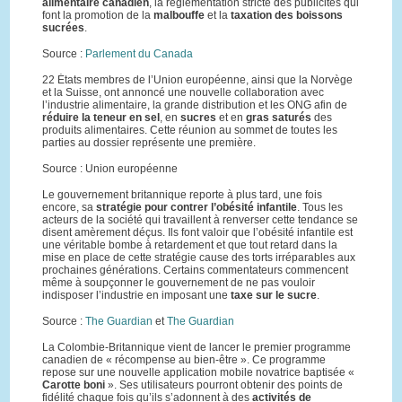
alimentaire canadien
, la réglementation stricte des publicités qui
font la promotion de la
malbouffe
et la
taxation des boissons
sucrées
.
Source :
Parlement du Canada
22 États membres de l’Union européenne, ainsi que la Norvège
et la Suisse, ont annoncé une nouvelle collaboration avec
l’industrie alimentaire, la grande distribution et les ONG afin de
réduire la teneur en sel
, en
sucres
et en
gras saturés
des
produits alimentaires. Cette réunion au sommet de toutes les
parties au dossier représente une première.
Source : Union européenne
Le gouvernement britannique reporte à plus tard, une fois
encore, sa
stratégie pour contrer l’obésité infantile
. Tous les
acteurs de la société qui travaillent à renverser cette tendance se
disent amèrement déçus. Ils font valoir que l’obésité infantile est
une véritable bombe à retardement et que tout retard dans la
mise en place de cette stratégie cause des torts irréparables aux
prochaines générations. Certains commentateurs commencent
même à soupçonner le gouvernement de ne pas vouloir
indisposer l’industrie en imposant une
taxe sur le sucre
.
Source :
The Guardian
et
The Guardian
La Colombie‑Britannique vient de lancer le premier programme
canadien de « récompense au bien-être ». Ce programme
repose sur une nouvelle application mobile novatrice baptisée «
Carotte boni
». Ses utilisateurs pourront obtenir des points de
fidélité chaque fois qu’ils s’adonnent à des
activités de