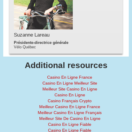
Suzanne Lareau
Présidente-directrice générale
Vélo Québec
Additional resources
Casino En Ligne France
Casino En Ligne Meilleur Site
Meilleur Site Casino En Ligne
Casino En Ligne
Casino Français Crypto
Meilleur Casino En Ligne France
Meilleur Casino En Ligne Français
Meilleur Site De Casino En Ligne
Casino En Ligne Fiable
Casino En Ligne Fiable