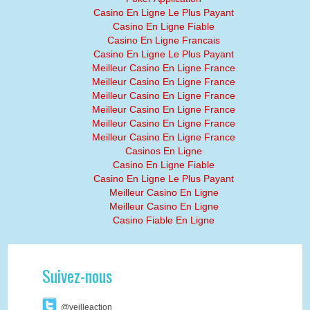
Casino En Ligne Le Plus Payant
Casino En Ligne Fiable
Casino En Ligne Francais
Casino En Ligne Le Plus Payant
Meilleur Casino En Ligne France
Meilleur Casino En Ligne France
Meilleur Casino En Ligne France
Meilleur Casino En Ligne France
Meilleur Casino En Ligne France
Meilleur Casino En Ligne France
Casinos En Ligne
Casino En Ligne Fiable
Casino En Ligne Le Plus Payant
Meilleur Casino En Ligne
Meilleur Casino En Ligne
Casino Fiable En Ligne
Suivez-nous
@veilleaction