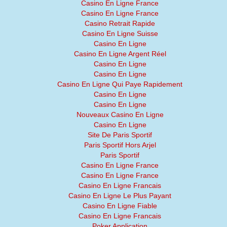
Casino En Ligne France
Casino En Ligne France
Casino Retrait Rapide
Casino En Ligne Suisse
Casino En Ligne
Casino En Ligne Argent Réel
Casino En Ligne
Casino En Ligne
Casino En Ligne Qui Paye Rapidement
Casino En Ligne
Casino En Ligne
Nouveaux Casino En Ligne
Casino En Ligne
Site De Paris Sportif
Paris Sportif Hors Arjel
Paris Sportif
Casino En Ligne France
Casino En Ligne France
Casino En Ligne Francais
Casino En Ligne Le Plus Payant
Casino En Ligne Fiable
Casino En Ligne Francais
Poker Application