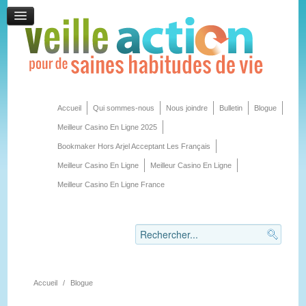
Accueil
Qui sommes-nous
Nous joindre
Bulletin
Blogue
Meilleur Casino En Ligne 2025
Bookmaker Hors Arjel Acceptant Les Français
Meilleur Casino En Ligne
Meilleur Casino En Ligne
Meilleur Casino En Ligne France
Accueil
/
Blogue