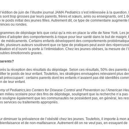
édition de juin de l’illustre journal
JAMA Pediatrics
s’est intéressée à la question.
les sont trop grosses par leurs parents, frères et sœurs, amis ou enseignants, ont 1.6
 le poids initial des jeunes filles. Autrement dit, ce type de commentaire augmente 
 minces ou rondes.
ogrammes de dépistage tels que celui qu’a mis en place la ville de New York. Les j
les d’adopter des comportements à risque pour leur santé dans le but de maigrir, 
sation de médicaments. Certains enfants développent des comportements problématiqu
nfin, plusieurs auteurs soulèvent que ce type de pratiques peut avoir des répercuss
isation et d’ouvrir la porte à l’intimidation. Chez les jeunes obèses, la mesure de l
troubles émotionnels graves.
 parents?
près la réception des résultats du dépistage. Selon ces résultats, 50% des parents 
ier le poids de leur enfant. Toutefois, les stratégies envisagées relevaient plus d
ait préoccupant : certains parents dont les enfants n’avaient pas été identifiés com
n de leur enfant.
y of Pediatrics,les Centers for Disease Control and Prevention ou l’American Hea
n milieu scolaire pour des fins de dépistage, soulignant que la recherche n’a pas 
s
souligne également que les communautés ne possèdent pas, en général, les re
les services ou traitements appropriés.
pour diminuer la prévalence de l’obésité chez les jeunes. Toutefois, il importe à mon 
e bienfaisance et de non-malfaisance. Autrement dit on ne veut pas, en essayant de