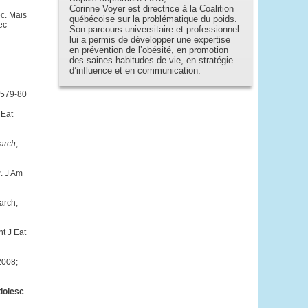
Corinne Voyer est directrice à la Coalition
c. Mais
québécoise sur la problématique du poids.
ec
Son parcours universitaire et professionnel
lui a permis de développer une expertise
en prévention de l’obésité, en promotion
des saines habitudes de vie, en stratégie
d’influence et en communication.
:579-80
 Eat
earch
,
g
. J Am
arch,
Int J Eat
2008;
dolesc