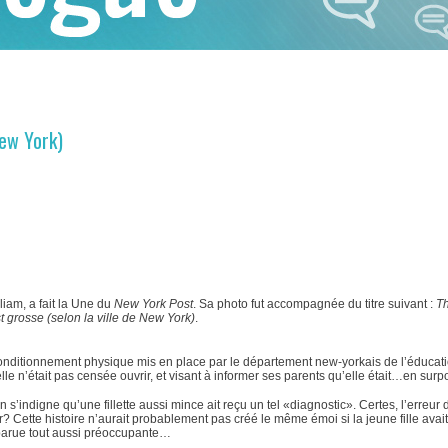
New York)
liam, a fait la Une du
New York Post
. Sa photo fut accompagnée du titre suivant :
Th
st grosse (selon la ville de New York)
.
nditionnement physique mis en place par le département new-yorkais de l’éducati
e n’était pas censée ouvrir, et visant à informer ses parents qu’elle était…en surpo
 s’indigne qu’une fillette aussi mince ait reçu un tel «diagnostic». Certes, l’erreur 
er? Cette histoire n’aurait probablement pas créé le même émoi si la jeune fille avait
apparue tout aussi préoccupante…