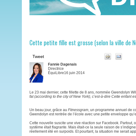
Cette petite fille est grosse (selon la ville de 
Tweet
Fannie Dagenais
Directrice
ÉquiLibre16 juin 2014
Le 23 mai dernier, cette fillette de 8 ans, nommée Gwendolyn Wil
fat (according to the city of New York), c’est-à-dire Cette enfant e
Un beau jour, grâce au
Fitnessgram
, un programme annuel de co
Gwendolyn est rentrée de l’école avec une petite enveloppe qu’ell
Cette nouvelle suscite une vive réaction sur Facebook. Partout, on
système était flagrante. Mais était-ce la seule raison de s’indign
réellement été en surpoids. Et pourtant, la situation me serait 