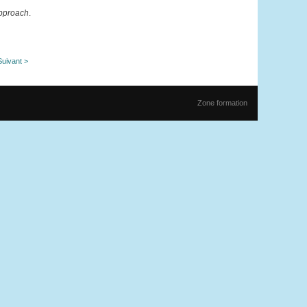
approach
.
Suivant >
Zone formation