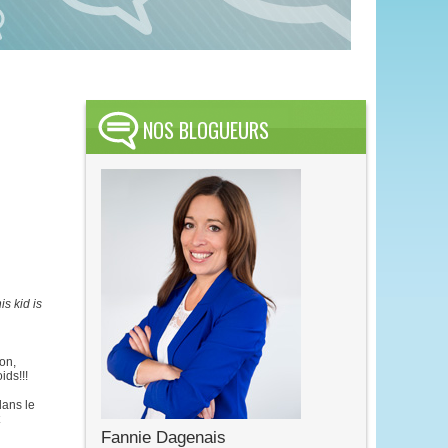
NOS BLOGUEURS
is kid is
on,
ids!!!
dans le
Fannie Dagenais