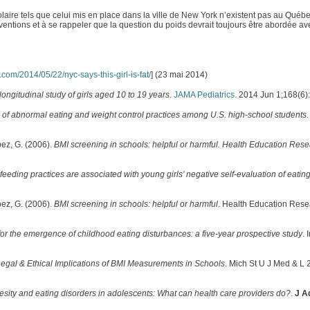
ire tels que celui mis en place dans la ville de New York n’existent pas au Québe
erventions et à se rappeler que la question du poids devrait toujours être abordée av
t.com/2014/05/22/nyc-says-this-girl-is-fat/
] (23 mai 2014)
longitudinal study of girls aged 10 to 19 years
.
JAMA Pediatrics
. 2014 Jun 1;168(6)
of abnormal eating and weight control practices among U.S. high-school students
.
pez, G. (2006).
BMI screening in schools: helpful or harmful. Health Education Res
e feeding practices are associated with young girls' negative self-evaluation of eatin
pez, G. (2006).
BMI screening in schools: helpful or harmful
. Health Education Rese
 for the emergence of childhood eating disturbances: a five-year prospective study
. 
egal & Ethical Implications of BMI Measurements in Schools
. Mich St U J Med & L 
esity and eating disorders in adolescents: What can health care providers do?
.
J A