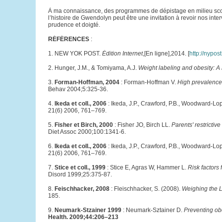
À ma connaissance, des programmes de dépistage en milieu scola
l’histoire de Gwendolyn peut être une invitation à revoir nos int
prudence et doigté.
RÉFÉRENCES
:
1. NEW YOK POST.
Édition Internet
,[En ligne],2014. [
http://nypos
2. Hunger, J.M., & Tomiyama, A.J.
Weight labeling and obesity: A 
3.
Forman-Hoffman, 2004
: Forman-Hoffman V.
High prevalence 
Behav 2004;5:325-36.
4.
Ikeda et coll., 2006
: Ikeda, J.P., Crawford, P.B., Woodward-Lo
21(6) 2006, 761–769.
5.
Fisher et Birch, 2000
: Fisher JO, Birch LL.
Parents' restrictiv
Diet Assoc 2000;100:1341-6.
6.
Ikeda et coll., 2006
: Ikeda, J.P., Crawford, P.B., Woodward-Lo
21(6) 2006, 761–769.
7.
Stice et coll., 1999
: Stice E, Agras W, Hammer L.
Risk factors
Disord 1999;25:375-87.
8.
Feischhacker, 2008
: Fleischhacker, S. (2008).
Weighing the L
185.
9.
Neumark-Stzainer 1999
: Neumark-Sztainer D.
Preventing ob
Health. 2009;44:206–213