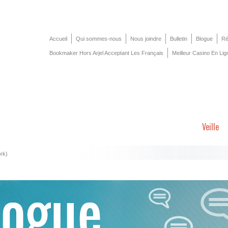
Accueil
Qui sommes-nous
Nous joindre
Bulletin
Blogue
Ré
Bookmaker Hors Arjel Acceptant Les Français
Meilleur Casino En Lig
Veille
ork)