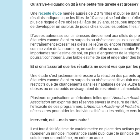
Qu’arrive-t-il quand on dit à une petite fille qu’elle est grosse?
Une
récente étude
menée auprès de 2 379 filles et publiée dans l’
résultats indiquent que les filles de 10 ans qui se font dire qu’el
plus de risque d’être obèses à l’âge de 19 ans, et ce, peu importe
de développer un surplus de poids chez toutes les petites filles,
D’autres auteurs se sont intéressés directement aux effets de pr
étiquetés comme étant en surpoids ou obèses sont plus susceptib
l’entraînement excessif, les diètes, le jeûne ou encore l’utili
comme voler de la nourriture, en cacher et/ou se suralimenter. E
importantes sur l’estime de soi, en plus d’engendrer de la stigmat
pourrait contribuer à une faible estime de soi et engendrer des 
Et si on s’assurait que les résultats ne soient vus que par les
Une étude s’est justement intéressée à la réaction des parents a
étiquetés comme étant en surpoids ou obèses ont dit vouloir modif
restrictifs que de changements dans les habitudes de vie. Autre f
obèses ou en surpoids envisageaient de restreindre l’alimentatio
Plusieurs organisations américaines telles que l’
American Academ
Association
ont exprimé des réserves envers la mesure de l’IMC e
l’efficacité de ces programmes. L’
American Academy of Pediatric
nécessaires pour aider les individus ciblés ou les rediriger vers 
Intervenir, oui….mais sans nuire!
Il est tout à fait légitime de vouloir mettre en place des actions 
rappeler un principe important de santé publique : le principe d
solutionner un problème, en créer un autre.