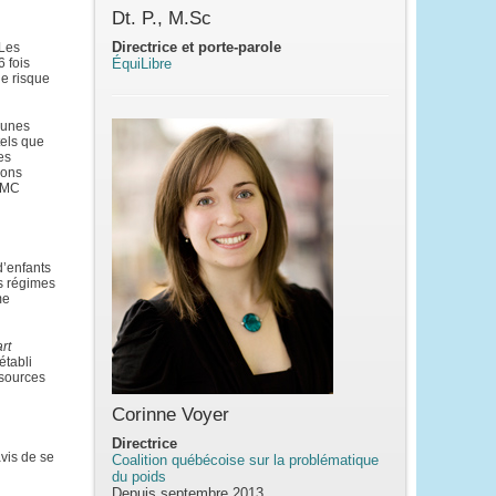
Dt. P., M.Sc
Directrice et porte-parole
 Les
6 fois
ÉquiLibre
le risque
eunes
tels que
es
ions
’IMC
d’enfants
es régimes
me
rt
établi
ssources
Corinne Voyer
Directrice
avis de se
Coalition québécoise sur la problématique
du poids
Depuis septembre 2013,