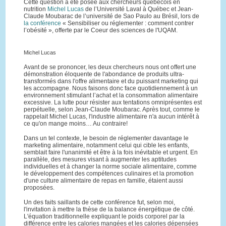
Cette question a été posée aux chercheurs québécois en
nutrition
Michel Lucas
de l’Université Laval à Québec et Jean-
Claude Moubarac de l’université de Sao Paulo au Brésil, lors de
la conférence
« Sensibiliser ou réglementer : comment contrer
l’obésité », offerte par le Coeur des sciences de l'UQAM.
Michel Lucas
Avant de se prononcer, les deux chercheurs nous ont offert une
démonstration éloquente de l'abondance de produits ultra-
transformés dans l'offre alimentaire et du puissant marketing qui
les accompagne. Nous faisons donc face quotidiennement à un
environnement stimulant l’achat et la consommation alimentaire
excessive. La lutte pour résister aux tentations omniprésentes est
perpétuelle, selon Jean-Claude Moubarac. Après tout, comme le
rappelait Michel Lucas, l'industrie alimentaire n'a aucun intérêt à
ce qu'on mange moins… Au contraire!
Dans un tel contexte, le besoin de réglementer davantage le
marketing alimentaire, notamment celui qui cible les enfants,
semblait faire l'unanimité et être à la fois inévitable et urgent. En
parallèle, des mesures visant à augmenter les aptitudes
individuelles et à changer la norme sociale alimentaire, comme
le développement des compétences culinaires et la promotion
d'une culture alimentaire de repas en famille, étaient aussi
proposées.
Un des faits saillants de cette conférence fut, selon moi,
l'invitation à mettre la thèse de la balance énergétique de côté.
L'équation traditionnelle expliquant le poids corporel par la
différence entre les calories mangées et les calories dépensées