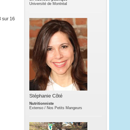
Université de Montréal
 sur 16
Stéphanie Côté
Nutritionniste
Extenso / Nos Petits Mangeurs