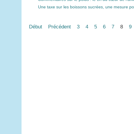
Une taxe sur les boissons sucrées, une mesure po
Début
Précédent
3
4
5
6
7
8
9