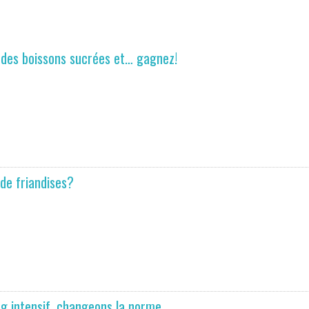
e des boissons sucrées et… gagnez!
de friandises?
g intensif, changeons la norme