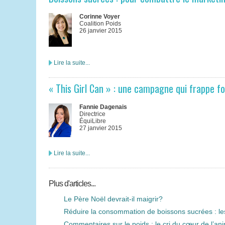
Corinne Voyer
Coalition Poids
26 janvier 2015
Lire la suite...
« This Girl Can » : une campagne qui frappe fo
Fannie Dagenais
Directrice
ÉquiLibre
27 janvier 2015
Lire la suite...
Plus d'articles...
Le Père Noël devrait-il maigrir?
Réduire la consommation de boissons sucrées : les
Commentaires sur le poids : le cri du cœur de l’an