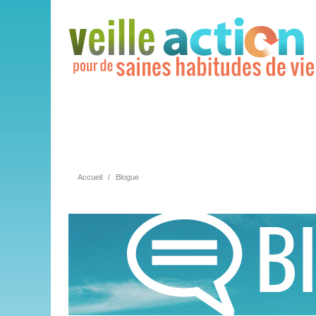
Accueil
/
Blogue