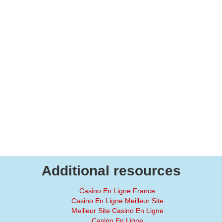
Additional resources
Casino En Ligne France
Casino En Ligne Meilleur Site
Meilleur Site Casino En Ligne
Casino En Ligne