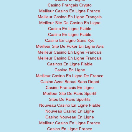
Casino Français Crypto
Meilleur Casino En Ligne France
Meilleur Casino En Ligne Français
Meilleur Site De Casino En Ligne
Casino En Ligne Fiable
Casino En Ligne Fiable
Casino En Ligne Sans Kyc
Meilleur Site De Poker En Ligne Avis
Meilleur Casino En Ligne Francais
Meilleur Casino En Ligne Francais
Casinos En Ligne Fiable
Casino En Ligne
Meilleur Casino En Ligne De France
Casino Avec Bonus Sans Depot
Casino Francais En Ligne
Meilleur Site De Paris Sportif
Sites De Paris Sportifs
Nouveau Casino En Ligne Fiable
Nouveau Casino En Ligne
Casino Nouveau En Ligne
Meilleur Casino En Ligne France
Casino En Ligne France