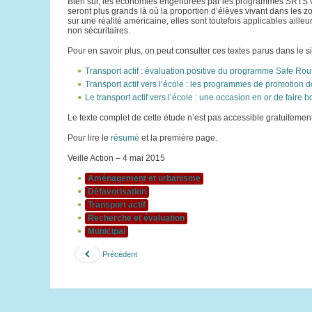
Bien sûr, les économies engendrées par les programmes SRTS vont
seront plus grands là où la proportion d’élèves vivant dans les zo
sur une réalité américaine, elles sont toutefois applicables ailleu
non sécuritaires.
Pour en savoir plus, on peut consulter ces textes parus dans le sit
Transport actif : évaluation positive du programme Safe Rou
Transport actif vers l’école : les programmes de promotion d
Le transport actif vers l’école : une occasion en or de faire 
Le texte complet de cette étude n’est pas accessible gratuitemen
Pour lire le
résumé
et la première page.
Veille Action – 4 mai 2015
Aménagement et urbanisme
Défavorisation
Transport actif
Recherche et évaluation
Municipal
Précédent