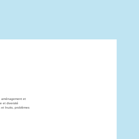
on, aménagement et
 et diversité
 et Inuits, problèmes