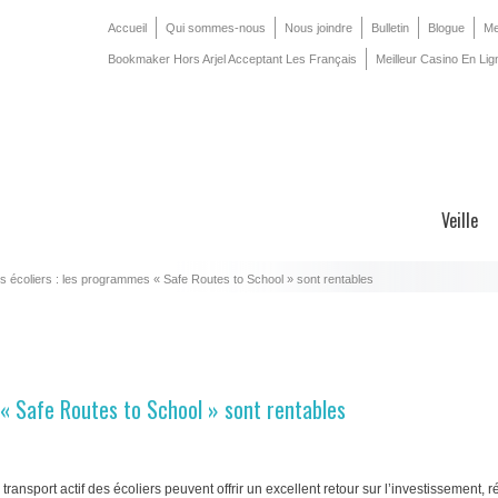
Accueil
Qui sommes-nous
Nous joindre
Bulletin
Blogue
Me
Bookmaker Hors Arjel Acceptant Les Français
Meilleur Casino En Lig
Veille
es écoliers : les programmes « Safe Routes to School » sont rentables
 « Safe Routes to School » sont rentables
ansport actif des écoliers peuvent offrir un excellent retour sur l’investissement, 