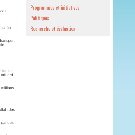
Programmes et initiatives
t en
Politiques
Recherche et évaluation
penchée
transport
ole.
asion ou
milliard
 millions
ltat : des
t par des