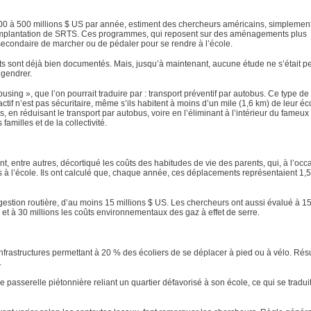
 100 à 500 millions $ US par année, estiment des chercheurs américains, simplemen
 l’implantation de SRTS. Ces programmes, qui reposent sur des aménagements plus
u secondaire de marcher ou de pédaler pour se rendre à l’école.
ts sont déjà bien documentés. Mais, jusqu’à maintenant, aucune étude ne s’était 
gendrer.
ing », que l’on pourrait traduire par : transport préventif par autobus. Ce type de 
ctif n’est pas sécuritaire, même s’ils habitent à moins d’un mile (1,6 km) de leur éc
, en réduisant le transport par autobus, voire en l’éliminant à l’intérieur du fameux
amilles et de la collectivité.
nt, entre autres, décortiqué les coûts des habitudes de vie des parents, qui, à l’occ
 à l’école. Ils ont calculé que, chaque année, ces déplacements représentaient 1,5 
gestion routière, d’au moins 15 millions $ US. Les chercheurs ont aussi évalué à 15
 et à 30 millions les coûts environnementaux des gaz à effet de serre.
nfrastructures permettant à 20 % des écoliers de se déplacer à pied ou à vélo. Résu
.
e passerelle piétonnière reliant un quartier défavorisé à son école, ce qui se tradui