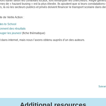
 varier selon les contextes locaux, font remarquer les chercheurs. Règle général
nes de « hazard busing » est la plus élevée. Ils ajoutent que si leurs constatations
rs, là où les secteurs publics et privés doivent financer le transport scolaire dans d
e de Veille Action :
tes to School
onnent des résultats
bouger les jeunes!
(fiche thématique)
t dans internet, mais nous l’avons obtenu auprès d’un des auteurs.
Suivan
Additional resources