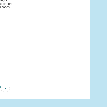
e, ils
 se basent
es zones
t