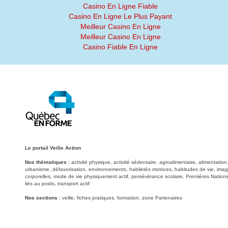
Casino En Ligne Fiable
Casino En Ligne Le Plus Payant
Meilleur Casino En Ligne
Meilleur Casino En Ligne
Casino Fiable En Ligne
Le portail Veille Action
Nos thématiques :
activité physique, activité sédentaire, agroalimentaire, alimentati
urbanisme, défavorisation, environnements, habiletés motrices, habitudes de vie, image
corporelles, mode de vie physiquement actif, persévérance scolaire, Premières Nations
liés au poids, transport actif
Nos sections :
veille, fiches pratiques, formation, zone Partenaires