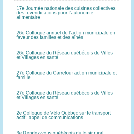
17e Journée nationale des cuisines collectives:
des revendications pour l’autonomie
alimentaire
26e Colloque annuel de l’action municipale en
faveur des familles et des aînés
26e Colloque du Réseau québécois de Villes
et Villages en santé
27e Colloque du Carrefour action municipale et
famille
27e Colloque du Réseau québécois de Villes
et Villages en santé
2e Colloque de Vélo Québec sur le transport
actif : appel de communications
3e Rendez-vous québécois du loisir rural