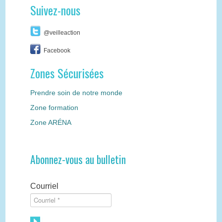
Suivez-nous
@veilleaction
Facebook
Zones Sécurisées
Prendre soin de notre monde
Zone formation
Zone ARÉNA
Abonnez-vous au bulletin
Courriel