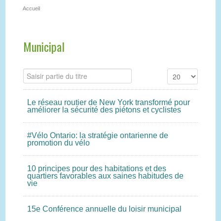
Accueil
Municipal
Le réseau routier de New York transformé pour
améliorer la sécurité des piétons et cyclistes
#Vélo Ontario: la stratégie ontarienne de
promotion du vélo
10 principes pour des habitations et des
quartiers favorables aux saines habitudes de
vie
15e Conférence annuelle du loisir municipal