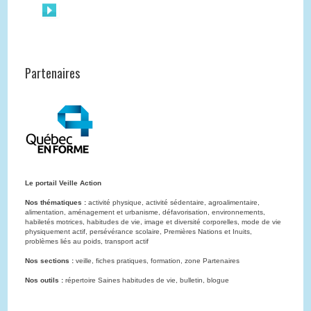
Partenaires
Le portail Veille Action
Nos thématiques :
activité physique, activité sédentaire, agroalimentaire,
alimentation, aménagement et urbanisme, défavorisation, environnements,
habiletés motrices, habitudes de vie, image et diversité corporelles, mode de vie
physiquement actif, persévérance scolaire, Premières Nations et Inuits,
problèmes liés au poids, transport actif
Nos sections :
veille, fiches pratiques, formation, zone Partenaires
Nos outils :
répertoire Saines habitudes de vie, bulletin, blogue