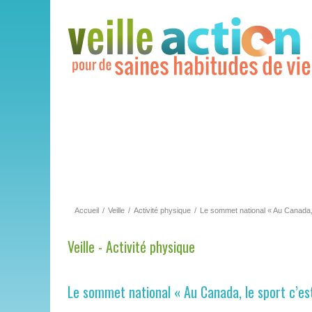
Accueil
/
Veille
/
Activité physique
/
Le sommet national « Au Canada, l
Veille - Activité physique
Le sommet national « Au Canada, le sport c’est