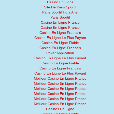
Casino En Ligne
Site De Paris Sportif
Paris Sportif Hors Arjel
Paris Sportif
Casino En Ligne France
Casino En Ligne France
Casino En Ligne Francais
Casino En Ligne Le Plus Payant
Casino En Ligne Fiable
Casino En Ligne Francais
Poker Application
Casino En Ligne Le Plus Payant
Casino En Ligne Fiable
Casino En Ligne Francais
Casino En Ligne Le Plus Payant
Meilleur Casino En Ligne France
Meilleur Casino En Ligne France
Meilleur Casino En Ligne France
Meilleur Casino En Ligne France
Meilleur Casino En Ligne France
Meilleur Casino En Ligne France
Casinos En Ligne