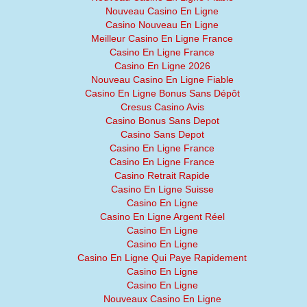
Nouveau Casino En Ligne
Casino Nouveau En Ligne
Meilleur Casino En Ligne France
Casino En Ligne France
Casino En Ligne 2026
Nouveau Casino En Ligne Fiable
Casino En Ligne Bonus Sans Dépôt
Cresus Casino Avis
Casino Bonus Sans Depot
Casino Sans Depot
Casino En Ligne France
Casino En Ligne France
Casino Retrait Rapide
Casino En Ligne Suisse
Casino En Ligne
Casino En Ligne Argent Réel
Casino En Ligne
Casino En Ligne
Casino En Ligne Qui Paye Rapidement
Casino En Ligne
Casino En Ligne
Nouveaux Casino En Ligne