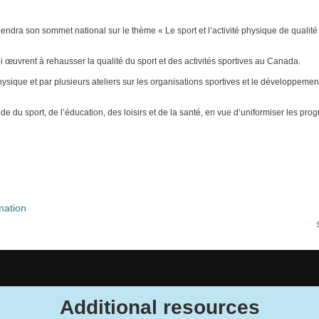
ndra son sommet national sur le thème « Le sport et l’activité physique de qualité
 œuvrent à rehausser la qualité du sport et des activités sportives au Canada.
ysique et par plusieurs ateliers sur les organisations sportives et le développemen
du sport, de l’éducation, des loisirs et de la santé, en vue d’uniformiser les pr
mation
Additional resources