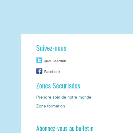
Suivez-nous
@veilleaction
Facebook
Zones Sécurisées
Prendre soin de notre monde
Zone formation
Abonnez-vous au bulletin