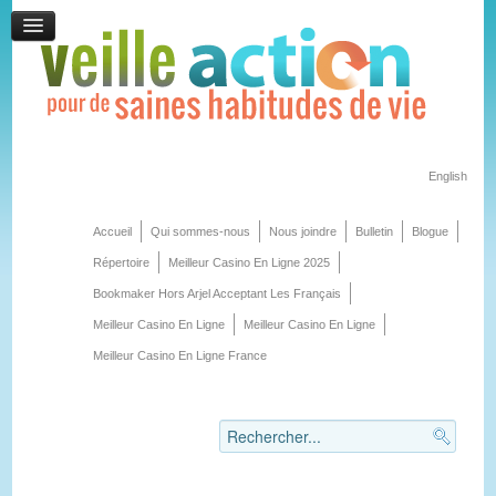
English
Accueil
Qui sommes-nous
Nous joindre
Bulletin
Blogue
Répertoire
Meilleur Casino En Ligne 2025
Bookmaker Hors Arjel Acceptant Les Français
Meilleur Casino En Ligne
Meilleur Casino En Ligne
Meilleur Casino En Ligne France