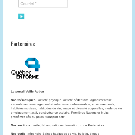
Partenaires
Le portail Veille Action
Nos thématiques :
activité physique, activité sédentaire, agroalimentaire,
alimentation, aménagement et urbanisme, défavorisation, environnements,
habiletés motrices, habitudes de vie, image et diversité corporelles, mode de vie
physiquement actif, persévérance scolaire, Premières Nations et Inuits,
problèmes liés au poids, transport actif
Nos sections :
veille, fiches pratiques, formation, zone Partenaires
Nos outils :
répertoire Saines habitudes de vie, bulletin, blogue