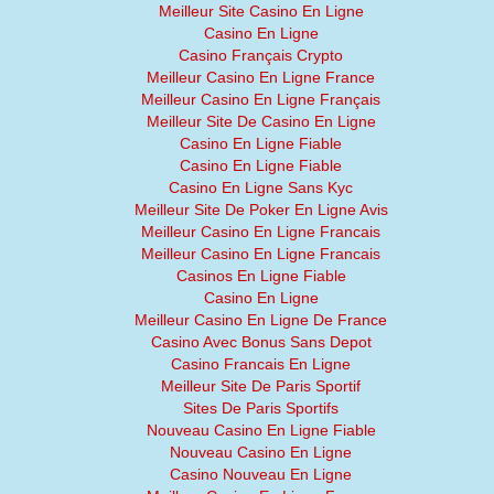
Meilleur Site Casino En Ligne
Casino En Ligne
Casino Français Crypto
Meilleur Casino En Ligne France
Meilleur Casino En Ligne Français
Meilleur Site De Casino En Ligne
Casino En Ligne Fiable
Casino En Ligne Fiable
Casino En Ligne Sans Kyc
Meilleur Site De Poker En Ligne Avis
Meilleur Casino En Ligne Francais
Meilleur Casino En Ligne Francais
Casinos En Ligne Fiable
Casino En Ligne
Meilleur Casino En Ligne De France
Casino Avec Bonus Sans Depot
Casino Francais En Ligne
Meilleur Site De Paris Sportif
Sites De Paris Sportifs
Nouveau Casino En Ligne Fiable
Nouveau Casino En Ligne
Casino Nouveau En Ligne