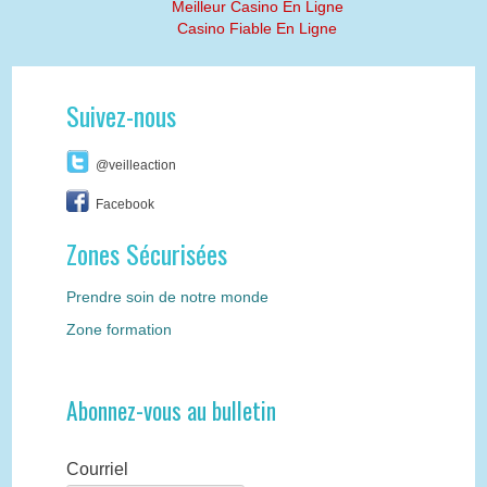
Meilleur Casino En Ligne
Casino Fiable En Ligne
Suivez-nous
@veilleaction
Facebook
Zones Sécurisées
Prendre soin de notre monde
Zone formation
Abonnez-vous au bulletin
Courriel