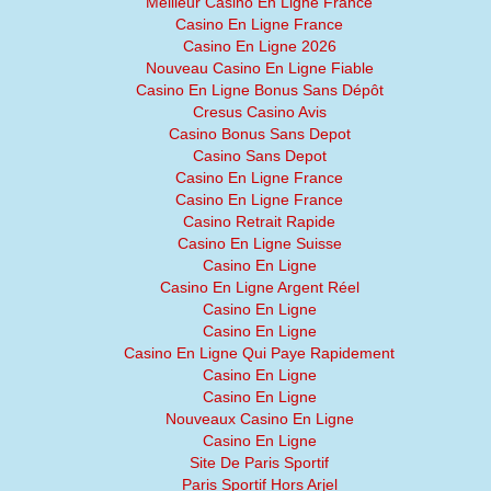
Meilleur Casino En Ligne France
Casino En Ligne France
Casino En Ligne 2026
Nouveau Casino En Ligne Fiable
Casino En Ligne Bonus Sans Dépôt
Cresus Casino Avis
Casino Bonus Sans Depot
Casino Sans Depot
Casino En Ligne France
Casino En Ligne France
Casino Retrait Rapide
Casino En Ligne Suisse
Casino En Ligne
Casino En Ligne Argent Réel
Casino En Ligne
Casino En Ligne
Casino En Ligne Qui Paye Rapidement
Casino En Ligne
Casino En Ligne
Nouveaux Casino En Ligne
Casino En Ligne
Site De Paris Sportif
Paris Sportif Hors Arjel