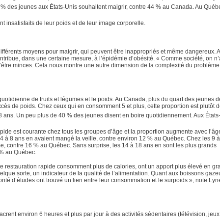
5 % des jeunes aux États-Unis souhaitent maigrir, contre 44 % au Canada. Au Québ
 insatisfaits de leur poids et de leur image corporelle.
ifférents moyens pour maigrir, qui peuvent être inappropriés et même dangereux. Au
ontribue, dans une certaine mesure, à l’épidémie d’obésité. « Comme société, on n
d’être minces. Cela nous montre une autre dimension de la complexité du problème
quotidienne de fruits et légumes et le poids. Au Canada, plus du quart des jeunes d
ès de poids. Chez ceux qui en consomment 5 et plus, cette proportion est plutôt de
8 ans. Un peu plus de 40 % des jeunes disent en boire quotidiennement. Aux États
ide est courante chez tous les groupes d’âge et la proportion augmente avec l’âge
4 à 8 ans en avaient mangé la veille, contre environ 12 % au Québec. Chez les 9 à
ême, contre 16 % au Québec. Sans surprise, les 14 à 18 ans en sont les plus grands
 % au Québec.
e restauration rapide consomment plus de calories, ont un apport plus élevé en gra
elque sorte, un indicateur de la qualité de l’alimentation. Quant aux boissons gaze
ité d’études ont trouvé un lien entre leur consommation et le surpoids », note Lyn
rent environ 6 heures et plus par jour à des activités sédentaires (télévision, jeux