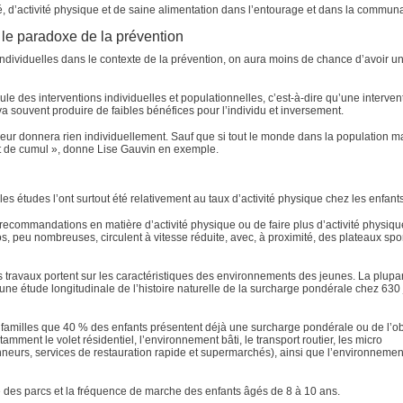
é, d’activité physique et de saine alimentation dans l’entourage et dans la commun
: le paradoxe de la prévention
ndividuelles dans le contexte de la prévention, on aura moins de chance d’avoir un 
le des interventions individuelles et populationnelles, c’est-à-dire qu’une interven
 souvent produire de faibles bénéfices pour l’individu et inversement.
eur donnera rien individuellement. Sauf que si tout le monde dans la population m
ffet de cumul », donne Lise Gauvin en exemple.
es études l’ont surtout été relativement au taux d’activité physique chez les enfants
ecommandations en matière d’activité physique ou de faire plus d’activité physique,
, peu nombreuses, circulent à vitesse réduite, avec, à proximité, des plateaux sport
es travaux portent sur les caractéristiques des environnements des jeunes. La plupa
ne étude longitudinale de l’histoire naturelle de la surcharge pondérale chez 630
0 familles que 40 % des enfants présentent déjà une surcharge pondérale ou de l’ob
tamment le volet résidentiel, l’environnement bâti, le transport routier, les micro
nneurs, services de restauration rapide et supermarchés), ainsi que l’environnemen
imité des parcs et la fréquence de marche des enfants âgés de 8 à 10 ans.