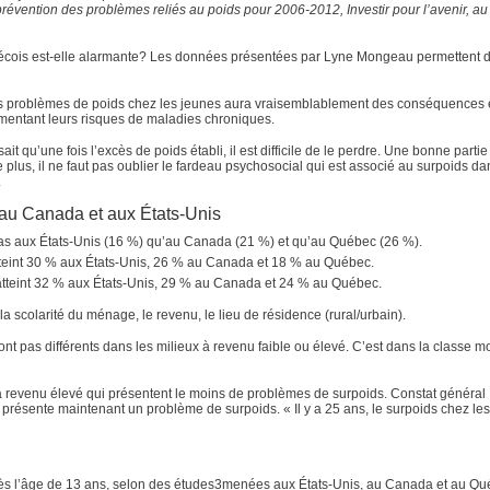
évention des problèmes reliés au poids pour 2006-2012, Investir pour l’avenir, au
bécois est-elle alarmante? Les données présentées par Lyne Mongeau permettent 
des problèmes de poids chez les jeunes aura vraisemblablement des conséquences
gmentant leurs risques de maladies chroniques.
sait qu’une fois l’excès de poids établi, il est difficile de le perdre. Une bonne parti
 plus, il ne faut pas oublier le fardeau psychosocial qui est associé au surpoids d
.
 au Canada et aux États-Unis
 bas aux États-Unis (16 %) qu’au Canada (21 %) et qu’au Québec (26 %).
atteint 30 % aux États-Unis, 26 % au Canada et 18 % au Québec.
t atteint 32 % aux États-Unis, 29 % au Canada et 24 % au Québec.
 scolarité du ménage, le revenu, le lieu de résidence (rural/urbain).
nt pas différents dans les milieux à revenu faible ou élevé. C’est dans la classe 
 à revenu élevé qui présentent le moins de problèmes de surpoids. Constat général 
 présente maintenant un problème de surpoids. « Il y a 25 ans, le surpoids chez les
dès l’âge de 13 ans, selon des études3menées aux États-Unis, au Canada et au Qu