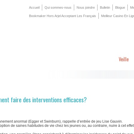
Accueil
Qui sommes-nous
Nous joindre
Bulletin
Blogue
Me
Bookmaker Hors Arjel Acceptant Les Français
Meilleur Casino En Lig
Veille
ent faire des interventions efficaces?
nnement anormal (Egger et Swinburn), rappelle d’entrée de jeu Lise Gauvin.
option de saines habitudes de vie chez les jeunes ou, au contraire, nuire à cet effet