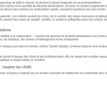
 beaucoup de défis à relever. Ils doivent d’abord respecter les recommandations
ité des menus et la quantité de déchets alimentaires. De plus, ils veulent augmenter l
ence féroce des chaînes de restauration rapide, souvent à quelques pas des écoles.
parents. Les enfants veulent du choix, de la variété, des repas savoureux et attray
veulent des repas de qualité, nutritifs, en portions suffisantes pour leur enfant, ai
lutions
 dédiée à la restauration — fournit une gamme de produits alimentaires aux chefs c
es, les hôpitaux, les centres d’hébergement et les restaurants.
oyer chaque jour dans le monde, estime Carole Sadaka. Unilever dispose d’un résea
le travail d’équipe des chefs et des nutritionnistes, afin de rendre les recettes sav
xplique la responsable en nutrition.
 inspirer les chefs
es scolaires s’appuie sur un soutien culinaire et nutritionnel en conformité avec l