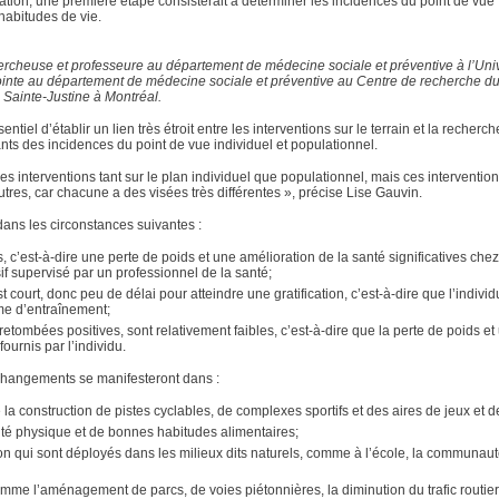
tion, une première étape consisterait à déterminer les incidences du point de vue
habitudes de vie.
rcheuse et professeure au département de médecine sociale et préventive à l’Univ
djointe au département de médecine sociale et préventive au Centre de recherche 
Sainte-Justine à Montréal.
tiel d’établir un lien très étroit entre les interventions sur le terrain et la recherch
nts des incidences du point de vue individuel et populationnel.
t des interventions tant sur le plan individuel que populationnel, mais ces interventio
utres, car chacune a des visées très différentes », précise Lise Gauvin.
 dans les circonstances suivantes :
c’est-à-dire une perte de poids et une amélioration de la santé significatives che
if supervisé par un professionnel de la santé;
ourt, donc peu de délai pour atteindre une gratification, c’est-à-dire que l’individu
me d’entraînement;
 retombées positives, sont relativement faibles, c’est-à-dire que la perte de poids et
ournis par l’individu.
 changements se manifesteront dans :
 la construction de pistes cyclables, de complexes sportifs et des aires de jeux et de
ité physique et de bonnes habitudes alimentaires;
on qui sont déployés dans les milieux dits naturels, comme à l’école, la communauté
mme l’aménagement de parcs, de voies piétonnières, la diminution du trafic routier,