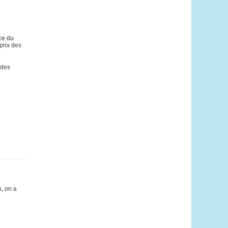
ace du
prix des
 des
, on a