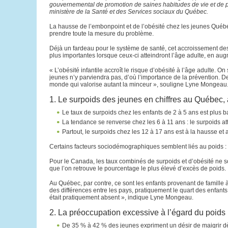
gouvernemental de promotion de saines habitudes de vie et de pr
ministère de la Santé et des Services sociaux du Québec.
La hausse de l’embonpoint et de l’obésité chez les jeunes Qué
prendre toute la mesure du problème.
Déjà un fardeau pour le système de santé, cet accroissement 
plus importantes lorsque ceux-ci atteindront l’âge adulte, en au
« L’obésité infantile accroît le risque d’obésité à l’âge adulte. On 
jeunes n’y parviendra pas, d’où l’importance de la prévention. De
monde qui valorise autant la minceur », souligne Lyne Mongeau
1. Le surpoids des jeunes en chiffres au Québec,
Le taux de surpoids chez les enfants de 2 à 5 ans est plus
La tendance se renverse chez les 6 à 11 ans : le surpoids 
Partout, le surpoids chez les 12 à 17 ans est à la hausse e
Certains facteurs sociodémographiques semblent liés au poids : la
Pour le Canada, les taux combinés de surpoids et d’obésité ne so
que l’on retrouve le pourcentage le plus élevé d’excès de poids.
Au Québec, par contre, ce sont les enfants provenant de famille
des différences entre les pays, pratiquement le quart des enfants
était pratiquement absent », indique Lyne Mongeau.
2. La préoccupation excessive à l’égard du poids
De 35 % à 42 % des jeunes expriment un désir de maigrir 