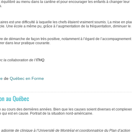
t équilibré au menu dans la cantine et pour encourager les enfants à changer leur
s.
aires est une difficulté à laquelle les chefs étaient vraiment soumis. La mise en pl
e. Une école a même pu, grâce à l’augmentation de la fréquentation, diminuer le 
genre de démarche de façon très positive, notamment à l’égard de l’accompagnement
grer dans leur pratique courante.
c la collaboration de l’
ITHQ
.
re
de
Québec en Forme
tion au Québec
 au cours des dernières années. Bien que les causes soient diverses et complexes
qui est en cause. Portrait de la situation nord-américaine.
jointe de clinique à l’Université de Montréal et coordonnatrice du Plan d’action