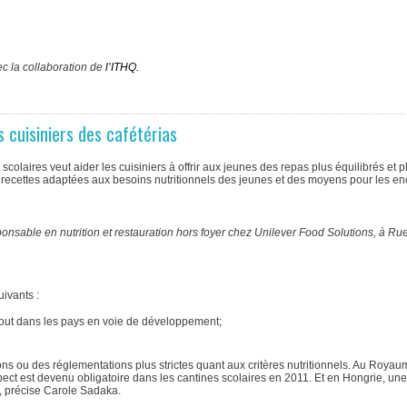
c la collaboration de
l’ITHQ.
s cuisiniers des cafétérias
laires veut aider les cuisiniers à offrir aux jeunes des repas plus équilibrés et p
 recettes adaptées aux besoins nutritionnels des jeunes et des moyens pour les e
able en nutrition et restauration hors foyer chez Unilever Food Solutions, à Rue
uivants :
rtout dans les pays en voie de développement;
ns ou des réglementations plus strictes quant aux critères nutritionnels. Au Royau
pect est devenu obligatoire dans les cantines scolaires en 2011. Et en Hongrie, une
», précise Carole Sadaka.