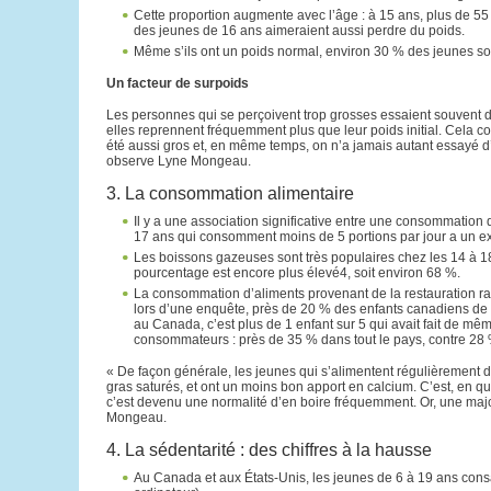
Cette proportion augmente avec l’âge : à 15 ans, plus de 5
des jeunes de 16 ans aimeraient aussi perdre du poids.
Même s’ils ont un poids normal, environ 30 % des jeunes sont
Un facteur de surpoids
Les personnes qui se perçoivent trop grosses essaient souvent d
elles reprennent fréquemment plus que leur poids initial. Cela c
été aussi gros et, en même temps, on n’a jamais autant essayé 
observe Lyne Mongeau.
3. La consommation alimentaire
Il y a une association significative entre une consommation 
17 ans qui consomment moins de 5 portions par jour a un exc
Les boissons gazeuses sont très populaires chez les 14 à 1
pourcentage est encore plus élevé4, soit environ 68 %.
La consommation d’aliments provenant de la restauration rap
lors d’une enquête, près de 20 % des enfants canadiens de 
au Canada, c’est plus de 1 enfant sur 5 qui avait fait de m
consommateurs : près de 35 % dans tout le pays, contre 28
« De façon générale, les jeunes qui s’alimentent régulièrement d
gras saturés, et ont un moins bon apport en calcium. C’est, en qu
c’est devenu une normalité d’en boire fréquemment. Or, une major
Mongeau.
4. La sédentarité : des chiffres à la hausse
Au Canada et aux États-Unis, les jeunes de 6 à 19 ans consac