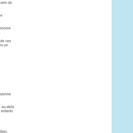
 sein du
de
 encore
e de ces
ans un
moyenne
: au-delà
 enfants
ébec.