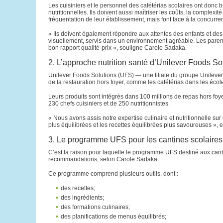
Les cuisiniers et le personnel des cafétérias scolaires ont donc
nutritionnelles. Ils doivent aussi maîtriser les coûts, la complex
fréquentation de leur établissement, mais font face à la concurr
« Ils doivent également répondre aux attentes des enfants et des 
visuellement, servis dans un environnement agréable. Les parents 
bon rapport qualité-prix », souligne Carole Sadaka.
2. L’approche nutrition santé d’Unilever Foods So
Unilever Foods Solutions (UFS) — une filiale du groupe Unilever
de la restauration hors foyer, comme les cafétérias dans les écol
Leurs produits sont intégrés dans 100 millions de repas hors f
230 chefs cuisiniers et de 250 nutritionnistes.
« Nous avons assis notre expertise culinaire et nutritionnelle sur 
plus équilibrées et les recettes équilibrées plus savoureuses », e
3. Le programme UFS pour les cantines scolaires :
C’est la raison pour laquelle le programme UFS destiné aux cantin
recommandations, selon Carole Sadaka.
Ce programme comprend plusieurs outils, dont :
des recettes;
des ingrédients;
des formations culinaires;
des planifications de menus équilibrés;