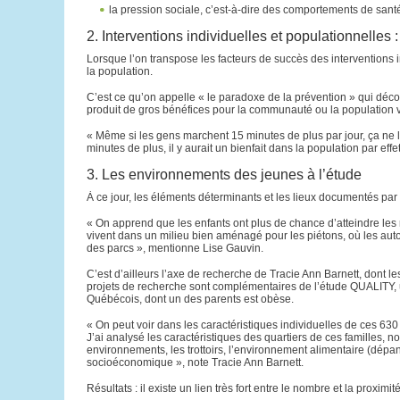
la pression sociale, c’est-à-dire des comportements de sant
2. Interventions individuelles et populationnelles 
Lorsque l’on transpose les facteurs de succès des interventions i
la population.
C’est ce qu’on appelle « le paradoxe de la prévention » qui décou
produit de gros bénéfices pour la communauté ou la population va
« Même si les gens marchent 15 minutes de plus par jour, ça ne l
minutes de plus, il y aurait un bienfait dans la population par e
3. Les environnements des jeunes à l’étude
À ce jour, les éléments déterminants et les lieux documentés par l
« On apprend que les enfants ont plus de chance d’atteindre les r
vivent dans un milieu bien aménagé pour les piétons, où les autos
des parcs », mentionne Lise Gauvin.
C’est d’ailleurs l’axe de recherche de Tracie Ann Barnett, dont l
projets de recherche sont complémentaires de l’étude QUALITY, u
Québécois, dont un des parents est obèse.
« On peut voir dans les caractéristiques individuelles de ces 63
J’ai analysé les caractéristiques des quartiers de ces familles, no
environnements, les trottoirs, l’environnement alimentaire (dépa
socioéconomique », note Tracie Ann Barnett.
Résultats : il existe un lien très fort entre le nombre et la prox