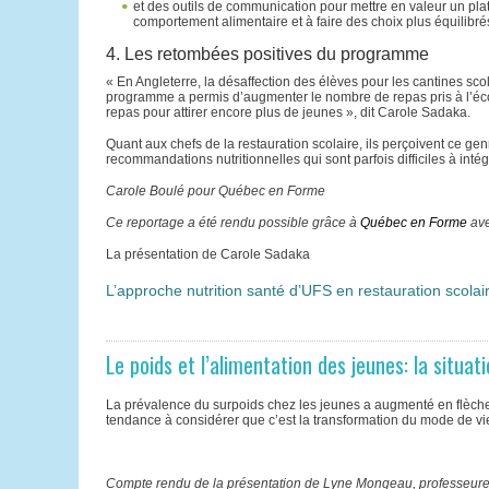
et des outils de communication pour mettre en valeur un pla
comportement alimentaire et à faire des choix plus équilibré
4. Les retombées positives du programme
« En Angleterre, la désaffection des élèves pour les cantines scol
programme a permis d’augmenter le nombre de repas pris à l’écol
repas pour attirer encore plus de jeunes », dit Carole Sadaka.
Quant aux chefs de la restauration scolaire, ils perçoivent ce 
recommandations nutritionnelles qui sont parfois difficiles à inté
Carole Boulé pour Québec en Forme
Ce reportage a été rendu possible grâce à
Québec en Forme
ave
La présentation de Carole Sadaka
L’approche nutrition santé d’UFS en restauration scolai
Le poids et l’alimentation des jeunes: la situa
La prévalence du surpoids chez les jeunes a augmenté en flèche
tendance à considérer que c’est la transformation du mode de vie 
Compte rendu de la présentation de Lyne Mongeau, professeure ad