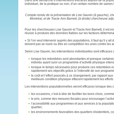
Dans une démarche d’interventions efficaces auprès de la popula
individuel, de la pratique ou non, d’un certain nombre de saines 
Compte-rendu de la présentation de Lise Gauvin (à gauche), che
Montréal, et de Tracie Ann Barnett, (à droite) chercheuse a
Pour les chercheuses Lise Gauvin et Tracie Ann Barnett, il est essen
réussir à produire des données fiables sur les facteurs détermina
« Si l’on veut intervenir auprès des populations, il faut qu’il y ai
doivent pas se nuire ou être en compétition les unes contre les a
Selon Lise Gauvin, les interventions individuelles sont efficaces
lorsque les retombées sont abondantes et presque certaines, 
individu ayant suivi un programme d’activité physique intens
lorsque le temps nécessaire pour produire ces retombées est c
rapidement ses objectifs grâce à l’intensité de son program
le coût et l’effort associés à ce changement, par rapport aux
meilleure condition physique effacent rapidement les efforts f
Les interventions populationnelles seront efficaces lorsque des
les occasions, c’est-à-dire de faciliter les bons choix, comme
le prix, comme des mesures fiscales pour encourager l’activ
l’accessibilité aux programmes et aux services à la populati
quartier;
les environnements favorables des quartiers résidentiels, co