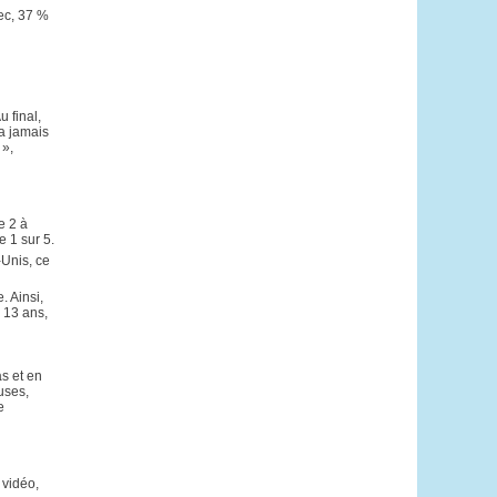
ec, 37 %
 final,
’a jamais
 »,
e 2 à
 1 sur 5.
-Unis, ce
. Ainsi,
 13 ans,
s et en
uses,
e
 vidéo,