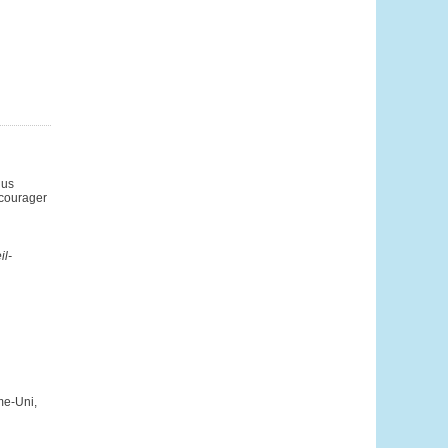
lus
ncourager
il-
me-Uni,