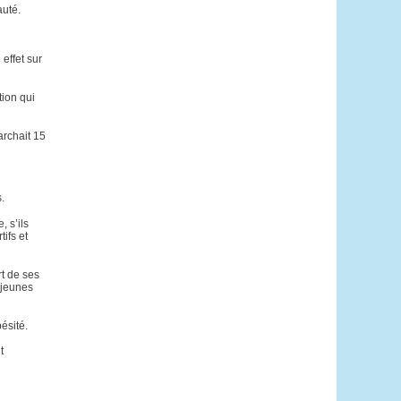
auté.
effet sur
tion qui
archait 15
.
 s’ils
ifs et
rt de ses
 jeunes
ésité.
t