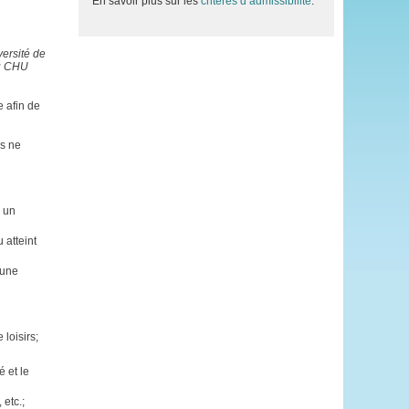
En savoir plus sur les
critères d’admissibilité
.
ersité de
du CHU
e afin de
ns ne
z un
 atteint
 une
 loisirs;
 et le
 etc.;