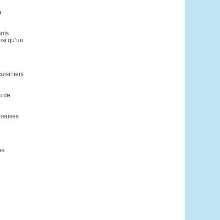
a
ants
nsi qu’un
uisiniers
u de
oureuses
es