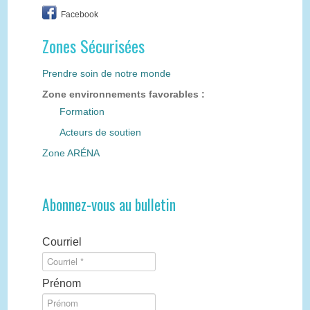
Facebook
Zones Sécurisées
Prendre soin de notre monde
Zone environnements favorables :
Formation
Acteurs de soutien
Zone ARÉNA
Abonnez-vous au bulletin
Courriel
Prénom