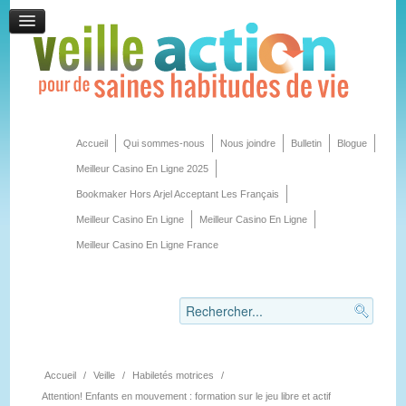
Accueil
Qui sommes-nous
Nous joindre
Bulletin
Blogue
Meilleur Casino En Ligne 2025
Bookmaker Hors Arjel Acceptant Les Français
Meilleur Casino En Ligne
Meilleur Casino En Ligne
Meilleur Casino En Ligne France
Accueil
/
Veille
/
Habiletés motrices
/
Attention! Enfants en mouvement : formation sur le jeu libre et actif