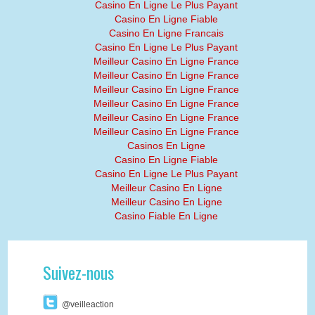
Casino En Ligne Le Plus Payant
Casino En Ligne Fiable
Casino En Ligne Francais
Casino En Ligne Le Plus Payant
Meilleur Casino En Ligne France
Meilleur Casino En Ligne France
Meilleur Casino En Ligne France
Meilleur Casino En Ligne France
Meilleur Casino En Ligne France
Meilleur Casino En Ligne France
Casinos En Ligne
Casino En Ligne Fiable
Casino En Ligne Le Plus Payant
Meilleur Casino En Ligne
Meilleur Casino En Ligne
Casino Fiable En Ligne
Suivez-nous
@veilleaction