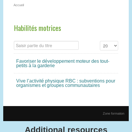
Accueil
Habilités motrices
Favoriser le développement moteur des tout-
petits à la garderie
Vive l’activité physique RBC : subventions pour
organismes et groupes communautaires
Zone formation
Additional resources