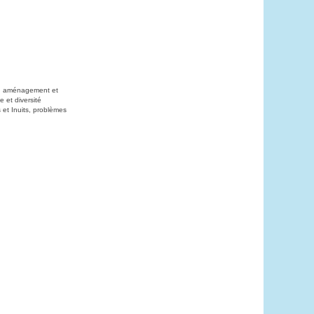
on, aménagement et
 et diversité
 et Inuits, problèmes