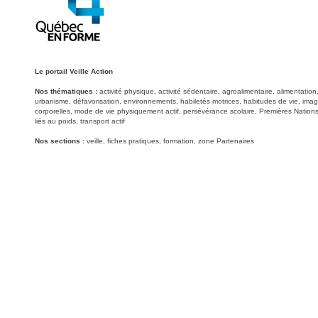
Le portail Veille Action
Nos thématiques :
activité physique, activité sédentaire, agroalimentaire, alimentati
urbanisme, défavorisation, environnements, habiletés motrices, habitudes de vie, image
corporelles, mode de vie physiquement actif, persévérance scolaire, Premières Nations
liés au poids, transport actif
Nos sections :
veille, fiches pratiques, formation, zone Partenaires