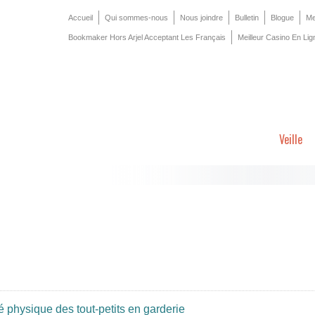
Accueil
Qui sommes-nous
Nous joindre
Bulletin
Blogue
Me
Bookmaker Hors Arjel Acceptant Les Français
Meilleur Casino En Lig
Veille
é physique des tout-petits en garderie