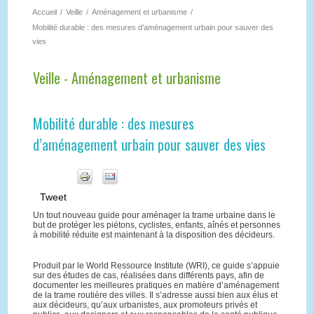
Accueil
/
Veille
/
Aménagement et urbanisme
/
Mobilité durable : des mesures d’aménagement urbain pour sauver des
vies
Veille - Aménagement et urbanisme
Mobilité durable : des mesures
d’aménagement urbain pour sauver des vies
Tweet
Un tout nouveau guide pour aménager la trame urbaine dans le
but de protéger les piétons, cyclistes, enfants, aînés et personnes
à mobilité réduite est maintenant à la disposition des décideurs.
Produit par le World Ressource Institute (WRI), ce guide s’appuie
sur des études de cas, réalisées dans différents pays, afin de
documenter les meilleures pratiques en matière d’aménagement
de la trame routière des villes. Il s’adresse aussi bien aux élus et
aux décideurs, qu’aux urbanistes, aux promoteurs privés et