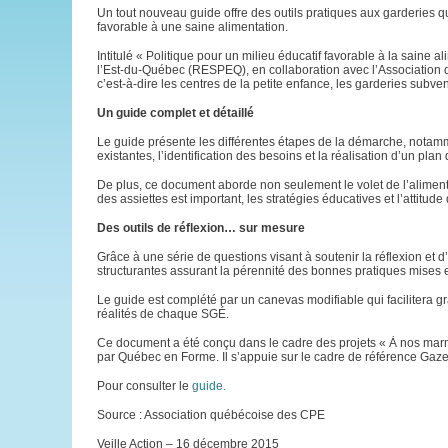
Un tout nouveau guide offre des outils pratiques aux garderies qu
favorable à une saine alimentation.
Intitulé « Politique pour un milieu éducatif favorable à la saine 
l’Est-du-Québec (RESPEQ), en collaboration avec l’Association 
c’est-à-dire les centres de la petite enfance, les garderies subve
Un guide complet et détaillé
Le guide présente les différentes étapes de la démarche, notammen
existantes, l’identification des besoins et la réalisation d’un plan 
De plus, ce document aborde non seulement le volet de l’alimentat
des assiettes est important, les stratégies éducatives et l’attitu
Des outils de réflexion… sur mesure
Grâce à une série de questions visant à soutenir la réflexion et
structurantes assurant la pérennité des bonnes pratiques mises e
Le guide est complété par un canevas modifiable qui facilitera g
réalités de chaque SGÉ.
Ce document a été conçu dans le cadre des projets « À nos marmit
par Québec en Forme. Il s’appuie sur le cadre de référence Gazel
Pour consulter le
guide.
Source : Association québécoise des CPE
Veille Action – 16 décembre 2015