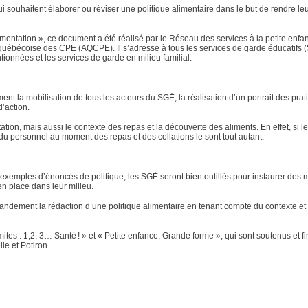
i souhaitent élaborer ou réviser une politique alimentaire dans le but de rendre leu
alimentation », ce document a été réalisé par le Réseau des services à la petite enf
québécoise des CPE (AQCPE). Il s’adresse à tous les services de garde éducatifs 
ntionnées et les services de garde en milieu familial.
t la mobilisation de tous les acteurs du SGÉ, la réalisation d’un portrait des pra
d’action.
ion, mais aussi le contexte des repas et la découverte des aliments. En effet, si l
de du personnel au moment des repas et des collations le sont tout autant.
 d’exemples d’énoncés de politique, les SGÉ seront bien outillés pour instaurer des
n place dans leur milieu.
randement la rédaction d’une politique alimentaire en tenant compte du contexte et
es : 1,2, 3… Santé ! » et « Petite enfance, Grande forme », qui sont soutenus et f
le et Potiron.