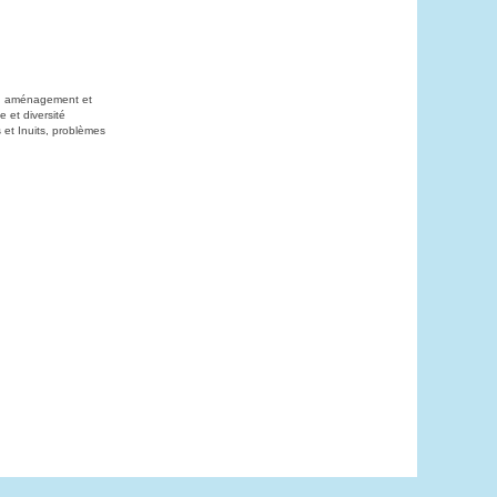
on, aménagement et
 et diversité
 et Inuits, problèmes