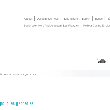
Accueil
Qui sommes-nous
Nous joindre
Bulletin
Blogue
Ré
Bookmaker Hors Arjel Acceptant Les Français
Meilleur Casino En Lig
Veille
ls pratiques pour les garderies
 pour les garderies