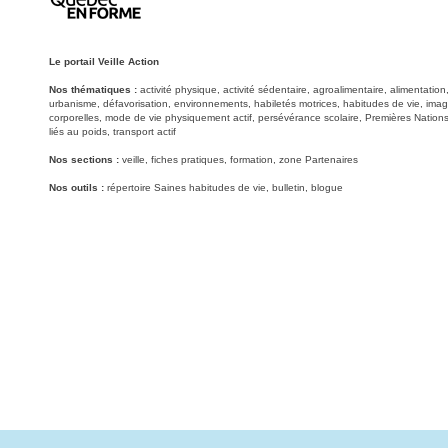
Le portail Veille Action
Nos thématiques :
activité physique, activité sédentaire, agroalimentaire, alimentati
urbanisme, défavorisation, environnements, habiletés motrices, habitudes de vie, image
corporelles, mode de vie physiquement actif, persévérance scolaire, Premières Nations
liés au poids, transport actif
Nos sections :
veille, fiches pratiques, formation, zone Partenaires
Nos outils :
répertoire Saines habitudes de vie, bulletin, blogue