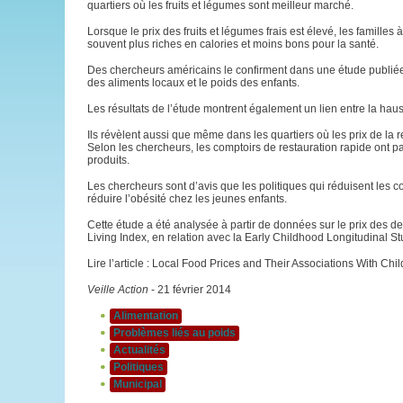
quartiers où les fruits et légumes sont meilleur marché.
Lorsque le prix des fruits et légumes frais est élevé, les famille
souvent plus riches en calories et moins bons pour la santé.
Des chercheurs américains le confirment dans une étude publié
des aliments locaux et le poids des enfants.
Les résultats de l’étude montrent également un lien entre la hau
Ils révèlent aussi que même dans les quartiers où les prix de la 
Selon les chercheurs, les comptoirs de restauration rapide ont pa
produits.
Les chercheurs sont d’avis que les politiques qui réduisent les co
réduire l’obésité chez les jeunes enfants.
Cette étude a été analysée à partir de données sur le prix des
Living Index, en relation avec la Early Childhood Longitudinal St
Lire l’article : Local Food Prices and Their Associations With Ch
Veille Action
- 21 février 2014
Alimentation
Problèmes liés au poids
Actualités
Politiques
Municipal