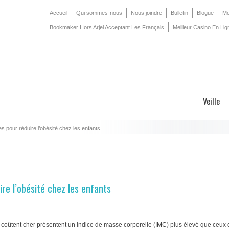
Accueil
Qui sommes-nous
Nous joindre
Bulletin
Blogue
Me
Bookmaker Hors Arjel Acceptant Les Français
Meilleur Casino En Lig
Veille
es pour réduire l’obésité chez les enfants
ire l’obésité chez les enfants
es coûtent cher présentent un indice de masse corporelle (IMC) plus élevé que ceux