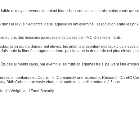
s à faible et moyen revenus orientent leurs choix vers des aliments moins chers qui s
e dans la revue
Pediatrics
, dans laquelle ils ont examiné l’association entre les prix
sse du prix des boissons gazeuses et la baisse de l’IMC chez les enfants.
restauration rapide demeurent élevés, les enfants présentent des taux plus élevés d
rfois toute la liberté d’augmenter leurs prix lorsque la demande est plus élevée pou
ûts des aliments sains, par exemple les fruits et légumes frais, peuvent être effica
 denrées alimentaires du Council for Community and Economic Research (C2ER) Cos
udy-Birth Cohort, une vaste étude nationale de la petite enfance à 5 ans.
ildren’s Weight and Food Security