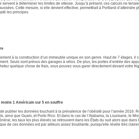
ui servent à déterminer les limites de vitesse. Jusqu’à présent, ces calculs ne tenaie
ssées. Cette mesure, si elle devient effective, permettrait à Portland d’atteindre p
té les principes.
re
ntement à la construction d’un immeuble unique en son genre. Haut de 7 étages, il
ment. Seuls sont prévus des garages à vélos. De plus, les portes d’entrée des ap
chetez quelque chose de frais, vous pouvez vous garer directement devant votre fri
u moins 1 Américain sur 5 en souffre
e publier les données touchant à la prévalence de l’obésité pour l’année 2016. Ré
s, ainsi que Guam, et Porto Rico. Et dans le cas de l’Alabama, la Louisiane, le Mis
énéral, les taux les plus élevés se retrouvent dans les États du sud alors que dans 
ique de ces données est par ailleurs assez troublante, puisqu'elle révèle très clair