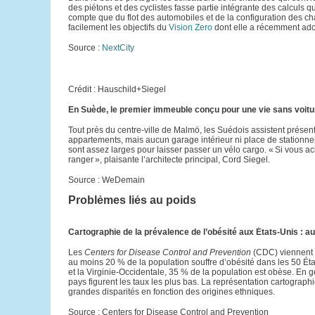
des piétons et des cyclistes fasse partie intégrante des calculs q
compte que du flot des automobiles et de la configuration des chau
facilement les objectifs du
Vision Zero
dont elle a récemment adop
Source :
NextCity
Crédit : Hauschild+Siegel
En Suède, le premier immeuble conçu pour une vie sans voitu
Tout près du centre-ville de Malmö, les Suédois assistent prése
appartements, mais aucun garage intérieur ni place de stationne
sont assez larges pour laisser passer un vélo cargo. « Si vous a
ranger », plaisante l’architecte principal, Cord Siegel.
Source : WeDemain
Problèmes liés au poids
Cartographie de la prévalence de l’obésité aux États-Unis : a
Les
Centers for Disease Control and Prevention
(CDC) viennent d
au moins 20 % de la population souffre d’obésité dans les 50 État
et la Virginie-Occidentale, 35 % de la population est obèse. En g
pays figurent les taux les plus bas. La représentation cartograph
grandes disparités en fonction des origines ethniques.
Source : Centers for Disease Control and Prevention