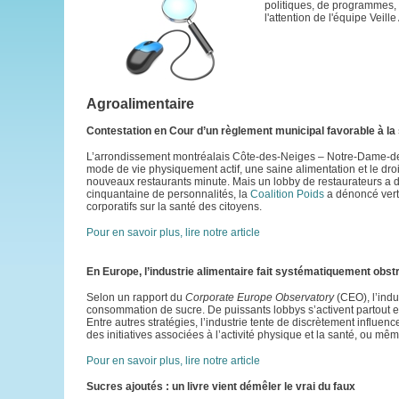
politiques, de programmes, d
l'attention de l'équipe Veil
Agroalimentaire
Contestation en Cour d’un règlement municipal favorable à la 
L’arrondissement montréalais Côte-des-Neiges – Notre-Dame-de-
mode de vie physiquement actif, une saine alimentation et le droi
nouveaux restaurants minute. Mais un lobby de restaurateurs a d
cinquantaine de personnalités, la
Coalition Poids
a dénoncé verte
corporatifs sur la santé des citoyens.
Pour en savoir plus, lire notre article
En Europe, l’industrie alimentaire fait systématiquement obst
Selon un rapport du
Corporate Europe Observatory
(CEO), l’indus
consommation de sucre. De puissants lobbys s’activent partout en 
Entre autres stratégies, l’industrie tente de discrètement influen
des initiatives associées à l’activité physique et la santé, ou m
Pour en savoir plus, lire notre article
Sucres ajoutés : un livre vient démêler le vrai du faux