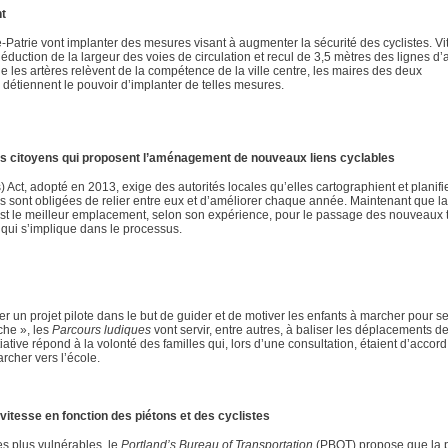
nt
atrie vont implanter des mesures visant à augmenter la sécurité des cyclistes. Vi
éduction de la largeur des voies de circulation et recul de 3,5 mètres des lignes d’
que les artères relèvent de la compétence de la ville centre, les maires des deux
s détiennent le pouvoir d’implanter de telles mesures.
les citoyens qui proposent l’aménagement de nouveaux liens cyclables
ct, adopté en 2013, exige des autorités locales qu’elles cartographient et planifi
les sont obligées de relier entre eux et d’améliorer chaque année. Maintenant que la
est le meilleur emplacement, selon son expérience, pour le passage des nouveaux 
e qui s’implique dans le processus.
ncer un projet pilote dans le but de guider et de motiver les enfants à marcher pour s
che », les
Parcours ludiques
vont servir, entre autres, à baliser les déplacements d
itiative répond à la volonté des familles qui, lors d’une consultation, étaient d’accor
rcher vers l’école.
 vitesse en fonction des piétons et des cyclistes
es plus vulnérables, le
Portland’s Bureau of Transportation
(PBOT) propose que la 