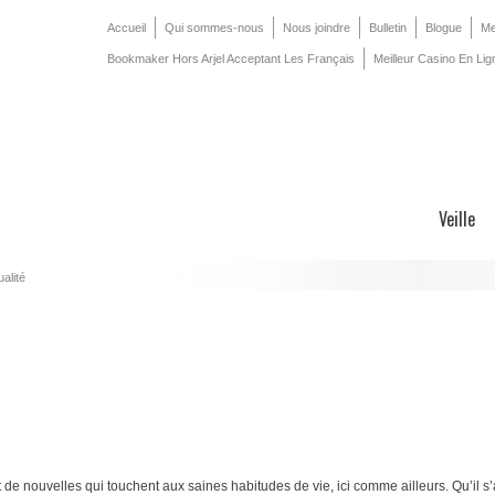
Accueil
Qui sommes-nous
Nous joindre
Bulletin
Blogue
Me
Bookmaker Hors Arjel Acceptant Les Français
Meilleur Casino En Lig
Veille
ualité
 de nouvelles qui touchent aux saines habitudes de vie, ici comme ailleurs. Qu’il s