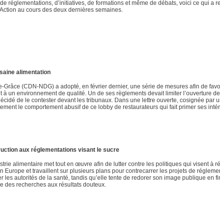
e réglementations, d’initiatives, de formations et même de débats, voici ce qui a r
le Action au cours des deux dernières semaines.
saine alimentation
Grâce (CDN-NDG) a adopté, en février dernier, une série de mesures afin de favo
t à un environnement de qualité. Un de ses règlements devait limiter l’ouverture de
écidé de le contester devant les tribunaux. Dans une lettre ouverte, cosignée par 
ment le comportement abusif de ce lobby de restaurateurs qui fait primer ses intér
ruction aux réglementations visant le sucre
trie alimentaire met tout en œuvre afin de lutter contre les politiques qui visent à r
Europe et travaillent sur plusieurs plans pour contrecarrer les projets de régleme
cer les autorités de la santé, tandis qu’elle tente de redorer son image publique en f
ême des recherches aux résultats douteux.