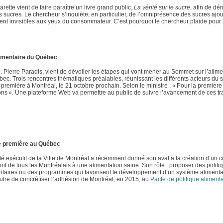
rette vient de faire paraître un livre grand public,
La vérité sur le sucre
, afin de dém
ts sucres. Le chercheur s’inquiète, en particulier, de l’omniprésence des sucres ajo
uvent invisibles aux yeux du consommateur. C’est pourquoi le chercheur plaide pour 
alimentaire du Québec
M. Pierre Paradis, vient de dévoiler les étapes qui vont mener au Sommet sur l’alime
ébec. Trois rencontres thématiques préalables, réunissant les différents acteurs du 
première à Montréal, le 21 octobre prochain. Selon le ministre : « Pour la première f
s ». Une plateforme Web va permettre au public de suivre l’avancement de ces tr
une première au Québec
é exécutif de la Ville de Montréal a récemment donné son aval à la création d’un c
droit de tous les Montréalais à une alimentation saine. Son rôle : proposer des politi
mentaires ou des programmes qui favorisent le développement d’un système alimenta
outre de concrétiser l’adhésion de Montréal, en 2015, au
Pacte de politique alimenta