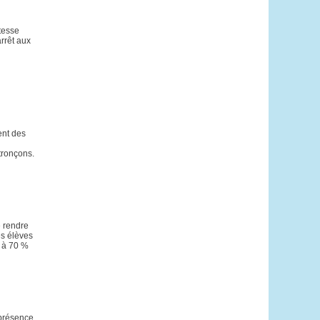
tesse
arrêt aux
ent des
tronçons.
e rendre
es élèves
d à 70 %
présence