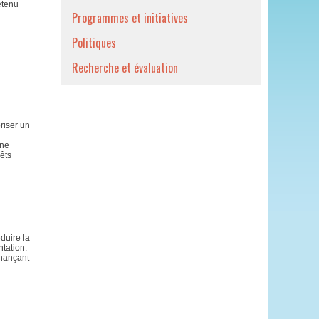
etenu
Programmes et initiatives
Politiques
Recherche et évaluation
riser un
une
êts
éduire la
ntation.
inançant