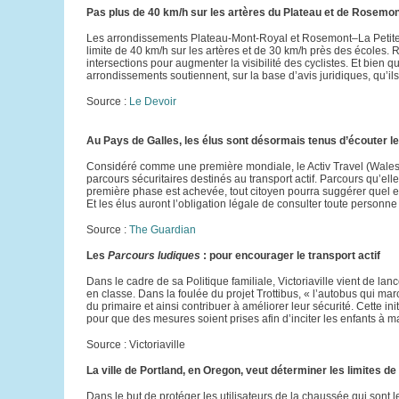
Pas plus de 40 km/h sur les artères du Plateau et de Rosemo
Les arrondissements Plateau-Mont-Royal et Rosemont–La Petite-P
limite de 40 km/h sur les artères et de 30 km/h près des écoles. R
intersections pour augmenter la visibilité des cyclistes. Et bien 
arrondissements soutiennent, sur la base d’avis juridiques, qu’il
Source :
Le Devoir
Au Pays de Galles, les élus sont désormais tenus d’écouter 
Considéré comme une première mondiale, le Activ Travel (Wales) A
parcours sécuritaires destinés au transport actif. Parcours qu’el
première phase est achevée, tout citoyen pourra suggérer quel 
Et les élus auront l’obligation légale de consulter toute personn
Source :
The Guardian
Les
Parcours ludiques
: pour encourager le transport actif
Dans le cadre de sa Politique familiale, Victoriaville vient de la
en classe. Dans la foulée du projet Trottibus, « l’autobus qui mar
du primaire et ainsi contribuer à améliorer leur sécurité. Cette in
pour que des mesures soient prises afin d’inciter les enfants à ma
Source : Victoriaville
La ville de Portland, en Oregon, veut déterminer les limites de
Dans le but de protéger les utilisateurs de la chaussée qui sont l