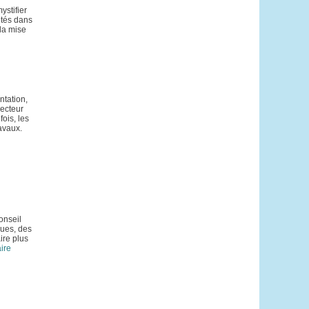
ystifier
utés dans
la mise
ntation,
secteur
ois, les
avaux.
onseil
ques, des
ire plus
ire