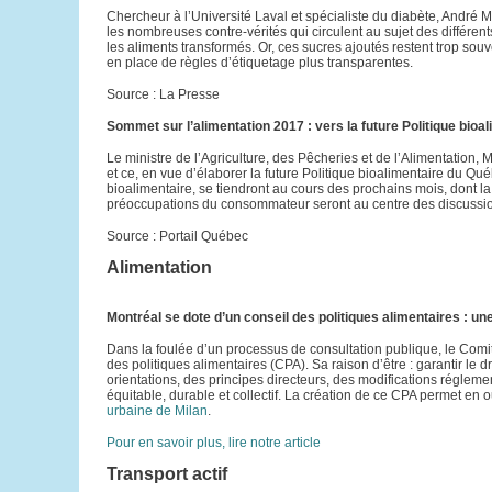
Chercheur à l’Université Laval et spécialiste du diabète, André Ma
les nombreuses contre-vérités qui circulent au sujet des différen
les aliments transformés. Or, ces sucres ajoutés restent trop so
en place de règles d’étiquetage plus transparentes.
Source : La Presse
Sommet sur l’alimentation 2017 : vers la future Politique bio
Le ministre de l’Agriculture, des Pêcheries et de l’Alimentation, 
et ce, en vue d’élaborer la future Politique bioalimentaire du Qu
bioalimentaire, se tiendront au cours des prochains mois, dont la 
préoccupations du consommateur seront au centre des discussion
Source : Portail Québec
Alimentation
Montréal se dote d’un conseil des politiques alimentaires : 
Dans la foulée d’un processus de consultation publique, le Comit
des politiques alimentaires (CPA). Sa raison d’être : garantir le 
orientations, des principes directeurs, des modifications régle
équitable, durable et collectif. La création de ce CPA permet en 
urbaine de Milan
.
Pour en savoir plus, lire notre article
Transport actif