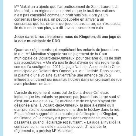
e
M
Makalian a ajouté que l’arrondissement de Saint-Laurent, à
Montréal, a un règlement qui précise que le bruit des voitures
n’est pas considéré comme un bruit nuisible. « S’il y a un
consensus là-dessus, on peut peut-être en arriver à un
consensus que les enfants qui jouent dans la rue, ce n’est pas la
fin du monde non plus, » a dit l’avocat, sourire en coin.
Jouer dans la rue : inspirons-nous de Kingston, dit une juge de
la cour municipale de DDO
Quant aux règlements qui empêchent les enfants de jouer dans
e
la rue, M
Makalian s’appuie sur un jugement de la Cour
municipale de Dollard-des-Ormeaux, pour déclarer qu’ils ne sont
pas acceptables. « On n’a pas le droit d’avoir de tels règlements
comme l’a souligné en 2011, la juge Nathalie Accoun de la Cour
municipale de Dollard-des-Ormeaux », a-t-il insisté. Dans ce cas,
la plainte d’une voisine avait entraîné une amende de 75 $
infligée à un parent qui jouait au hockey dans un croissant de rue
avec plusieurs enfants.
L’article du règlement municipal de Dollard-des-Ormeaux
indique que les enfants ne peuvent pas jouer dans la rue sauf si
c’est une « rue de jeu ». Or, aucune rue de ce type n’ayant été
désignée ainsi à Dollard-des-Ormeaux, la juge a estimé qu’il
était prohibitif et discriminatoire d’interdire le hockey dans la rue.
Elle a même suggéré que la municipalité s’inspire de Kingston,
en Ontario, où le hockey est permis dans certaines rues peu
passantes, quand l’éclairage est suffisant. « La juge a invalidé la
contravention, mais elle n’a pas le pouvoir d’invalider le
e
règlement », a précisé M
Malakian.