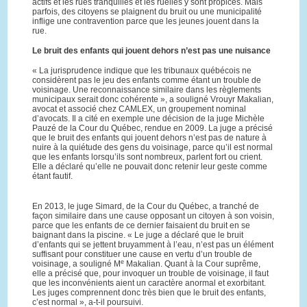
actifs et les rues tranquilles et les ruelles y sont propices. Mais
parfois, des citoyens se plaignent du bruit ou une municipalité
inflige une contravention parce que les jeunes jouent dans la
rue.
Le bruit des enfants qui jouent dehors n’est pas une nuisance
« La jurisprudence indique que les tribunaux québécois ne
considèrent pas le jeu des enfants comme étant un trouble de
voisinage. Une reconnaissance similaire dans les règlements
municipaux serait donc cohérente », a souligné Vrouyr Makalian,
avocat et associé chez CAMLEX, un groupement nominal
d’avocats. Il a cité en exemple une décision de la juge Michèle
Pauzé de la Cour du Québec, rendue en 2009. La juge a précisé
que le bruit des enfants qui jouent dehors n’est pas de nature à
nuire à la quiétude des gens du voisinage, parce qu’il est normal
que les enfants lorsqu’ils sont nombreux, parlent fort ou crient.
Elle a déclaré qu’elle ne pouvait donc retenir leur geste comme
étant fautif.
En 2013, le juge Simard, de la Cour du Québec, a tranché de
façon similaire dans une cause opposant un citoyen à son voisin,
parce que les enfants de ce dernier faisaient du bruit en se
baignant dans la piscine. « Le juge a déclaré que le bruit
d’enfants qui se jettent bruyamment à l’eau, n’est pas un élément
suffisant pour constituer une cause en vertu d’un trouble de
e
voisinage, a souligné M
Makalian. Quant à la Cour suprême,
elle a précisé que, pour invoquer un trouble de voisinage, il faut
que les inconvénients aient un caractère anormal et exorbitant.
Les juges comprennent donc très bien que le bruit des enfants,
c’est normal », a-t-il poursuivi.