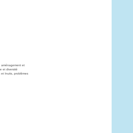
on, aménagement et
 et diversité
 et Inuits, problèmes