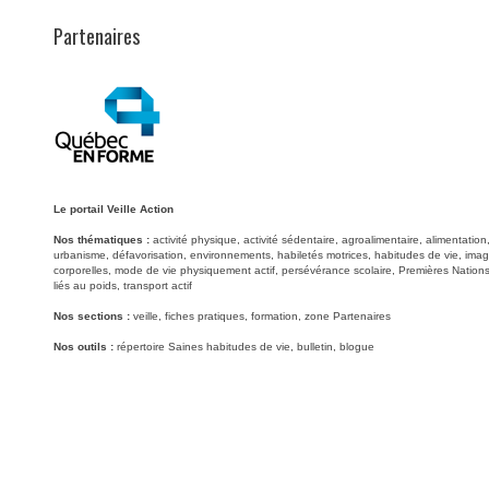
Partenaires
Le portail Veille Action
Nos thématiques :
activité physique, activité sédentaire, agroalimentaire, alimentati
urbanisme, défavorisation, environnements, habiletés motrices, habitudes de vie, image
corporelles, mode de vie physiquement actif, persévérance scolaire, Premières Nations
liés au poids, transport actif
Nos sections :
veille, fiches pratiques, formation, zone Partenaires
Nos outils :
répertoire Saines habitudes de vie, bulletin, blogue