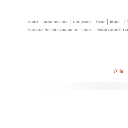
Accueil
Qui sommes-nous
Nous joindre
Bulletin
Blogue
Ré
Bookmaker Hors Arjel Acceptant Les Français
Meilleur Casino En Lig
Veille