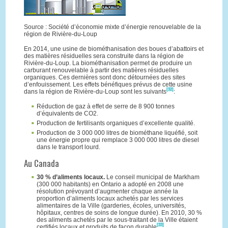
Source : Société d’économie mixte d’énergie renouvelable de la
région de Rivière-du-Loup
En 2014, une usine de biométhanisation des boues d’abattoirs et
des matières résiduelles sera construite dans la région de
Rivière-du-Loup. La biométhanisation permet de produire un
carburant renouvelable à partir des matières résiduelles
organiques. Ces dernières sont donc détournées des sites
d’enfouissement. Les effets bénéfiques prévus de cette usine
[32]
dans la région de Rivière-du-Loup sont les suivants
:
Réduction de gaz à effet de serre de 8 900 tonnes
d’équivalents de CO2.
Production de fertilisants organiques d’excellente qualité.
Production de 3 000 000 litres de biométhane liquéfié, soit
une énergie propre qui remplace 3 000 000 litres de diesel
dans le transport lourd.
Au Canada
30 % d’aliments locaux.
Le conseil municipal de Markham
(300 000 habitants) en Ontario a adopté en 2008 une
résolution prévoyant d’augmenter chaque année la
proportion d’aliments locaux achetés par les services
alimentaires de la Ville (garderies, écoles, universités,
hôpitaux, centres de soins de longue durée). En 2010, 30 %
des aliments achetés par le sous-traitant de la Ville étaient
[33]
certifiés locaux et produits de façon durable
.