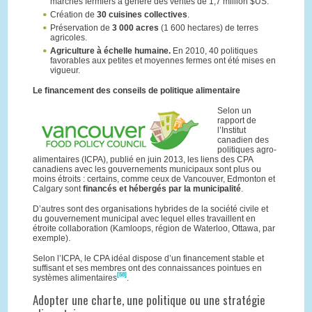
marchés fermiers a généré des ventes de 1,7 million $US.
Création de
30 cuisines collectives
.
Préservation de
3 000 acres
(1 600 hectares) de terres
agricoles.
Agriculture à échelle humaine.
En 2010, 40 politiques
favorables aux petites et moyennes fermes ont été mises en
vigueur.
Le financement des conseils de politique alimentaire
Selon un
rapport de
l’Institut
canadien des
politiques agro-
alimentaires (ICPA), publié en juin 2013, les liens des CPA
canadiens avec les gouvernements municipaux sont plus ou
moins étroits : certains, comme ceux de Vancouver, Edmonton et
Calgary sont
financés et hébergés par la municipalité
.
D’autres sont des organisations hybrides de la société civile et
du gouvernement municipal avec lequel elles travaillent en
étroite collaboration (Kamloops, région de Waterloo, Ottawa, par
exemple).
Selon l’ICPA, le CPA idéal dispose d’un financement stable et
suffisant et ses membres ont des connaissances pointues en
[58]
systèmes alimentaires
.
Adopter une charte, une politique ou une stratégie