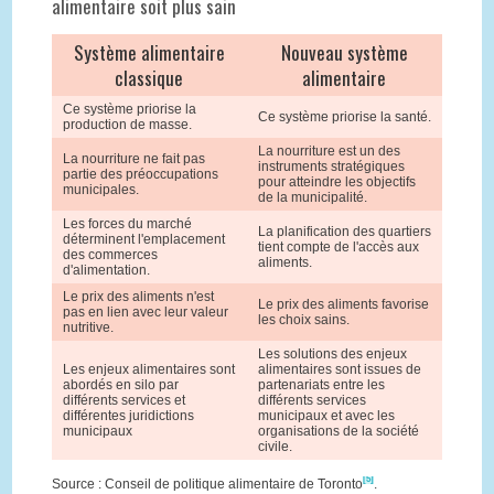
alimentaire soit plus sain
Système alimentaire
Nouveau système
classique
alimentaire
Ce système priorise la
Ce système priorise la santé.
production de masse.
La nourriture est un des
La nourriture ne fait pas
instruments stratégiques
partie des préoccupations
pour atteindre les objectifs
municipales.
de la municipalité.
Les forces du marché
La planification des quartiers
déterminent l'emplacement
tient compte de l'accès aux
des commerces
aliments.
d'alimentation.
Le prix des aliments n'est
Le prix des aliments favorise
pas en lien avec leur valeur
les choix sains.
nutritive.
Les solutions des enjeux
Les enjeux alimentaires sont
alimentaires sont issues de
abordés en silo par
partenariats entre les
différents services et
différents services
différentes juridictions
municipaux et avec les
municipaux
organisations de la société
civile.
[5]
Source : Conseil de politique alimentaire de Toronto
.