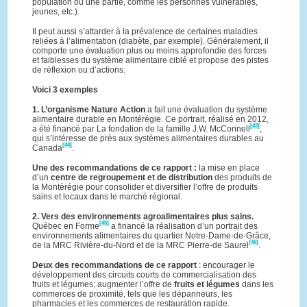
population ou une partie, comme les personnes vulnérables,
jeunes, etc.).
Il peut aussi s’attarder à la prévalence de certaines maladies
reliées à l’alimentation (diabète, par exemple). Généralement, il
comporte une évaluation plus ou moins approfondie des forces
et faiblesses du système alimentaire ciblé et propose des pistes
de réflexion ou d’actions.
Voici 3 exemples
1. L’organisme Nature Action
a fait une évaluation du système
alimentaire durable en Montérégie. Ce portrait, réalisé en 2012,
[43]
a été financé par La fondation de la famille J.W. McConnell
,
qui s’intéresse de près aux systèmes alimentaires durables au
[44]
Canada
.
Une des recommandations de ce rapport :
la mise en place
d’un
centre de regroupement et de distribution
des produits de
la Montérégie pour consolider et diversifier l’offre de produits
sains et locaux dans le marché régional.
2. Vers des environnements agroalimentaires plus sains.
[45]
Québec en Forme
a financé la réalisation d’un portrait des
environnements alimentaires du quartier Notre-Dame-de-Grâce,
[46]
de la MRC Rivière-du-Nord et de la MRC Pierre-de Saurel
.
Deux des recommandations de ce rapport
: encourager le
développement des circuits courts de commercialisation des
fruits et légumes; augmenter l’offre de
fruits et légumes
dans les
commerces de proximité, tels que les dépanneurs, les
pharmacies et les commerces de restauration rapide.