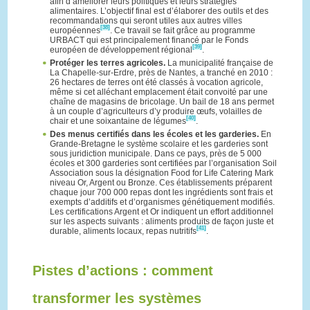
afin d’améliorer leurs politiques et leurs stratégies
alimentaires. L’objectif final est d’élaborer des outils et des
recommandations qui seront utiles aux autres villes
[38]
européennes
. Ce travail se fait grâce au programme
URBACT qui est principalement financé par le Fonds
[39]
européen de développement régional
.
Protéger les terres agricoles.
La municipalité française de
La Chapelle-sur-Erdre, près de Nantes, a tranché en 2010 :
26 hectares de terres ont été classés à vocation agricole,
même si cet alléchant emplacement était convoité par une
chaîne de magasins de bricolage. Un bail de 18 ans permet
à un couple d’agriculteurs d’y produire œufs, volailles de
[40]
chair et une soixantaine de légumes
.
Des menus certifiés dans les écoles et les garderies.
En
Grande-Bretagne le système scolaire et les garderies sont
sous juridiction municipale. Dans ce pays, près de 5 000
écoles et 300 garderies sont certifiées par l’organisation Soil
Association sous la désignation Food for Life Catering Mark
niveau Or, Argent ou Bronze. Ces établissements préparent
chaque jour 700 000 repas dont les ingrédients sont frais et
exempts d’additifs et d’organismes génétiquement modifiés.
Les certifications Argent et Or indiquent un effort additionnel
sur les aspects suivants : aliments produits de façon juste et
[41]
durable, aliments locaux, repas nutritifs
.
Pistes d’actions : comment
transformer les systèmes