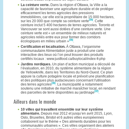
La ceinture verte.
Dans la région d’Ottawa, la Ville a la
capacité de favoriser une agriculture durable et de protéger
efficacement les terres agricoles des pressions
immobilières, car elle est la propriétaire de 15 000 hectares,
[34]
sur les 20 000 que compte sa ceinture verte
. Cette
ceinture inclut 5 400 hectares de terres agricoles. Toronto et
Vancouver se sont aussi dotées d’une ceinture verte. Une
ceinture verte est « un ensemble de milieux naturels et
agricoles reliés entre eux pour former des corridors
[35]
écologiques en milieu urbain »
.
Certification et localisation.
À Ottawa, l’organisme
communautaire Alimentation juste a produit une carte
interactive des lieux où l’on peut trouver des produits
certifiés locaux : www.justfood.ca/buylocal/index-fr.php
Jardins nordiques.
Un plan d’action municipal a découlé de
l’évaluation, en 2010, du système alimentaire de la région
de Yellowknife, dans les Territoires du Nord-Ouest. Ce plan
appuie la culture potagère locale et prévoit une planification
et des politiques plus audacieuses concernant l'utilisation
[36]
des terres agricoles
. La municipalité a notamment
soutenu une initiative de marché maraîcher local, en rendant
[37]
des parcelles de terre disponibles au jardinage
.
Ailleurs dans le monde
10 villes qui travaillent ensemble sur leur système
alimentaire.
Depuis mai 2012 et jusqu’en avril 2015, Lyon,
Oslo, Bruxelles, Bristol et 6 autres villes européennes
collaborent sur le thème « Des aliments durables pour les
communautés urbaines ». Ces villes organisent des ateliers