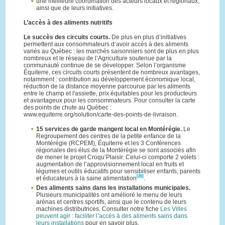
une meilleure coordination des acteurs locaux et régionaux,
ainsi que de leurs initiatives.
L’accès à des aliments nutritifs
Le succès des circuits courts.
De plus en plus d’initiatives
permettent aux consommateurs d’avoir accès à des aliments
variés au Québec : les marchés saisonniers sont de plus en plus
nombreux et le réseau de l’Agriculture soutenue par la
communauté continue de se développer. Selon l’organisme
Équiterre, ces circuits courts présentent de nombreux avantages,
notamment : contribution au développement économique local,
réduction de la distance moyenne parcourue par les aliments
entre le champ et l'assiette, prix équitables pour les producteurs
et avantageux pour les consommateurs. Pour consulter la carte
des points de chute au Québec :
www.equiterre.org/solution/carte-des-points-de-livraison.
15 services de garde mangent local en Montérégie.
Le
Regroupement des centres de la petite enfance de la
Montérégie (RCPEM), Équiterre et les 3 Conférences
régionales des élus de la Montérégie se sont associés afin
de mener le projet Croqu’Plaisir. Celui-ci comporte 2 volets :
augmentation de l’approvisionnement local en fruits et
légumes et outils éducatifs pour sensibiliser enfants, parents
[26]
et éducateurs à la saine alimentation
.
Des aliments sains dans les installations municipales.
Plusieurs municipalités ont amélioré le menu de leurs
arénas et centres sportifs, ainsi que le contenu de leurs
machines distributrices. Consulter notre fiche
Les Villes
peuvent agir : faciliter l’accès à des aliments sains dans
leurs installations
pour en savoir plus.