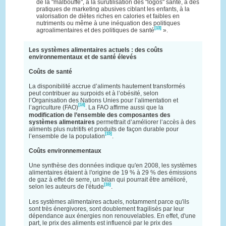
de la "malbouffe", à la surutilisation des "logos" santé, à des
pratiques de marketing abusives ciblant les enfants, à la
valorisation de diètes riches en calories et faibles en
nutriments ou même à une inéquation des politiques
[13]
agroalimentaires et des politiques de santé
».
Les systèmes alimentaires actuels : des coûts
environnementaux et de santé élevés
Coûts de santé
La disponibilité accrue d’aliments hautement transformés
peut contribuer au surpoids et à l’obésité, selon
l’Organisation des Nations Unies pour l’alimentation et
[14]
l’agriculture (FAO)
. La FAO affirme aussi que la
modification de l’ensemble des composantes des
systèmes alimentaires
permettrait d’améliorer l’accès à des
aliments plus nutritifs et produits de façon durable pour
[15]
l’ensemble de la population
.
Coûts environnementaux
Une synthèse des données indique qu'en 2008, les systèmes
alimentaires étaient à l'origine de 19 % à 29 % des émissions
de gaz à effet de serre, un bilan qui pourrait être amélioré,
[16]
selon les auteurs de l'étude
.
Les systèmes alimentaires actuels, notamment parce qu'ils
sont très énergivores, sont doublement fragilisés par leur
dépendance aux énergies non renouvelables. En effet, d'une
part, le prix des aliments est influencé par le prix des