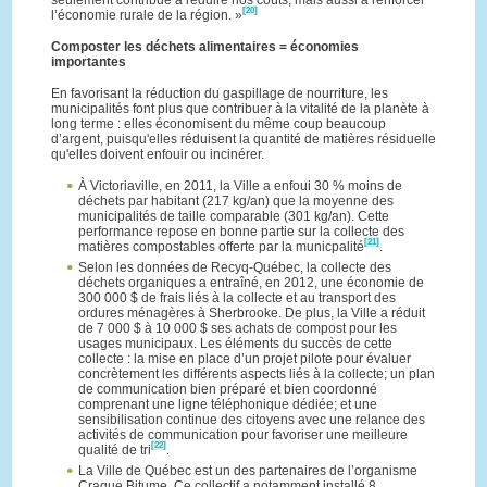
seulement contribué à réduire nos coûts, mais aussi à renforcer
[20]
l’économie rurale de la région. »
Composter les déchets alimentaires = économies
importantes
En favorisant la réduction du gaspillage de nourriture, les
municipalités font plus que contribuer à la vitalité de la planète à
long terme : elles économisent du même coup beaucoup
d’argent, puisqu'elles réduisent la quantité de matières résiduelle
qu'elles doivent enfouir ou incinérer.
À Victoriaville, en 2011, la Ville a enfoui 30 % moins de
déchets par habitant (217 kg/an) que la moyenne des
municipalités de taille comparable (301 kg/an). Cette
performance repose en bonne partie sur la collecte des
[21]
matières compostables offerte par la municpalité
.
Selon les données de Recyq-Québec, la collecte des
déchets organiques a entraîné, en 2012, une économie de
300 000 $ de frais liés à la collecte et au transport des
ordures ménagères à Sherbrooke. De plus, la Ville a réduit
de 7 000 $ à 10 000 $ ses achats de compost pour les
usages municipaux. Les éléments du succès de cette
collecte : la mise en place d’un projet pilote pour évaluer
concrètement les différents aspects liés à la collecte; un plan
de communication bien préparé et bien coordonné
comprenant une ligne téléphonique dédiée; et une
sensibilisation continue des citoyens avec une relance des
activités de communication pour favoriser une meilleure
[22]
qualité de tri
.
La Ville de Québec est un des partenaires de l’organisme
Craque Bitume. Ce collectif a notamment installé 8