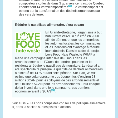
composteurs collectifs dans 3 quartiers centraux de Québec
[23]
et entretient 14 vermicompostières
. Le vermicompost est
obtenu par la transformation des déchets organiques par
des vers de terre.
Réduire le gaspillage alimentaire, c'est payant
En Grande-Bretagne, l’organisme à but
non lucratif WRAP a été créé en 2000
afin de démontrer que les entreprises,
les autorités locales, les communautés
et les individus ont avantage à réduire
leurs déchets. Dans le cadre du projet
Love Food Hate Waste, le WRAP a
mené une campagne intensive de 6 mois dans les
arrondissements de l’Ouest de Londres pour inciter les
résidents à réduire le gaspillage de nourriture. Le résultat a
été spectaculaire puisque la quantité de déchets alimentaires
a diminué de 14 % durant cette période. Sur 1 an, WRAP
estime que cela représente des économies d’environ 23
millions $CAN pour les citoyens de ces arrondissements et
de 2 millions $CAN pour les arrondissements. Pour chaque
dollar investi dans une telle campagne, ces derniers
[24]
économiseraient 8 $CAN
.
Voir aussi « Les bons coups des conseils de politique alimentaire
», dans la section sur les pistes d’actions.