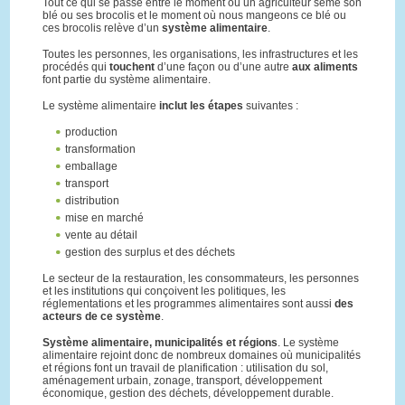
Tout ce qui se passe entre le moment où un agriculteur sème son
blé ou ses brocolis et le moment où nous mangeons ce blé ou
ces brocolis relève d’un
système alimentaire
.
Toutes les personnes, les organisations, les infrastructures et les
procédés qui
touchent
d’une façon ou d’une autre
aux aliments
font partie du système alimentaire.
Le système alimentaire
inclut les étapes
suivantes :
production
transformation
emballage
transport
distribution
mise en marché
vente au détail
gestion des surplus et des déchets
Le secteur de la restauration, les consommateurs, les personnes
et les institutions qui conçoivent les politiques, les
réglementations et les programmes alimentaires sont aussi
des
acteurs de ce système
.
Système alimentaire, municipalités et régions
. Le système
alimentaire rejoint donc de nombreux domaines où municipalités
et régions font un travail de planification : utilisation du sol,
aménagement urbain, zonage, transport, développement
économique, gestion des déchets, développement durable.