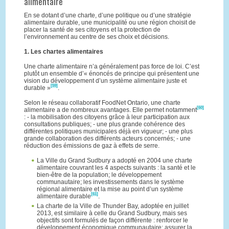
alimentaire
En se dotant d’une charte, d’une politique ou d’une stratégie
alimentaire durable, une municipalité ou une région choisit de
placer la santé de ses citoyens et la protection de
l’environnement au centre de ses choix et décisions.
1. Les chartes alimentaires
Une charte alimentaire n’a généralement pas force de loi. C’est
plutôt un ensemble d’« énoncés de principe qui présentent une
vision du développement d’un système alimentaire juste et
[59]
durable »
.
Selon le réseau collaboratif FoodNet Ontario, une charte
[60]
alimentaire a de nombreux avantages. Elle permet notamment
: - la mobilisation des citoyens grâce à leur participation aux
consultations publiques; - une plus grande cohérence des
différentes politiques municipales déjà en vigueur; - une plus
grande collaboration des différents acteurs concernés; - une
réduction des émissions de gaz à effets de serre.
La Ville du Grand Sudbury a adopté en 2004 une charte
alimentaire couvrant les 4 aspects suivants : la santé et le
bien-être de la population; le développement
communautaire; les investissements dans le système
régional alimentaire et la mise au point d’un système
[61]
alimentaire durable
.
La charte de la Ville de Thunder Bay, adoptée en juillet
2013, est similaire à celle du Grand Sudbury, mais ses
objectifs sont formulés de façon différente : renforcer le
développement économique communautaire; assurer la