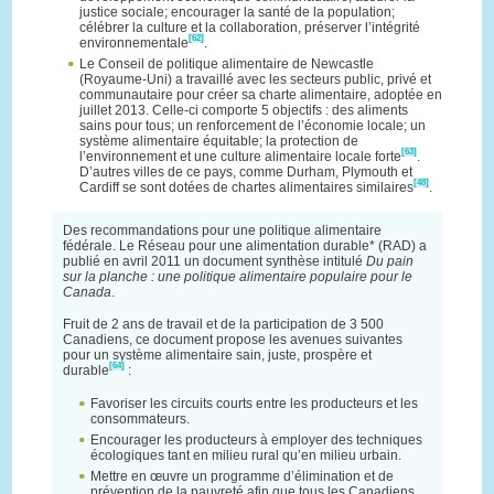
justice sociale; encourager la santé de la population;
célébrer la culture et la collaboration, préserver l’intégrité
[62]
environnementale
.
Le Conseil de politique alimentaire de Newcastle
(Royaume-Uni) a travaillé avec les secteurs public, privé et
communautaire pour créer sa charte alimentaire, adoptée en
juillet 2013. Celle-ci comporte 5 objectifs : des aliments
sains pour tous; un renforcement de l’économie locale; un
système alimentaire équitable; la protection de
[63]
l’environnement et une culture alimentaire locale forte
.
D’autres villes de ce pays, comme Durham, Plymouth et
[48]
Cardiff se sont dotées de chartes alimentaires similaires
.
Des recommandations pour une politique alimentaire
fédérale. Le Réseau pour une alimentation durable* (RAD) a
publié en avril 2011 un document synthèse intitulé
Du pain
sur la planche : une politique alimentaire populaire pour le
Canada
.
Fruit de 2 ans de travail et de la participation de 3 500
Canadiens, ce document propose les avenues suivantes
pour un système alimentaire sain, juste, prospère et
[64]
durable
:
Favoriser les circuits courts entre les producteurs et les
consommateurs.
Encourager les producteurs à employer des techniques
écologiques tant en milieu rural qu’en milieu urbain.
Mettre en œuvre un programme d’élimination et de
prévention de la pauvreté afin que tous les Canadiens