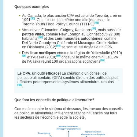
Quelques exemples
Au Canada, le plus ancien CPA est celui de
Toronto
, créé en
[50]
1991
. Celui-ci compte même une aile jeunesse : le
[51]
Toronto Youth Food Policy Council (TYFPC)
.
[52]
Vancouver, Edmonton, Calgary, Kamloops
, mais aussi de
petites villes
, comme New London au Connecticut (27 000
[53]
habitants)
et des
communautés autochtones
, comme
Del Norte County en Californie et Muscogee Creek Nation
[54]
en Oklahoma (2012)
se sont aussi dotées d’un CPA.
Des
lieux nordiques
comme la région de Yellowknife (2010)
[36]
[55]
et l’Alaska (2010)
ont suivi le même chemin. Le CPA
[56]
de l’Alaska réunit 100 organisations et citoyens
.
Le CPA, un outil efficace!
La création d’un conseil de
politique alimentaire (CPA) semble être un des outils les plus
efficaces pour repenser les systèmes alimentaires urbains
[49]
.
Que font les conseils de politique alimentaire?
Comme le montre le schéma ci-dessous, les travaux des conseils
de politique alimentaire influencent et sont influencés par tous
les secteurs de l’économie et de la société.