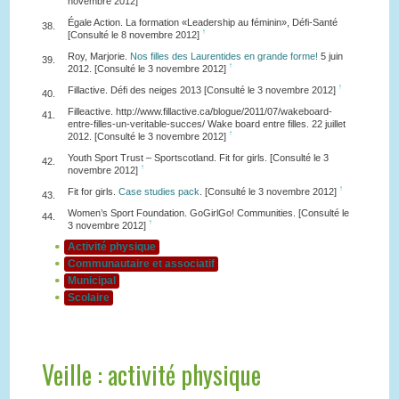
novembre 2012]
Égale Action. La formation «Leadership au féminin», Défi-Santé
38.
↑
[Consulté le 8 novembre 2012]
Roy, Marjorie.
Nos filles des Laurentides en grande forme!
5 juin
39.
↑
2012. [Consulté le 3 novembre 2012]
↑
Fillactive. Défi des neiges 2013 [Consulté le 3 novembre 2012]
40.
Filleactive. http://www.fillactive.ca/blogue/2011/07/wakeboard-
41.
entre-filles-un-veritable-succes/ Wake board entre filles. 22 juillet
↑
2012. [Consulté le 3 novembre 2012]
Youth Sport Trust – Sportscotland. Fit for girls. [Consulté le 3
42.
↑
novembre 2012]
↑
Fit for girls.
Case studies pack
. [Consulté le 3 novembre 2012]
43.
Women’s Sport Foundation. GoGirlGo! Communities. [Consulté le
44.
↑
3 novembre 2012]
Activité physique
Communautaire et associatif
Municipal
Scolaire
Veille : activité physique