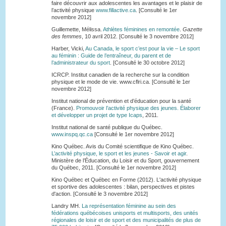
faire découvrir aux adolescentes les avantages et le plaisir de
l’activité physique
www.fillactive.ca
. [Consulté le 1er
novembre 2012]
Guillemette, Mélissa.
Athlètes féminines en remontée
.
Gazette
des femmes
, 10 avril 2012. [Consulté le 3 novembre 2012]
Harber, Vicki,
Au Canada, le sport c’est pour la vie – Le sport
au féminin : Guide de l’entraîneur, du parent et de
l’administrateur du sport
. [Consulté le 30 octobre 2012]
ICRCP. Institut canadien de la recherche sur la condition
physique et le mode de vie. www.cflri.ca. [Consulté le 1er
novembre 2012]
Institut national de prévention et d’éducation pour la santé
(France).
Promouvoir l’activité physique des jeunes. Élaborer
et développer un projet de type Icaps
, 2011.
Institut national de santé publique du Québec.
www.inspq.qc.ca
[Consulté le 1er novembre 2012]
Kino Québec. Avis du Comité scientifique de Kino Québec.
L’activité physique, le sport et les jeunes - Savoir et agir
.
Ministère de l’Éducation, du Loisir et du Sport, gouvernement
du Québec, 2011. [Consulté le 1er novembre 2012]
Kino Québec et Québec en Forme (2012). L'activité physique
et sportive des adolescentes : bilan, perspectives et pistes
d'action. [Consulté le 3 novembre 2012]
Landry MH.
La représentation féminine au sein des
fédérations québécoises unisports et multisports, des unités
régionales de loisir et de sport et des municipalités de plus de