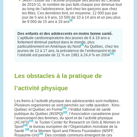
Selon l’Étude sur l’activité physique des jeunes au Canada
de 2010-11, le nombre de pas faits chaque jour diminue tout
au long de l’adolescence, tant chez les garçons que chez
les filles. Ces dernières font, en moyenne, 12 000 pas par
jour de 5 ans à 9 ans, 10 500 de 10 à 14 ans et un peu plus
[8]
de 9 000 de 15 ans à 19 ans
.
Des enfants et des adolescents en moins bonne santé.
L’aptitude cardiorespiratoire des jeunes de 6 à 19 ans a
fortement diminué partout dans le monde, plus
[9]
particulièrement en Amérique du Nord
Au Québec, chez les
jeunes de 12 à 17 ans, la prévalence de l’embonpoint et de
[10]
l’obésité est passée de 11 % en 1981 à 24,4 % en 2004
.
Les obstacles à la pratique de
l’activité physique
Les freins à l’activité physique des adolescentes sont multiples.
Plusieurs organismes se sont penchés sur cette question : Kino-
[11]
Québec et Québec en Forme
, l’Institut national de santé
[12]
publique du Québec (INSPQ)
, l’Association canadienne pour
l’avancement des femmes, du sport et de l’activité physique
[13]
(ACAFS)
, le Tucker Center for Research on Girls & Women in
[14]
Sport
, le bureau européen de l’Organisation mondiale de la
[15]
Santé
et la Women Sport and Fitness Foundation (WSFF,
[16]
Royaume-Uni)
. Des constats communs émergent de ces