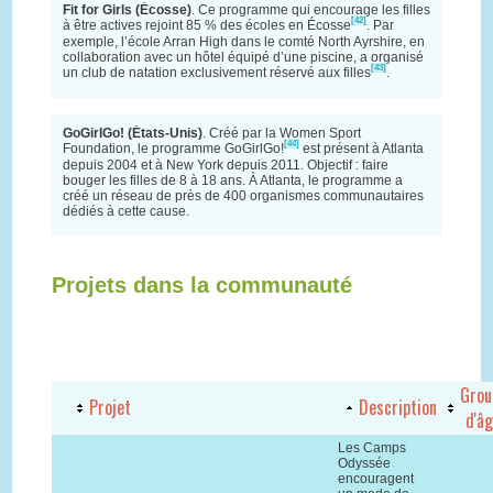
Fit for Girls (Écosse)
. Ce programme qui encourage les filles
[42]
à être actives rejoint 85 % des écoles en Écosse
. Par
exemple, l’école Arran High dans le comté North Ayrshire, en
collaboration avec un hôtel équipé d’une piscine, a organisé
[43]
un club de natation exclusivement réservé aux filles
.
GoGirlGo! (États-Unis)
. Créé par la Women Sport
[44]
Foundation, le programme GoGirlGo!
est présent à Atlanta
depuis 2004 et à New York depuis 2011. Objectif : faire
bouger les filles de 8 à 18 ans. À Atlanta, le programme a
créé un réseau de près de 400 organismes communautaires
dédiés à cette cause.
Projets dans la communauté
Grou
Projet
Description
d'â
Les Camps
Odyssée
encouragent