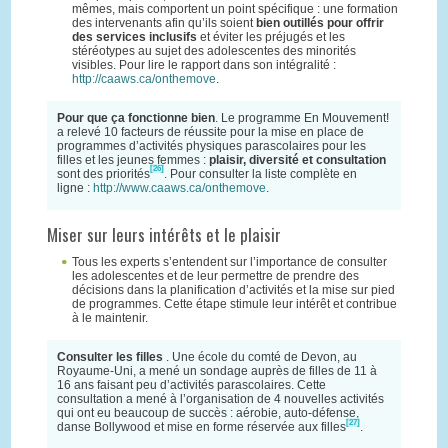
mêmes, mais comportent un point spécifique : une formation
des intervenants afin qu’ils soient
bien outillés pour offrir
des services inclusifs
et éviter les préjugés et les
stéréotypes au sujet des adolescentes des minorités
visibles. Pour lire le rapport dans son intégralité :
http://caaws.ca/onthemove
.
Pour que ça fonctionne bien
. Le programme En Mouvement!
a relevé 10 facteurs de réussite pour la mise en place de
programmes d’activités physiques parascolaires pour les
filles et les jeunes femmes :
plaisir, diversité et consultation
[26]
sont des priorités
. Pour consulter la liste complète en
ligne :
http://www.caaws.ca/onthemove
.
Miser sur leurs intérêts et le plaisir
Tous les experts s’entendent sur l’importance de consulter
les adolescentes et de leur permettre de prendre des
décisions dans la planification d’activités et la mise sur pied
de programmes. Cette étape stimule leur intérêt et contribue
à le maintenir.
Consulter les filles
. Une école du comté de Devon, au
Royaume-Uni, a mené un sondage auprès de filles de 11 à
16 ans faisant peu d’activités parascolaires. Cette
consultation a mené à l’organisation de 4 nouvelles activités
qui ont eu beaucoup de succès : aérobie, auto-défense,
[27]
danse Bollywood et mise en forme réservée aux filles
.