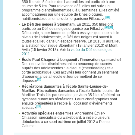
350 filles de 5 écoles des Laurentides ont participé à une
course de 5 km. Pour relever ce défi, elles ont suivi un
programme d’entraînement de 6 à 8 semaines. Elles ont été
accompagnées par une équipe de kinésiologues,
[39]
nutritionnistes et mentors de l’organisme Filleactive
.
Le Défi des neiges à Stoneham
. En 2011, 350 filles ont
[40]
[41]
participé au Défi des neiges organisé par Fillactive
.
Débutante, super bonne ou prête à essayer, quel que soit le
niveau de l’adolescente, le Défi des neiges est ouvert à
toutes et a lieu dans un espace réservé. En 2013, il aura lieu
à la station touristique Stoneham (18 janvier 2013) et Mont
Avila (15 février 2013). Voir la
vidéo du Défi des neiges
2011
.
École Paul-Chagnon à Longueuil : l’innovation, ça marche!
Deux nouvelles disciplines ont eu beaucoup de succès
auprès des adolescentes : la claque (cheerleading) et la
corde acrobatique. Ces activités leur donnent un sentiment
d’appartenance à l’école et leur permettent de se
[11]
dépasser
.
Récréations dansantes à l’école Sainte-Louise-de-
Marillac
. Récréations dansantes à l’école Sainte-Louise-de-
Marillac. Trois fois par semaine, environ 35 filles répètent au
gymnase durant les récréations. Leurs chorégraphies sont
ensuite présentées à l’école à l’occasion d’événements
[11]
spéciaux
.
Activités spéciales entre filles
. Andréanne Éthier-
Chiasson, spécialiste du wakeboard, a initié plusieurs
débutantes à ce sport extrême en juillet 2012 à Pointe-
Calumet.