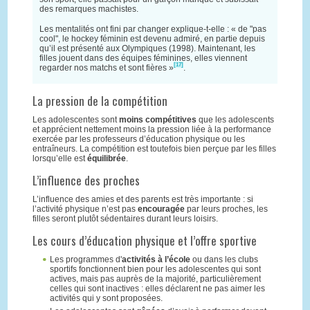
des remarques machistes.
Les mentalités ont fini par changer explique-t-elle : « de "pas
cool", le hockey féminin est devenu admiré, en partie depuis
qu’il est présenté aux Olympiques (1998). Maintenant, les
filles jouent dans des équipes féminines, elles viennent
[17]
regarder nos matchs et sont fières »
.
La pression de la compétition
Les adolescentes sont
moins compétitives
que les adolescents
et apprécient nettement moins la pression liée à la performance
exercée par les professeurs d’éducation physique ou les
entraîneurs. La compétition est toutefois bien perçue par les filles
lorsqu’elle est
équilibrée
.
L’influence des proches
L’influence des amies et des parents est très importante : si
l’activité physique n’est pas
encouragée
par leurs proches, les
filles seront plutôt sédentaires durant leurs loisirs.
Les cours d’éducation physique et l’offre sportive
Les programmes d'
activités à l’école
ou dans les clubs
sportifs fonctionnent bien pour les adolescentes qui sont
actives, mais pas auprès de la majorité, particulièrement
celles qui sont inactives : elles déclarent ne pas aimer les
activités qui y sont proposées.