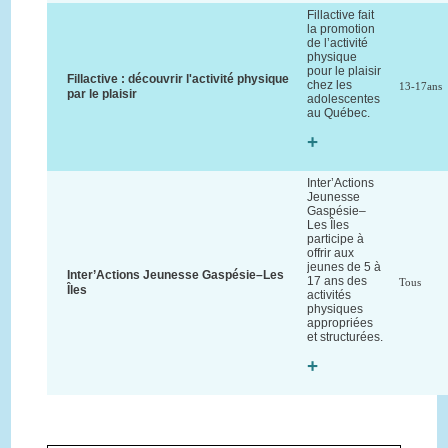
Fillactive fait
la promotion
de l’activité
physique
pour le plaisir
Fillactive : découvrir l'activité physique
chez les
13-17ans
par le plaisir
adolescentes
au Québec.
+
Inter’Actions
Jeunesse
Gaspésie–
Les Îles
participe à
offrir aux
jeunes de 5 à
Inter’Actions Jeunesse Gaspésie–Les
17 ans des
Tous
Îles
activités
physiques
appropriées
et structurées.
+