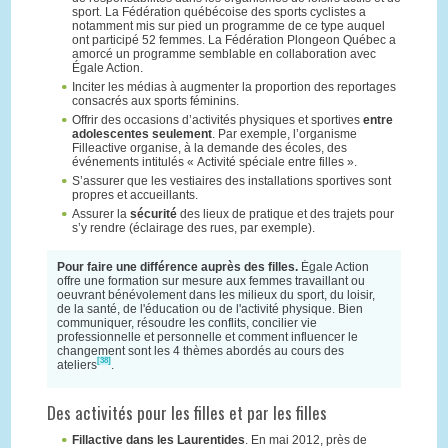
sport. La Fédération québécoise des sports cyclistes a
notamment mis sur pied un programme de ce type auquel
ont participé 52 femmes. La Fédération Plongeon Québec a
amorcé un programme semblable en collaboration avec
Égale Action.
Inciter les médias à augmenter la proportion des reportages
consacrés aux sports féminins.
Offrir des occasions d’activités physiques et sportives
entre
adolescentes seulement
. Par exemple, l’organisme
Filleactive organise, à la demande des écoles, des
événements intitulés « Activité spéciale entre filles ».
S’assurer que les vestiaires des installations sportives sont
propres et accueillants.
Assurer la
sécurité
des lieux de pratique et des trajets pour
s’y rendre (éclairage des rues, par exemple).
Pour faire une différence auprès des filles.
Égale Action
offre une formation sur mesure aux femmes travaillant ou
oeuvrant bénévolement dans les milieux du sport, du loisir,
de la santé, de l'éducation ou de l'activité physique. Bien
communiquer, résoudre les conflits, concilier vie
professionnelle et personnelle et comment influencer le
changement sont les 4 thèmes abordés au cours des
[38]
ateliers
.
Des activités pour les filles et par les filles
Fillactive dans les Laurentides
. En mai 2012, près de