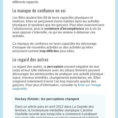
différents rapports.
Le manque de confiance en soi
Les filles doutent très tôt de leurs capacités physiques et
motrices. Elles se perçoivent moins habiles dans les activités
physiques et sportives que les garçons. Plus elles avancent vers
l’adolescence, plus le
sentiment d’incompétence
vis-à-vis du
sexe opposé s’intensifie, ce qui les amène à délaisser ces
activités.
Ce manque de confiance en leurs capacités les décourage
d’essayer de nouvelles activités ou des activités qu’elles
perçoivent comme
trop difficiles
pour elles.
Le regard des autres
Le regard des autres, la
perception
souvent négative de leur
corps et leur lutte intérieure avec les idéaux féminins peuvent
décourager les adolescentes de pratiquer une activité physique :
sueur, cheveux emmêlés, changements pubertaires, etc. Elles
craignent notamment d’avoir l’air trop masculin auprès des
garçons. Pour plus d’information, consulter la
fiche sur l’image
corporelle
.
Hockey féminin : les perceptions changent
Dans un article paru en avril 2012 dans
La Gazette des
femmes
, la hockeyeuse médaillée olympique Caroline
Ouellette raconte que lorsqu’elle a commencé à pratiquer
son sport, elle passait pour un garçon manqué et subissait