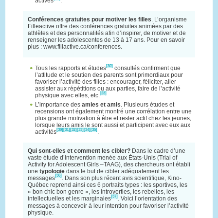
actives
.
Conférences gratuites pour motiver les filles
. L’organisme
Filleactive offre des conférences gratuites animées par des
athlètes et des personnalités afin d’inspirer, de motiver et de
renseigner les adolescentes de 13 à 17 ans. Pour en savoir
plus : www.fillactive.ca/conferences.
[30]
Tous les rapports et études
consultés confirment que
l’attitude et le soutien des parents sont primordiaux pour
favoriser l’activité des filles : encourager, féliciter, aller
assister aux répétitions ou aux parties, faire de l’activité
[23]
physique avec elles, etc.
L’importance des
amies et amis
. Plusieurs études et
recensions ont également montré une corrélation entre une
plus grande motivation à être et rester actif chez les jeunes,
lorsque leurs amis le sont aussi et participent avec eux aux
[30]
[31]
[32]
[33]
[34]
[35]
activités
.
Qui sont-elles et comment les cibler?
Dans le cadre d’une
vaste étude d’intervention menée aux États-Unis (Trial of
Activity for Adolescent Girls –TAAG), des chercheurs ont établi
une
typologie
dans le but de cibler adéquatement les
[36]
messages
. Dans son plus récent avis scientifique, Kino-
Québec reprend ainsi ces 6 portraits types : les sportives, les
« bon chic bon genre », les introverties, les rebelles, les
[37]
intellectuelles et les marginales
. Voici l’orientation des
messages à concevoir à leur intention pour favoriser l’activité
physique.