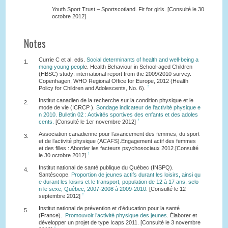
Youth Sport Trust – Sportscotland. Fit for girls. [Consulté le 30
octobre 2012]
Notes
Currie C et al. eds.
Social determinants of health and well-being a
1.
mong young peopl
e. Health Behaviour in School-aged Children
(HBSC) study: international report from the 2009/2010 survey.
Copenhagen, WHO Regional Office for Europe, 2012 (Health
↑
Policy for Children and Adolescents, No. 6).
Institut canadien de la recherche sur la condition physique et le
2.
mode de vie (ICRCP ).
Sondage indicateur de l'activité physique e
n 2010. Bulletin 02 : Activités sportives des enfants et des adoles
↑
cents.
[Consulté le 1er novembre 2012]
Association canadienne pour l’avancement des femmes, du sport
3.
et de l’activité physique (ACAFS).Engagement actif des femmes
et des filles : Aborder les facteurs psychosociaux 2012.[Consulté
↑
le 30 octobre 2012]
Institut national de santé publique du Québec (INSPQ).
4.
Santéscope.
Proportion de jeunes actifs durant les loisirs, ainsi qu
e durant les loisirs et le transport, population de 12 à 17 ans, selo
n le sexe, Québec, 2007-2008 à 2009-2010.
[Consulté le 12
↑
septembre 2012]
Institut national de prévention et d’éducation pour la santé
5.
(France).
Promouvoir l’activité physique des jeunes
. Élaborer et
développer un projet de type Icaps 2011. [Consulté le 3 novembre
↑