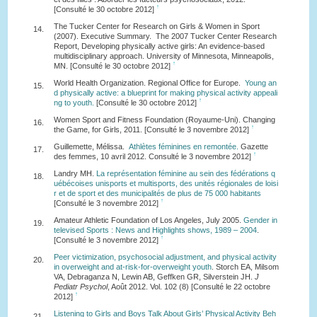
↑
[Consulté le 30 octobre 2012]
The Tucker Center for Research on Girls & Women in Sport
14.
(2007). Executive Summary. The 2007 Tucker Center Research
Report, Developing physically active girls: An evidence-based
multidisciplinary approach. University of Minnesota, Minneapolis,
↑
MN. [Consulté le 30 octobre 2012]
World Health Organization. Regional Office for Europe.
Young an
15.
d physically active: a blueprint for making physical activity appeali
↑
ng to youth.
[Consulté le 30 octobre 2012]
Women Sport and Fitness Foundation (Royaume-Uni). Changing
16.
↑
the Game, for Girls, 2011. [Consulté le 3 novembre 2012]
Guillemette, Mélissa.
Athlètes féminines en remontée.
Gazette
17.
↑
des femmes, 10 avril 2012. Consulté le 3 novembre 2012]
Landry MH.
La représentation féminine au sein des fédérations q
18.
uébécoises unisports et multisports, des unités régionales de loisi
r et de sport et des municipalités de plus de 75 000 habitants
↑
[Consulté le 3 novembre 2012]
Amateur Athletic Foundation of Los Angeles, July 2005.
Gender in
19.
televised Sports : News and Highlights shows, 1989 – 2004
.
↑
[Consulté le 3 novembre 2012]
Peer victimization, psychosocial adjustment, and physical activity
20.
in overweight and at-risk-for-overweight youth
. Storch EA, Milsom
VA, Debraganza N, Lewin AB, Geffken GR, Silverstein JH.
J
Pediatr Psychol
, Août 2012. Vol. 102 (8) [Consulté le 22 octobre
↑
2012]
Listening to Girls and Boys Talk About Girls’ Physical Activity Beh
21.