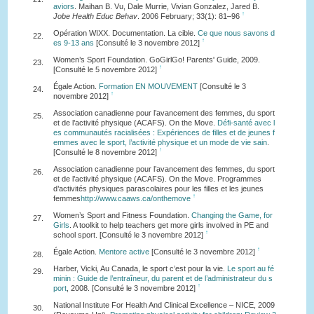
aviors
. Maihan B. Vu, Dale Murrie, Vivian Gonzalez, Jared B.
↑
Jobe Health Educ Behav
. 2006 February; 33(1): 81–96
Opération WIXX. Documentation. La cible.
Ce que nous savons d
22.
↑
es 9-13 ans
[Consulté le 3 novembre 2012]
Women’s Sport Foundation. GoGirlGo! Parents' Guide, 2009.
23.
↑
[Consulté le 5 novembre 2012]
Égale Action.
Formation EN MOUVEMENT
[Consulté le 3
24.
↑
novembre 2012]
Association canadienne pour l’avancement des femmes, du sport
25.
et de l’activité physique (ACAFS). On the Move.
Défi-santé avec l
es communautés racialisées : Expériences de filles et de jeunes f
emmes avec le sport, l’activité physique et un mode de vie sain
.
↑
[Consulté le 8 novembre 2012]
Association canadienne pour l’avancement des femmes, du sport
26.
et de l’activité physique (ACAFS). On the Move. Programmes
d’activités physiques parascolaires pour les filles et les jeunes
↑
femmes
http://www.caaws.ca/onthemove
Women’s Sport and Fitness Foundation.
Changing the Game, for
27.
Girls
. A toolkit to help teachers get more girls involved in PE and
↑
school sport. [Consulté le 3 novembre 2012]
↑
Égale Action.
Mentore active
[Consulté le 3 novembre 2012]
28.
Harber, Vicki, Au Canada, le sport c’est pour la vie.
Le sport au fé
29.
minin : Guide de l’entraîneur, du parent et de l’administrateur du s
↑
port
, 2008. [Consulté le 3 novembre 2012]
National Institute For Health And Clinical Excellence – NICE, 2009
30.