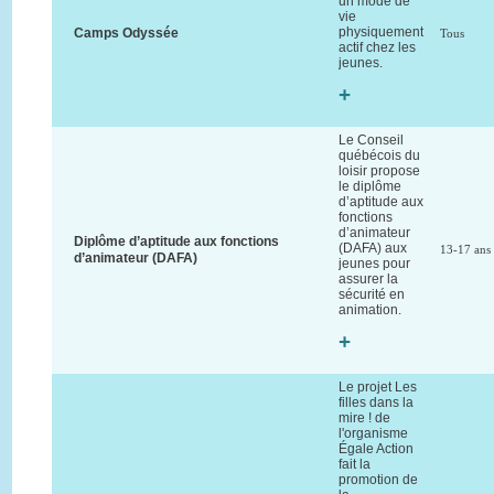
un mode de
vie
physiquement
Camps Odyssée
Tous
actif chez les
jeunes.
+
Le Conseil
québécois du
loisir propose
le diplôme
d’aptitude aux
fonctions
d’animateur
Diplôme d’aptitude aux fonctions
(DAFA) aux
13-17 ans
d’animateur (DAFA)
jeunes pour
assurer la
sécurité en
animation.
+
Le projet Les
filles dans la
mire ! de
l'organisme
Égale Action
fait la
promotion de