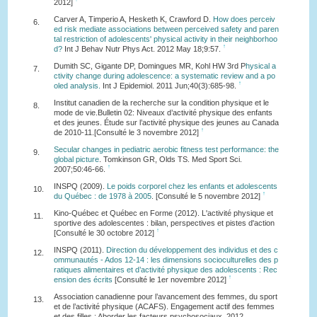
2012]
Carver A, Timperio A, Hesketh K, Crawford D.
How does perceiv
6.
ed risk mediate associations between perceived safety and paren
tal restriction of adolescents' physical activity in their neighborhoo
↑
d?
Int J Behav Nutr Phys Act. 2012 May 18;9:57.
Dumith SC, Gigante DP, Domingues MR, Kohl HW 3rd P
hysical a
7.
ctivity change during adolescence: a systematic review and a po
↑
oled analysis.
Int J Epidemiol. 2011 Jun;40(3):685-98.
Institut canadien de la recherche sur la condition physique et le
8.
mode de vie.Bulletin 02: Niveaux d’activité physique des enfants
et des jeunes. Étude sur l’activité physique des jeunes au Canada
↑
de 2010-11.[Consulté le 3 novembre 2012]
Secular changes in pediatric aerobic fitness test performance: the
9.
global picture
. Tomkinson GR, Olds TS. Med Sport Sci.
↑
2007;50:46-66.
INSPQ (2009).
Le poids corporel chez les enfants et adolescents
10.
↑
du Québec : de 1978 à 2005
. [Consulté le 5 novembre 2012]
Kino-Québec et Québec en Forme (2012). L'activité physique et
11.
sportive des adolescentes : bilan, perspectives et pistes d'action
↑
[Consulté le 30 octobre 2012]
INSPQ (2011).
Direction du développement des individus et des c
12.
ommunautés - Ados 12-14 : les dimensions socioculturelles des p
ratiques alimentaires et d’activité physique des adolescents : Rec
↑
ension des écrits
[Consulté le 1er novembre 2012]
Association canadienne pour l’avancement des femmes, du sport
13.
et de l’activité physique (ACAFS). Engagement actif des femmes
et des filles : Aborder les facteurs psychosociaux, 2012.