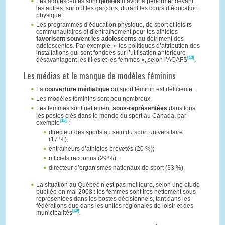
Les adolescentes sont
gênées
d’avoir à performer devant
les autres, surtout les garçons, durant les cours d’éducation
physique.
Les programmes d’éducation physique, de sport et loisirs
communautaires et d’entraînement pour les athlètes
favorisent souvent les adolescents
au détriment des
adolescentes. Par exemple, « les politiques d’attribution des
installations qui sont fondées sur l’utilisation antérieure
[13]
désavantagent les filles et les femmes », selon l’ACAFS
.
Les médias et le manque de modèles féminins
La
couverture médiatique
du sport féminin est déficiente.
Les modèles féminins sont peu nombreux.
Les femmes sont nettement
sous-représentées
dans tous
les postes clés dans le monde du sport au Canada, par
[13]
exemple
:
directeur des sports au sein du sport universitaire
(17 %);
entraîneurs d’athlètes brevetés (20 %);
officiels reconnus (29 %);
directeur d’organismes nationaux de sport (33 %).
La situation au Québec n’est pas meilleure, selon une étude
publiée en mai 2008 : les femmes sont très nettement sous-
représentées dans les postes décisionnels, tant dans les
fédérations que dans les unités régionales de loisir et des
[18]
municipalités
.