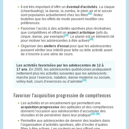
Il est très important d’offrir un
éventail d’activités
. La claque
(
cheerleading
), la danse, la zumba, le plein air et le soccer
[11]
sont populaires actuellement chez les filles
. Notez
toutefois que les effets de mode peuvent modifier ces
préférences.
Favoriser l’accès à des activités sportives plus récréatives
que compétitives et offrant un
aspect artistique
(arts du
[11]
cirque, danse, par exemple)
. Le plaisir est un élément-clé
[14]
pour motiver les adolescentes à être actives
.
Organiser des
ateliers d’essai
pour que les adolescentes
puissent vérifier leur intérêt pour telle ou telle activité avant
de s’inscrire à une série de cours.
Les activités favorisées par les adolescentes de 12 à
17 ans
. En 2005, les adolescentes québécoises pratiquaient
nettement plus les activités suivantes que les adolescents :
marche pour l’exercice, natation, danse moderne ou sociale,
[11]
volley-ball, cours d’exercices ou d’aérobie
.
Favoriser l’acquisition progressive de compétences
Les activités et un encadrement qui permettent une
acquisition progressive
des aptitudes et des compétences
donnent l’occasion aux adolescentes d’accumuler des
[11]
[13]
réussites et de persévérer dans leur pratique
.
Permettre aux adolescentes de devenir des leaders dans
l’organisation d’activités sportives, afin d’inciter d’autres
filles à être actives. Les soutenir en leur offrant une