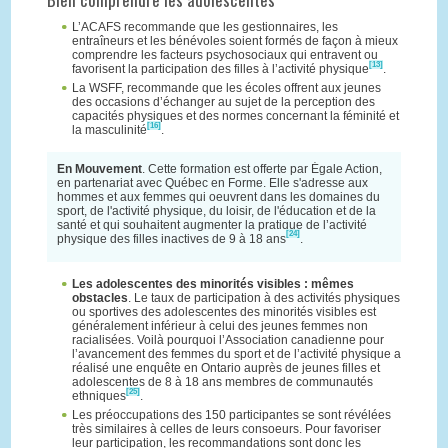
L’ACAFS recommande que les gestionnaires, les
entraîneurs et les bénévoles soient formés de façon à mieux
comprendre les facteurs psychosociaux qui entravent ou
[13]
favorisent la participation des filles à l’activité physique
.
La WSFF, recommande que les écoles offrent aux jeunes
des occasions d’échanger au sujet de la perception des
capacités physiques et des normes concernant la féminité et
[16]
la masculinité
.
En Mouvement
. Cette formation est offerte par Égale Action,
en partenariat avec Québec en Forme. Elle s'adresse aux
hommes et aux femmes qui oeuvrent dans les domaines du
sport, de l'activité physique, du loisir, de l'éducation et de la
santé et qui souhaitent augmenter la pratique de l’activité
[24]
physique des filles inactives de 9 à 18 ans
.
Les adolescentes des minorités visibles : mêmes
obstacles
. Le taux de participation à des activités physiques
ou sportives des adolescentes des minorités visibles est
généralement inférieur à celui des jeunes femmes non
racialisées. Voilà pourquoi l’Association canadienne pour
l’avancement des femmes du sport et de l’activité physique a
réalisé une enquête en Ontario auprès de jeunes filles et
adolescentes de 8 à 18 ans membres de communautés
[25]
ethniques
.
Les préoccupations des 150 participantes se sont révélées
très similaires à celles de leurs consoeurs. Pour favoriser
leur participation, les recommandations sont donc les