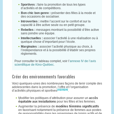
Sportives :
faire la promotion de tous les types
d’activités et de compétitions.
Bon chic bon genre :
présenter des filles à la mode et
des occasions de socialiser.
Introverties :
mettre l’accent sur le confort et sur la
capacité à être active seule ou en petit groupe.
Rebelles :
messages montrant la possibilité d’être active
sans joindre une équipe.
Intellectuelles :
associer l’activité à une réalisation ou à
quelque chose d’important pour l’école.
Marginales :
associer l’activité physique au choix, à
l’indépendance et à la possibilité d’établir ses propres
règlements.
Pour consulter le tableau complet, voir l’
annexe IV de l’avis
scientifique de Kino-Québec
.
Créer des environnements favorables
Voici quelques-unes des nombreuses façons de tenir compte des
adolescentes dans la promotion, l’offre et l’organisation
[11]
[13]
[16]
d’activités physiques et sportives
.
Modifier les politiques d’attribution pour assurer un
accès
équitable aux installations
pour les filles et les femmes.
Augmenter la présence de
modèles féminins significatifs
en favorisant notamment la présence de femmes aux postes
de responsabilités dans les organismes de loisirs actifs et de