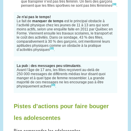
que transpirer n’est pas très féminin. Un tiers des garçons
[16]
pensent que les filles sportives ne sont pas très féminines
.
Je n’ai pas le temps!
Le fait de
manquer de temps
est le principal obstacle à
l’activité physique chez les jeunes de 11 à 13 ans qui sont
moins actifs, selon une enquête faite en 2011 par Québec en
Forme. Viennent ensuite les travaux scolaires, le transport et
le coût des activités. Dans ce sondage, 43 % des filles,
comparativement à 30 % des garçons, ont mentionné leurs
aptitudes physiques comme un obstacle à la pratique
[22]
d’activités physiques
.
La pub : des messages peu stimulants
.
Avant l’âge de 17 ans, les filles reçoivent au-delà de
250 000 messages de différents médias leur disant quoi
manger et à quel type de femme ressembler. La grande
majorité de ces messages ne les encourage pas à être
[23]
physiquement actives
.
Pistes d’actions pour faire bouger
les adolescentes
Bien comprendre les adolescentes