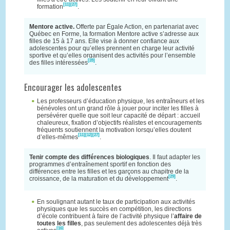
[11]
[27]
formation
.
Mentore active.
Offerte par Égale Action, en partenariat avec
Québec en Forme, la formation Mentore active s’adresse aux
filles de 15 à 17 ans. Elle vise à donner confiance aux
adolescentes pour qu’elles prennent en charge leur activité
sportive et qu’elles organisent des activités pour l’ensemble
[28]
des filles intéressées
.
Encourager les adolescentes
Les professeurs d’éducation physique, les entraîneurs et les
bénévoles ont un grand rôle à jouer pour inciter les filles à
persévérer quelle que soit leur capacité de départ : accueil
chaleureux, fixation d’objectifs réalistes et encouragements
fréquents soutiennent la motivation lorsqu’elles doutent
[11]
[12]
[27]
d’elles-mêmes
.
Tenir compte des différences biologiques
. Il faut adapter les
programmes d’entraînement sportif en fonction des
différences entre les filles et les garçons au chapitre de la
[29]
croissance, de la maturation et du développement
.
En soulignant autant le taux de participation aux activités
physiques que les succès en compétition, les directions
d’école contribuent à faire de l’activité physique l’
affaire de
toutes les filles
, pas seulement des adolescentes déjà très
[16]