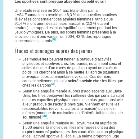
Les sportives sont presque absentes du petit écran
Une étude réalisée en 2004 aux États-Unis par la
LA84 Foundation a révélé que 6,3 % des nouvelles sportives
télévisées concernaient des athlètes féminines, tandis que
91,4 % montraient des athlètes masculins (2,3 % étaient
neutres). Le rapport est plus équilibré seulement pendant les
Jeux olympiques. De plus, les sports féminins présentés à la
télévision sont peu variés : en 2004, 42 % des reportages
[19]
concernaient le tennis
Études et sondages auprès des jeunes
Les
moqueries
peuvent freiner la pratique d’activités
physiques et sportives chez les jeunes, notamment ceux et
celles à risque d’un excès de poids ou ayant un excès de
poids : ils cherchent ainsi à se mettre à l’abri de situations
provoquant des commentaires vexants. Ces derniers
causent nettement plus d’
anxiété sociale
chez les filles que
[20]
chez les garçons
.
Selon une enquête menée auprès d’adolescents aux États-
Unis, les filles perçoivent les
railleries des garçons
au sujet
de leurs capacités physiques comme le plus grand obstacle
à leur pratique de l’activité physique. Viennent ensuite les
responsabilités (devoirs, tâches à la maison) puis elles-
mêmes (manque de motivation ou d’intérêt, faible estime de
[21]
soi, timidité)
.
Selon une enquête réalisée au Royaume-Uni auprès de
1 500 jeunes, la moitié des filles interrogées ont eu des
expériences négatives
lors des cours d’éducation physique
et de l’activité sportive à l’école. La même proportion juge