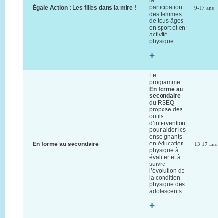
la
participation
Égale Action : Les filles dans la mire !
9-17 ans
des femmes
de tous âges
en sport et en
activité
physique.
+
Le
programme
En forme au
secondaire
du RSEQ
propose des
outils
d’intervention
pour aider les
enseignants
en éducation
En forme au secondaire
13-17 ans
physique à
évaluer et à
suivre
l’évolution de
la condition
physique des
adolescents.
+