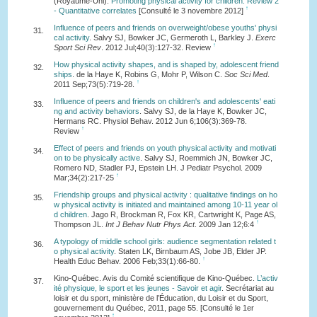
(Royaume-Uni).
Promoting physical activity for children: Review 2
↑
- Quantitative correlates
[Consulté le 3 novembre 2012]
Influence of peers and friends on overweight/obese youths' physi
31.
cal activity
. Salvy SJ, Bowker JC, Germeroth L, Barkley J.
Exerc
↑
Sport Sci Rev
. 2012 Jul;40(3):127-32. Review
How physical activity shapes, and is shaped by, adolescent friend
32.
ships
. de la Haye K, Robins G, Mohr P, Wilson C.
Soc Sci Med
.
↑
2011 Sep;73(5):719-28.
Influence of peers and friends on children's and adolescents' eati
33.
ng and activity behaviors
. Salvy SJ, de la Haye K, Bowker JC,
Hermans RC. Physiol Behav. 2012 Jun 6;106(3):369-78.
↑
Review
Effect of peers and friends on youth physical activity and motivati
34.
on to be physically active
. Salvy SJ, Roemmich JN, Bowker JC,
Romero ND, Stadler PJ, Epstein LH. J Pediatr Psychol. 2009
↑
Mar;34(2):217-25
Friendship groups and physical activity : qualitative findings on ho
35.
w physical activity is initiated and maintained among 10-11 year ol
d children
. Jago R, Brockman R, Fox KR, Cartwright K, Page AS,
↑
Thompson JL.
Int J Behav Nutr Phys Act
. 2009 Jan 12;6:4
A typology of middle school girls: audience segmentation related t
36.
o physical activity
. Staten LK, Birnbaum AS, Jobe JB, Elder JP.
↑
Health Educ Behav. 2006 Feb;33(1):66-80.
Kino-Québec. Avis du Comité scientifique de Kino-Québec.
L’activ
37.
ité physique, le sport et les jeunes - Savoir et agir
. Secrétariat au
loisir et du sport, ministère de l’Éducation, du Loisir et du Sport,
gouvernement du Québec, 2011, page 55. [Consulté le 1er
↑