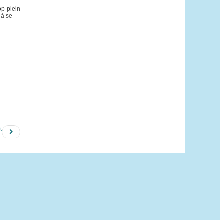
op-plein
 à se
t