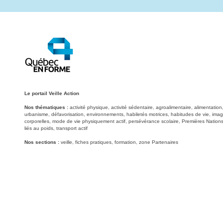
Le portail Veille Action
Nos thématiques :
activité physique, activité sédentaire, agroalimentaire, alimentati
urbanisme, défavorisation, environnements, habiletés motrices, habitudes de vie, image
corporelles, mode de vie physiquement actif, persévérance scolaire, Premières Nations
liés au poids, transport actif
Nos sections :
veille, fiches pratiques, formation, zone Partenaires