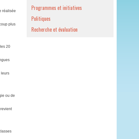
Programmes et initiatives
e réalisée
Politiques
ucoup plus
Recherche et évaluation
 les 20
ongues
 leurs
rgie ou de
 revient
classes