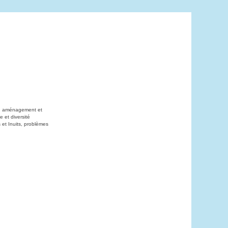
on, aménagement et
 et diversité
 et Inuits, problèmes