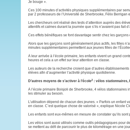
Je bouge ».
Ces 100 minutes d’activités physiques supplémentaires par semain
par 2 professeurs de l’Université de Sherbrooke, Félix Berrigan e
Les chercheurs ont réalisé des tests d’attention auprès des élèv
attentifs et calmes durant la journée que s’ils n’avaient pas fait d
Ces effets bénéfiques se font davantage sentir chez les garçons 
Alors que les garçons sont généralement plus actifs, les filles n
minutes supplémentaires permettent aux jeunes filles de l’Écollec
À leur arrivée à l’école primaire, les enfants vivent un grand con
heures et cela a un effet sur leur attention en classe.
Les auteurs de la recherche croient que d’autres établissements s
élèves afin d’augmenter l’activité physique quotidienne.
2
D’autres moyens de s’activer à l’école
: vélos stationnaires,
À l’école primaire Boisjoli de Sherbrooke, 4 vélos stationnaires 
les stimuler au besoin.
L’utilisation dépend de chacun des jeunes. « Parfois un enfant va 
en classe. C’est quelque chose de valorisé », explique Nicole Cle
Les enfants sont eux-mêmes en mesure de constater qu’ils sont plus
Les vélos sont aussi utilisés comme outils pédagogiques pour des
se mettent au défi de parcourir le plus de kilométrage en une jou