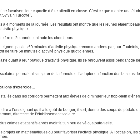
e favorisent leur capacité à être attentif en classe. C’est ce que montre une étud
1
t Sylvain Turcotte
.
es à 4 moments de la journée. Les résultats ont montré que les jeunes étaient bea
’activité physique.
de 1re et 2e année, ont noté les chercheurs.
’atteignent pas les 60 minutes d’activité physique recommandées par jour. Toutefois,
tif de faire 58 minutes d’activité physique quotidiennes.
traste quant à leur pratique d’activité physique. Ils se retrouvent assis pendant de l
colaires pourraient s’inspirer de la formule et l’adapter en fonction des besoins de
 ballons d’exercice…
installés dans les corridors permettent aux élèves de diminuer leur trop-plein d’éne
dire à l’enseignant qu’il a le goût de bouger, il sort, donne des coups de pédale et
rmont, directrice de l’établissement scolaire.
 calmes et attentifs après avoir fait un peu de vélo, ajoute-t-elle.
 projets en mathématiques ou pour favoriser l’activité physique. À l’occasion, les 
rnée.