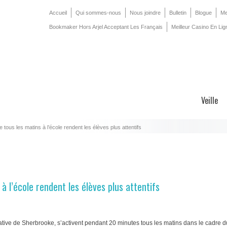
Accueil
Qui sommes-nous
Nous joindre
Bulletin
Blogue
Me
Bookmaker Hors Arjel Acceptant Les Français
Meilleur Casino En Lig
Veille
 tous les matins à l’école rendent les élèves plus attentifs
à l’école rendent les élèves plus attentifs
native de Sherbrooke, s’activent pendant 20 minutes tous les matins dans le cadre d