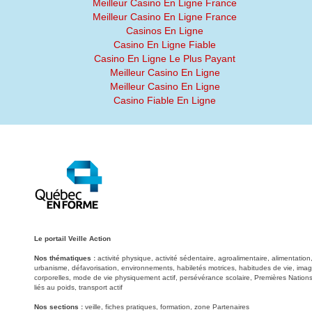
Meilleur Casino En Ligne France
Meilleur Casino En Ligne France
Casinos En Ligne
Casino En Ligne Fiable
Casino En Ligne Le Plus Payant
Meilleur Casino En Ligne
Meilleur Casino En Ligne
Casino Fiable En Ligne
Le portail Veille Action
Nos thématiques :
activité physique, activité sédentaire, agroalimentaire, alimentati
urbanisme, défavorisation, environnements, habiletés motrices, habitudes de vie, image
corporelles, mode de vie physiquement actif, persévérance scolaire, Premières Nations
liés au poids, transport actif
Nos sections :
veille, fiches pratiques, formation, zone Partenaires