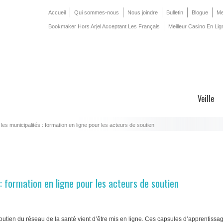
Accueil
Qui sommes-nous
Nous joindre
Bulletin
Blogue
Me
Bookmaker Hors Arjel Acceptant Les Français
Meilleur Casino En Lig
Veille
les municipalités : formation en ligne pour les acteurs de soutien
 : formation en ligne pour les acteurs de soutien
outien du réseau de la santé vient d’être mis en ligne. Ces capsules d’apprentissag