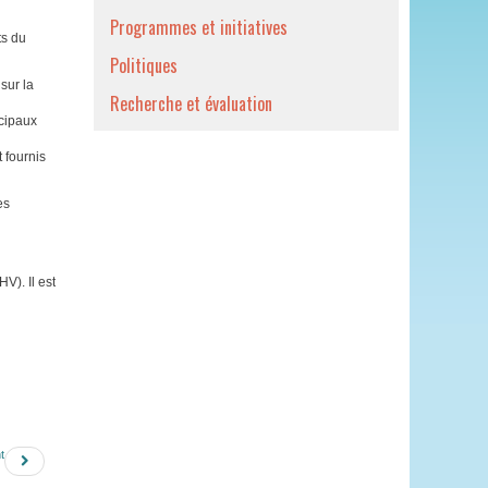
Programmes et initiatives
ts du
Politiques
sur la
Recherche et évaluation
ncipaux
t fournis
es
V). Il est
t