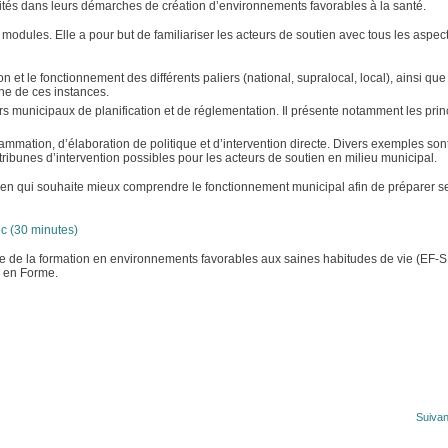
lités dans leurs démarches de création d’environnements favorables à la santé.
modules. Elle a pour but de familiariser les acteurs de soutien avec tous les aspec
n et le fonctionnement des différents paliers (national, supralocal, local), ainsi que 
ne de ces instances.
rs municipaux de planification et de réglementation. Il présente notamment les pri
grammation, d’élaboration de politique et d’intervention directe. Divers exemples son
tribunes d’intervention possibles pour les acteurs de soutien en milieu municipal.
ien qui souhaite mieux comprendre le fonctionnement municipal afin de préparer s
c (30 minutes)
ale de la formation en environnements favorables aux saines habitudes de vie (EF-SH
c en Forme.
Suivan