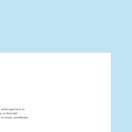
on, aménagement et
 et diversité
 et Inuits, problèmes