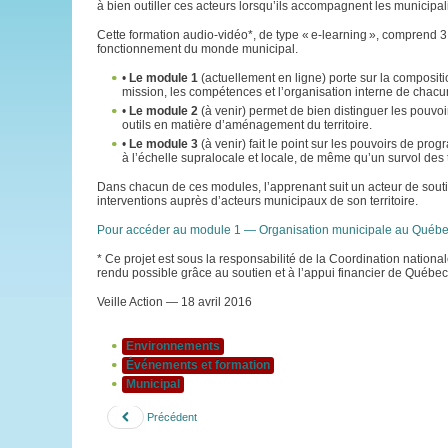
à bien outiller ces acteurs lorsqu’ils accompagnent les municipa
Cette formation audio-vidéo*, de type « e-learning », comprend 3 
fonctionnement du monde municipal.
•
Le module 1
(actuellement en ligne) porte sur la compositio
mission, les compétences et l’organisation interne de chacu
•
Le module 2
(à venir) permet de bien distinguer les pouvoi
outils en matière d’aménagement du territoire.
•
Le module 3
(à venir) fait le point sur les pouvoirs de pro
à l’échelle supralocale et locale, de même qu’un survol des 
Dans chacun de ces modules, l’apprenant suit un acteur de sout
interventions auprès d’acteurs municipaux de son territoire.
Pour accéder au module 1 — Organisation municipale au Québe
* Ce projet est sous la responsabilité de la Coordination nation
rendu possible grâce au soutien et à l’appui financier de Québe
Veille Action — 18 avril 2016
Environnements
Événements et formation
Municipal
Précédent