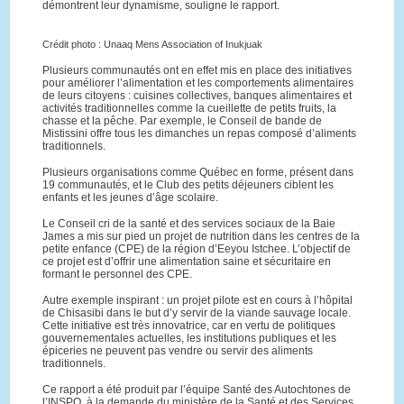
démontrent leur dynamisme, souligne le rapport.
Crédit photo : Unaaq Mens Association of Inukjuak
Plusieurs communautés ont en effet mis en place des initiatives
pour améliorer l’alimentation et les comportements alimentaires
de leurs citoyens : cuisines collectives, banques alimentaires et
activités traditionnelles comme la cueillette de petits fruits, la
chasse et la pêche. Par exemple, le Conseil de bande de
Mistissini offre tous les dimanches un repas composé d’aliments
traditionnels.
Plusieurs organisations comme Québec en forme, présent dans
19 communautés, et le Club des petits déjeuners ciblent les
enfants et les jeunes d’âge scolaire.
Le Conseil cri de la santé et des services sociaux de la Baie
James a mis sur pied un projet de nutrition dans les centres de la
petite enfance (CPE) de la région d’Eeyou Istchee. L’objectif de
ce projet est d’offrir une alimentation saine et sécuritaire en
formant le personnel des CPE.
Autre exemple inspirant : un projet pilote est en cours à l’hôpital
de Chisasibi dans le but d’y servir de la viande sauvage locale.
Cette initiative est très innovatrice, car en vertu de politiques
gouvernementales actuelles, les institutions publiques et les
épiceries ne peuvent pas vendre ou servir des aliments
traditionnels.
Ce rapport a été produit par l’équipe Santé des Autochtones de
l’INSPQ, à la demande du ministère de la Santé et des Services