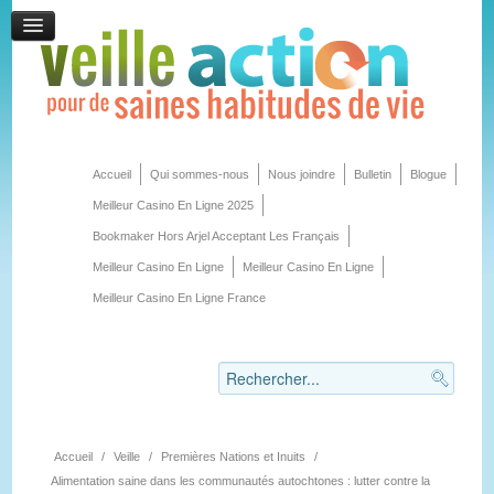
Accueil
Qui sommes-nous
Nous joindre
Bulletin
Blogue
Meilleur Casino En Ligne 2025
Bookmaker Hors Arjel Acceptant Les Français
Meilleur Casino En Ligne
Meilleur Casino En Ligne
Meilleur Casino En Ligne France
Accueil
/
Veille
/
Premières Nations et Inuits
/
Alimentation saine dans les communautés autochtones : lutter contre la