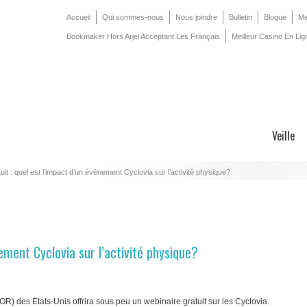
Accueil
Qui sommes-nous
Nous joindre
Bulletin
Blogue
Me
Bookmaker Hors Arjel Acceptant Les Français
Meilleur Casino En Lig
Veille
uit : quel est l’impact d’un événement Cyclovia sur l’activité physique?
ement Cyclovia sur l’activité physique?
 des États-Unis offrira sous peu un webinaire gratuit sur les Cyclovia.