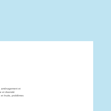
on, aménagement et
 et diversité
 et Inuits, problèmes