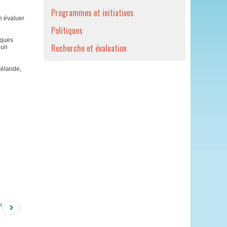
Programmes et initiatives
n évaluer
Politiques
lques
Recherche et évaluation
 un
Zélande,
t