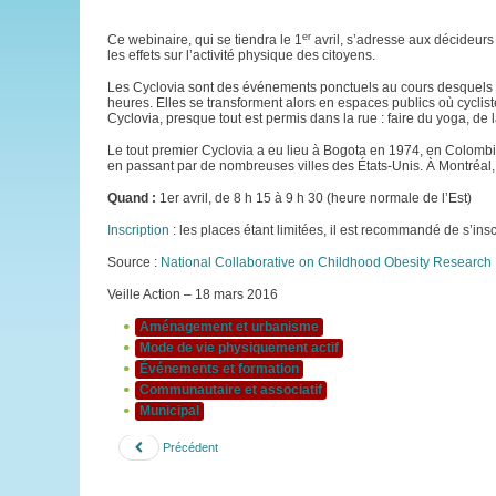
er
Ce webinaire, qui se tiendra le 1
avril, s’adresse aux décideurs
les effets sur l’activité physique des citoyens.
Les Cyclovia sont des événements ponctuels au cours desquels c
heures. Elles se transforment alors en espaces publics où cyclis
Cyclovia, presque tout est permis dans la rue : faire du yoga, de l
Le tout premier Cyclovia a eu lieu à Bogota en 1974, en Colombi
en passant par de nombreuses villes des États-Unis. À Montréal
Quand :
1er avril, de 8 h 15 à 9 h 30 (heure normale de l’Est)
Inscription
: les places étant limitées, il est recommandé de s’ins
Source :
National Collaborative on Childhood Obesity Research
Veille Action – 18 mars 2016
Aménagement et urbanisme
Mode de vie physiquement actif
Événements et formation
Communautaire et associatif
Municipal
Précédent