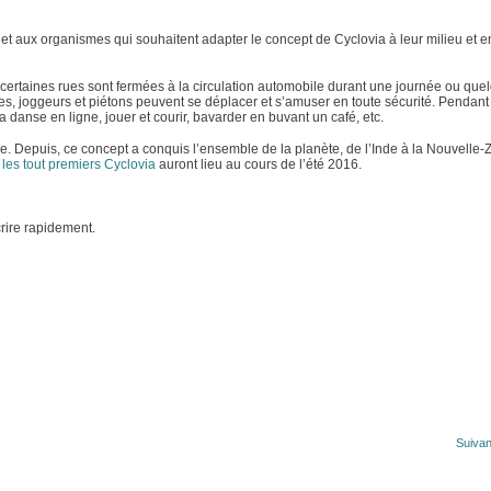
 et aux organismes qui souhaitent adapter le concept de Cyclovia à leur milieu et e
ertaines rues sont fermées à la circulation automobile durant une journée ou que
tes, joggeurs et piétons peuvent se déplacer et s’amuser en toute sécurité. Pendant
a danse en ligne, jouer et courir, bavarder en buvant un café, etc.
e. Depuis, ce concept a conquis l’ensemble de la planète, de l’Inde à la Nouvelle-
,
les tout premiers Cyclovia
auront lieu au cours de l’été 2016.
crire rapidement.
Suivan