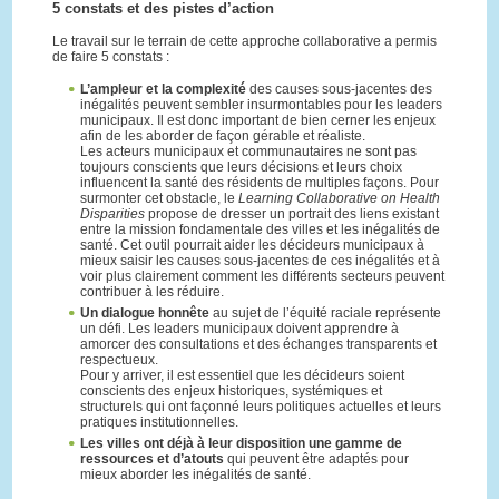
5 constats et des pistes d’action
Le travail sur le terrain de cette approche collaborative a permis
de faire 5 constats :
L’ampleur et la complexité
des causes sous-jacentes des
inégalités peuvent sembler insurmontables pour les leaders
municipaux. Il est donc important de bien cerner les enjeux
afin de les aborder de façon gérable et réaliste.
Les acteurs municipaux et communautaires ne sont pas
toujours conscients que leurs décisions et leurs choix
influencent la santé des résidents de multiples façons. Pour
surmonter cet obstacle, le
Learning Collaborative on Health
Disparities
propose de dresser un portrait des liens existant
entre la mission fondamentale des villes et les inégalités de
santé. Cet outil pourrait aider les décideurs municipaux à
mieux saisir les causes sous-jacentes de ces inégalités et à
voir plus clairement comment les différents secteurs peuvent
contribuer à les réduire.
Un dialogue honnête
au sujet de l’équité raciale représente
un défi. Les leaders municipaux doivent apprendre à
amorcer des consultations et des échanges transparents et
respectueux.
Pour y arriver, il est essentiel que les décideurs soient
conscients des enjeux historiques, systémiques et
structurels qui ont façonné leurs politiques actuelles et leurs
pratiques institutionnelles.
Les villes ont déjà à leur disposition une gamme de
ressources et d’atouts
qui peuvent être adaptés pour
mieux aborder les inégalités de santé.