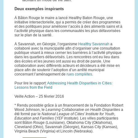
facilitant un mode de vie sain.
Deux exemples inspirants
À Bâton Rouge le maire a lancé Healthy Baton Rouge, une
initiative intersectorielle, qui a permis de créer des programmes
et des politiques pour améliorer l’accès à des aliments sains et à
l’activité physique dans les communautés les plus défavorisées
sur le plan de la santé.
À Savannah, en Géorgie, l’organisme
Healthy Savannah
a
collaboré avec la municipalité afin d’organiser une consultation
publique visant à mieux cerner les barrières à l’activité physique
dans les quartiers défavorisés. Les rencontres ont eu lieu dans
des écoles et les jeunes ont aussi eu droit de parole. Une
collaboration avec différents acteurs et décideurs a été mise en
place afin de soutenir l’adoption d’un arrêté municipal
concernant l’aménagement de
rues complètes
.
Pour lire le rapport:
Addressing Health Disparities in Cities:
Lessons from the Field
Veille Action – 25 février 2016
* Rendu possible grâce à un financement de la Fondation Robert
Wood Johnson, le
Learning Collaborative on Health Disparities
a
été formé par le
National League of Cities’ Institute for Youth,
Education and Families
(
YEF Institute
). Les villes participantes
sont Bâton Rouge (Louisiane), Oklahoma City (Oklahoma),
Cleveland (Ohio), Savannah (Géorgie), Kansas City (Kansas),
Virginia Beach (Virginia) et Lincoln (Nebraska).