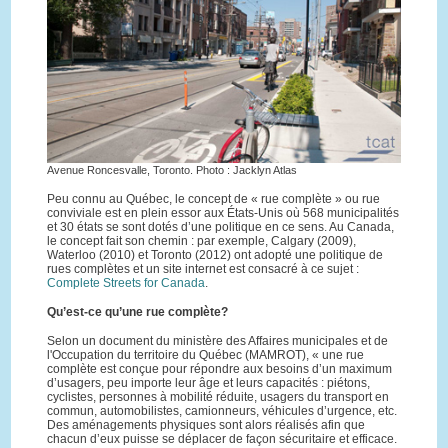
Avenue Roncesvalle, Toronto. Photo : Jacklyn Atlas
Peu connu au Québec, le concept de « rue complète » ou rue
conviviale est en plein essor aux États-Unis où 568 municipalités
et 30 états se sont dotés d’une politique en ce sens. Au Canada,
le concept fait son chemin : par exemple, Calgary (2009),
Waterloo (2010) et Toronto (2012) ont adopté une politique de
rues complètes et un site internet est consacré à ce sujet :
Complete Streets for Canada
.
Qu’est-ce qu’une rue complète?
Selon un document du ministère des Affaires municipales et de
l'Occupation du territoire du Québec (MAMROT), « une rue
complète est conçue pour répondre aux besoins d’un maximum
d’usagers, peu importe leur âge et leurs capacités : piétons,
cyclistes, personnes à mobilité réduite, usagers du transport en
commun, automobilistes, camionneurs, véhicules d’urgence, etc.
Des aménagements physiques sont alors réalisés afin que
chacun d’eux puisse se déplacer de façon sécuritaire et efficace.