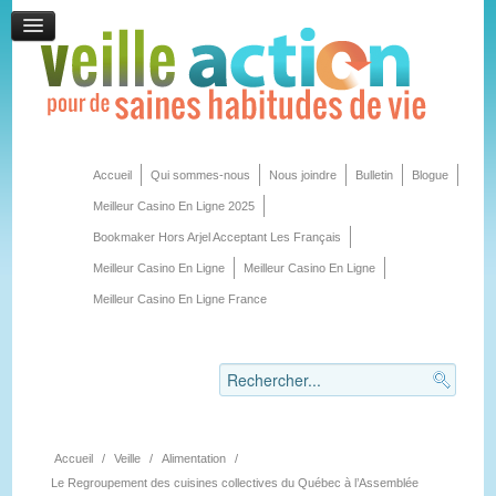
Accueil
Qui sommes-nous
Nous joindre
Bulletin
Blogue
Meilleur Casino En Ligne 2025
Bookmaker Hors Arjel Acceptant Les Français
Meilleur Casino En Ligne
Meilleur Casino En Ligne
Meilleur Casino En Ligne France
Accueil
/
Veille
/
Alimentation
/
Le Regroupement des cuisines collectives du Québec à l’Assemblée