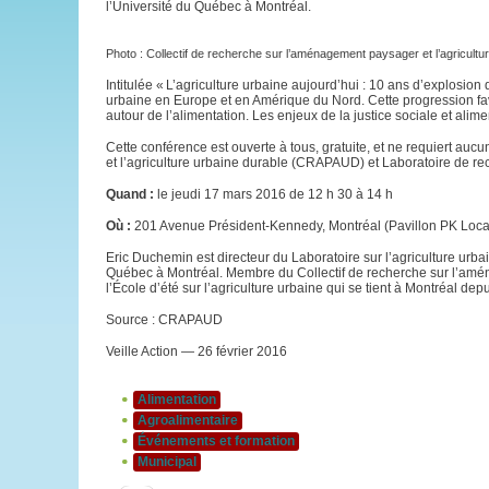
l’Université du Québec à Montréal.
Photo : Collectif de recherche sur l’aménagement paysager et l’agricul
Intitulée « L’agriculture urbaine aujourd’hui : 10 ans d’explosio
urbaine en Europe et en Amérique du Nord. Cette progression f
autour de l’alimentation. Les enjeux de la justice sociale et ali
Cette conférence est ouverte à tous, gratuite, et ne requiert auc
et l’agriculture urbaine durable (CRAPAUD) et Laboratoire de rec
Quand :
le jeudi 17 mars 2016 de 12 h 30 à 14 h
Où :
201 Avenue Président-Kennedy, Montréal (Pavillon PK Loc
Eric Duchemin est directeur du Laboratoire sur l’agriculture urbai
Québec à Montréal. Membre du Collectif de recherche sur l’amén
l’École d’été sur l’agriculture urbaine qui se tient à Montréal dep
Source : CRAPAUD
Veille Action — 26 février 2016
Alimentation
Agroalimentaire
Événements et formation
Municipal