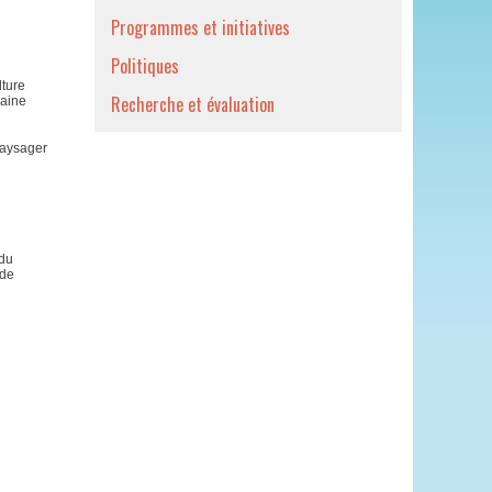
Programmes et initiatives
Politiques
lture
Recherche et évaluation
baine
 paysager
 du
 de