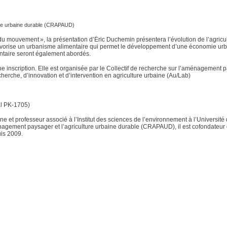
ture urbaine durable (CRAPAUD)
n du mouvement », la présentation d’Éric Duchemin présentera l’évolution de l’agricu
avorise un urbanisme alimentaire qui permet le développement d’une économie ur
mentaire seront également abordés.
une inscription. Elle est organisée par le Collectif de recherche sur l’aménagement
herche, d’innovation et d’intervention en agriculture urbaine (Au/Lab)
al PK-1705)
ne et professeur associé à l’Institut des sciences de l’environnement à l’Université
agement paysager et l’agriculture urbaine durable (CRAPAUD), il est cofondateur
uis 2009.