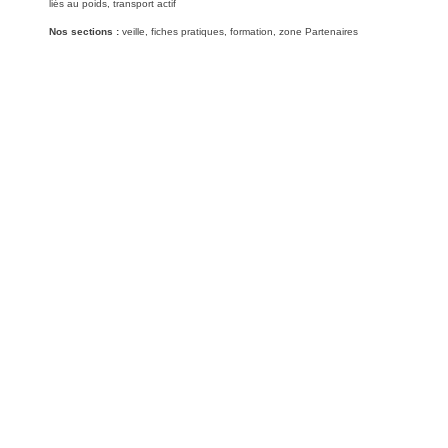
liés au poids, transport actif
Nos sections :
veille, fiches pratiques, formation, zone Partenaires