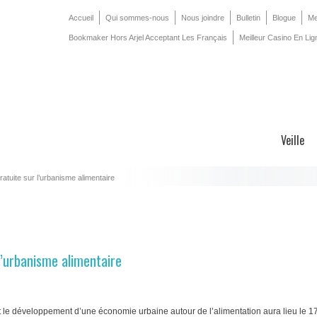
Accueil
Qui sommes-nous
Nous joindre
Bulletin
Blogue
Me
Bookmaker Hors Arjel Acceptant Les Français
Meilleur Casino En Lig
Veille
ratuite sur l’urbanisme alimentaire
l’urbanisme alimentaire
 et le développement d’une économie urbaine autour de l’alimentation aura lieu le 1