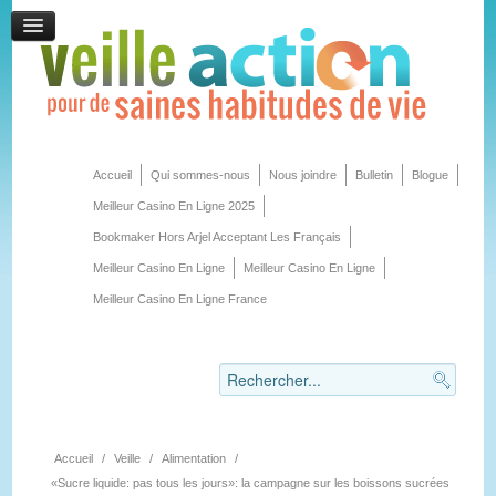
Accueil
Qui sommes-nous
Nous joindre
Bulletin
Blogue
Meilleur Casino En Ligne 2025
Bookmaker Hors Arjel Acceptant Les Français
Meilleur Casino En Ligne
Meilleur Casino En Ligne
Meilleur Casino En Ligne France
Accueil
/
Veille
/
Alimentation
/
«Sucre liquide: pas tous les jours»: la campagne sur les boissons sucrées