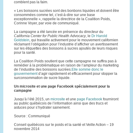
comblent pas la faim.
« Les boissons sucrées sont des bonbons liquides et doivent être
consommées comme tel, c’est-à-dire sur une base
exceptionnelle », rappelle la directrice de la Coalition Poids,
Corinne Voyer, par voie de communiqué.
La campagne a été lancée en présence du directeur du
California Center for Public Health Advocacy
, le
Dr Harold
Goldstein
, qui travaille activement pour le mouvement californien
réclamant l’obligation pour l’industrie d’afficher un avertissement
sur les étiquettes des boissons à sucres ajoutés de leurs risques
pour la santé.
La Coalition Poids soutient que cette campagne ne suffira pas à
remédier à la problématique en raison de l’ampleur du marketing
de l’industrie des boissons sucrées.
Elle somme donc le
gouvernement
d’agir rapidement et efficacement pour stopper la
surconsommation de sucre liquide.
Un microsite et une page Facebook spécialement pour la
campagne
Jusqu’à l’été 2015, un
microsite
et une
page Facebook
fourniront
au public québécois de l’information ainsi que des trucs et
astuces pour s’hydrater sainement.
Source : Communiqué
Conseil québécois sur le poids et la santé et Veille Action – 19
novembre 2014