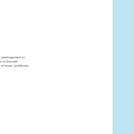
on, aménagement et
 et diversité
 et Inuits, problèmes