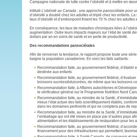
Campagne nationale de lutte contre l’obésité et à mettre en œu
Intitulé
L’obésité au Canada : une approche pansociétale pour u
d’obésité a doublé chez les adultes et triplé chez les enfants. 
taux d’obésité et d’embonpoint frisent les 70 % chez les adultes
En conséquence, les taux de maladies chroniques liées à l’obési
augmentation. Outre leurs impacts majeurs sur l’état de santé des
dollars par an en soins de santé et en perte de productivité.
Des recommandations pansociétales
Afin de renverser la tendance, le rapport propose toute une séri
baigne la population canadienne. En voici les faits saillants :
Recommandation faite, au gouvernement fédéral, d’établir et
destinée aux enfants
Recommandation faite, au gouvernement fédéral, d’évaluer l
boissons sucrées/édulcorées, de même que les boissons co
Recommandation faite, à Affaires autochtones et Dévelop
le vérificateur général sur le Programme Nutrition Nord Can
Recommandation faite, au ministre de la Santé, d’immédiate
mieux l’état actuel des faits scientifiquement établis, conf
dans les domaines pertinents et qui ne comptera pas de rep
Recommandation faite, au ministre de la Santé, d’immédiate
l’emballage qui ont été mises en place par d’autres pays afin
alimentation et les établissements de restauration pour les al
Recommandation faite, au gouvernement fédéral, d’accorde
financement pour des infrastructures qui permettent, favorisen
Recommandation faite, à Santé Canada, de concevoir et met