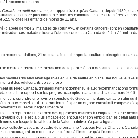
vre 21 recommandations.
n Canada en meilleure santé
, ce rapport révèle qu’au Canada, depuis 1980, le tau
La situation est encore plus alarmante dans les communautés des Premières Nations 
 et 62,5 % chez les enfants de moins de 11 ans.
té (diabète de type 2, maladies de cœur, AVC et certains cancers) sont en constant
 individus, ces maladies liées à l’obésité coûtent au Canada de 4,6 à 7,1 milliards
e de recommandations, 21 au total, afin de changer la « culture obésogène » dans l
 de mettre en œuvre une interdiction de la publicité pour des aliments et des bois
es mesures fiscales envisageables en vue de mettre en place une nouvelle taxe su
ntenant des édulcorants de synthèse
pement du Nord Canada, d’immédiatement donner suite aux recommandations formu
ada et de faire rapport sur les progrès accomplis à ce comité d’ici décembre 2016
ment entreprendre une révision complète du Guide alimentaire canadien afin qu’il 
ormément aux conseils qui lui seront formulés par un organe consultatif composé d’ex
résentants du secteur agroalimentaire
ment entreprendre un examen des approches relatives à l’étiquetage sur le devan
 d’établir quelle est la plus efficace et d’encourager son emploi par les détaillants 
iments sur lesquels le tableau de la Valeur nutritive n’a pas à figurer
r aux collectivités, dans le cadre du programme Nouveau Fonds Chantiers Canada
t et encouragent un mode de vie actif, tant à l’intérieur qu’à l’extérieur
te en œuvre une campagne de sensibilisation du public à une alimentation saine