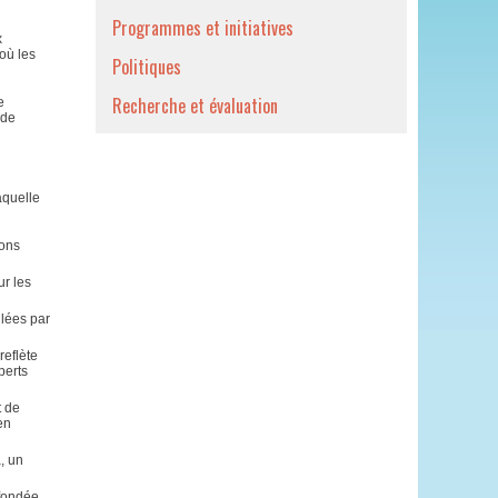
Programmes et initiatives
x
où les
Politiques
Recherche et évaluation
e
 de
aquelle
sons
r les
lées par
reflète
perts
t de
en
, un
 fondée