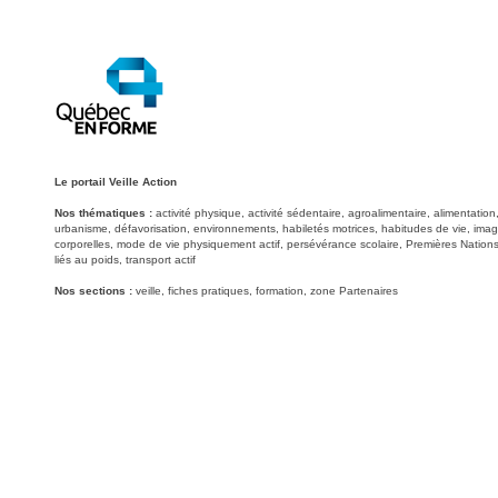
Le portail Veille Action
Nos thématiques :
activité physique, activité sédentaire, agroalimentaire, alimentati
urbanisme, défavorisation, environnements, habiletés motrices, habitudes de vie, image
corporelles, mode de vie physiquement actif, persévérance scolaire, Premières Nations
liés au poids, transport actif
Nos sections :
veille, fiches pratiques, formation, zone Partenaires