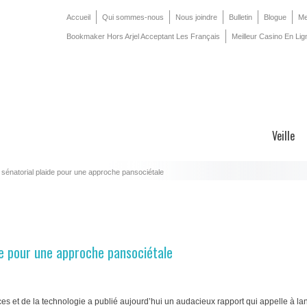
Accueil
Qui sommes-nous
Nous joindre
Bulletin
Blogue
Me
Bookmaker Hors Arjel Acceptant Les Français
Meilleur Casino En Lig
Veille
 sénatorial plaide pour une approche pansociétale
ide pour une approche pansociétale
es et de la technologie a publié aujourd’hui un audacieux rapport qui appelle à la