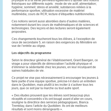
physique et à la santé permettra également d’ajouter des notions
théoriques sur différents sujets : mode de vie actif; alimentation;
hygiène; sommeil; stress et anxiété; substances reliées à la
performance sportive; utilisation excessive de matériel
multimédia; cours de RCR; lecture d’étiquettes nutritionnelles.
Ces notions seront aussi abordées dans d’autres matières,
notamment durant les cours de mathématiques et de sciences et
technologies. Des leçons et des lectures seront également
proposées.
Ces changements toucheront tous les élèves, à l’exception de
ceux de secondaire 5, en raison des exigences du Ministère en
vue de l’entrée au cégep.
Les objectifs du programme
Selon le directeur général de l’établissement, Grant Baergen, ce
virage a pour objectifs de démocratiser l’activité physique et
d’éliminer la sédentarité chez les jeunes, en leur inculquant de
saines habitudes de vie.
Ce projet ne vise pas nécessairement à encourager les jeunes à
faire partie d’une équipe sportive, précise-t-il dans un entretien
dans le Quotidien, mais plutôt à les inciter à s’activer tous les
jours, que ce soit par la marche ou tout autre sport.
« Des études prouvent que les élèves sont beaucoup plus
réceptifs et concentrés s’ils ont bougé avant d’aller en cours,
souligne la directrice des services pédagogiques, Bianca
Tremblay, dans l’article du Quotidien. Ils ont de meilleurs
résultats et sont moins dérangeants ».