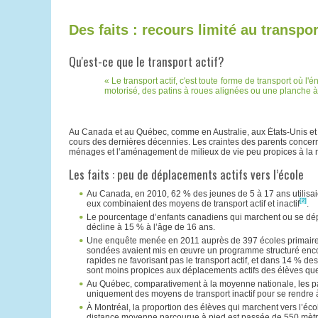
Des faits : recours limité au transpor
Qu'est-ce que le transport actif?
Le transport actif, c'est toute forme de transport où l'é
motorisé, des patins à roues alignées ou une planche à
Au Canada et au Québec, comme en Australie, aux États-Unis 
cours des dernières décennies. Les craintes des parents concerna
ménages et l’aménagement de milieux de vie peu propices à la m
Les faits : peu de déplacements actifs vers l’école
Au Canada, en 2010, 62 % des jeunes de 5 à 17 ans utilis
[2]
eux combinaient des moyens de transport actif et inactif
.
Le pourcentage d’enfants canadiens qui marchent ou se dép
décline à 15 % à l’âge de 16 ans.
Une enquête menée en 2011 auprès de 397 écoles primaires 
sondées avaient mis en œuvre un programme structuré encoura
rapides ne favorisant pas le transport actif, et dans 14 % des 
sont moins propices aux déplacements actifs des élèves que 
Au Québec, comparativement à la moyenne nationale, les pare
uniquement des moyens de transport inactif pour se rendre à
À Montréal, la proportion des élèves qui marchent vers l’éc
distance moyenne parcourue à pied est passée de 550 mètre