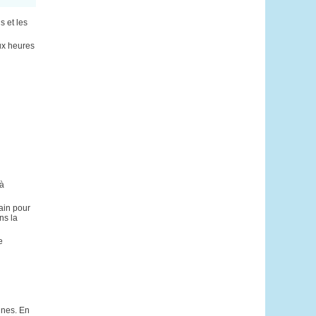
s et les
aux heures
 à
bain pour
ns la
e
unes. En