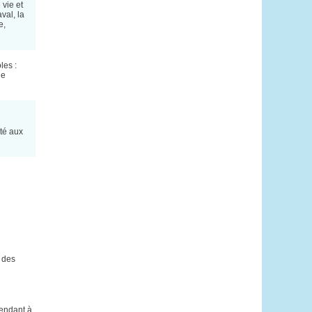
 vie et
val, la
e,
les :
de
ité aux
 des
rendant à