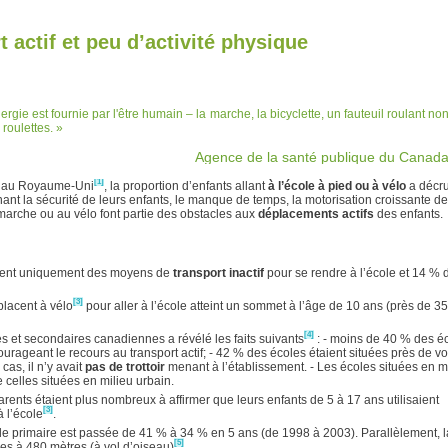
t actif et peu d’activité physique
nergie est fournie par l'être humain – la marche, la bicyclette, un fauteuil roulant no
 roulettes.
Agence de la santé publique du Canad
[1]
et au Royaume-Uni
, la proportion d’enfants allant
à l’école à pied ou à vélo
a décr
nt la sécurité de leurs enfants, le manque de temps, la motorisation croissante d
arche ou au vélo font partie des obstacles aux
déplacements actifs
des enfants.
aient uniquement des moyens de
transport inactif
pour se rendre à l’école et 14 % 
[3]
lacent à vélo
pour aller à l’école atteint un sommet à l’âge de 10 ans (près de 35
[4]
et secondaires canadiennes a révélé les faits suivants
: - moins de 40 % des é
geant le recours au transport actif; - 42 % des écoles étaient situées près de vo
cas, il n’y avait
pas de trottoir
menant à l’établissement. - Les écoles situées en mi
celles situées en milieu urbain.
nts étaient plus nombreux à affirmer que leurs enfants de 5 à 17 ans utilisaient
[3]
 l’école
.
ole primaire est passée de 41 % à 34 % en 5 ans (de 1998 à 2003). Parallèlement, l
[5]
s à 480 mètres (à vol d’oiseau)
.