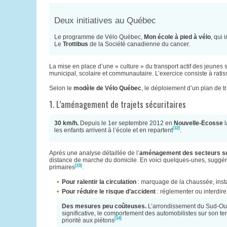
Deux initiatives au Québec
Le programme de Vélo Québec,
Mon école à pied à vélo
, qui
Le
Trottibus
de la Société canadienne du cancer.
La mise en place d’une « culture » du transport actif des jeunes 
municipal, scolaire et communautaire. L’exercice consiste à ratis
Selon le
modèle de Vélo Québec
, le déploiement d’un plan de 
1. L’aménagement de trajets sécuritaires
30 km/h.
Depuis le 1er septembre 2012 en
Nouvelle-Écosse
l
[12]
les enfants arrivent à l’école et en repartent
.
Après une analyse détaillée de l’
aménagement des secteurs sc
distance de marche du domicile. En voici quelques-unes, suggéré
[13]
primaires
.
Pour ralentir la circulation
: marquage de la chaussée, instal
Pour réduire le risque d’accident
: réglementer ou interdir
Des mesures peu coûteuses.
L’arrondissement du Sud-Oues
significative, le comportement des automobilistes sur son terr
[14]
priorité aux piétons