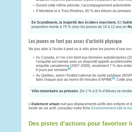
Durant cette même période, l’accompagnement automobile a
À Montréal et à Trois-Rivières, 80 % des élèves du primaire 
En Scandinavie, la majorité des écoliers marchent.
En
Suèd
proportion monte à 75 % chez les jeunes de 10 à 12 ans en
No
Les jeunes ne font pas assez d’activité physique
Ne pas aller à l’école à pied ou à vélo prive les jeunes d’une occa
Au Canada, si l’on s’en tient aux données autodéclarées (2
l’enquête est menée avec un dispositif appelé accéléromètre,
enquête canadienne (2007-2009), seulement 7 % des enfants
[8]
6 jours par semaine
.
Au Québec, selon l’Institut national de santé publique (INSP
[9]
faire chaque jour au moins 60 minutes d’APIME
. Cette pr
Vélo minoritaire au primaire.
De 2 % à 6 % d’élèves se rendent 
L’
étalement urbain
nuit aux déplacements actifs des enfants et d
mode de vie actif, consultez notre fiche
Environnement bâti et mod
Des pistes d’actions pour favoriser le