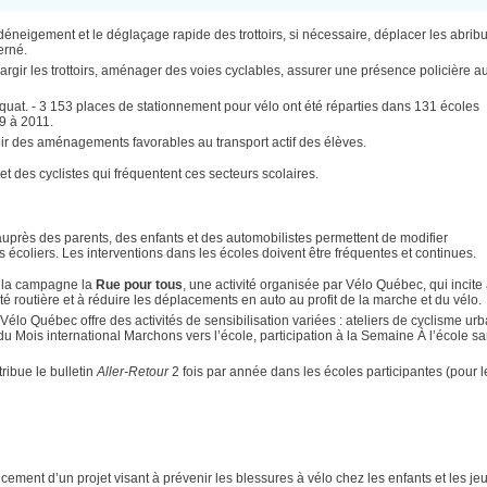
e déneigement et le déglaçage rapide des trottoirs, si nécessaire, déplacer les abribu
erné.
largir les trottoirs, aménager des voies cyclables, assurer une présence policière 
quat. - 3 153 places de stationnement pour vélo ont été réparties dans 131 écoles
9 à 2011.
oir des aménagements favorables au transport actif des élèves.
t des cyclistes qui fréquentent ces secteurs scolaires.
 auprès des parents, des enfants et des automobilistes permettent de modifier
s écoliers. Les interventions dans les écoles doivent être fréquentes et continues.
à la campagne la
Rue pour tous
, une activité organisée par Vélo Québec, qui incite
é routière et à réduire les déplacements en auto au profit de la marche et du vélo.
 Vélo Québec offre des activités de sensibilisation variées : ateliers de cyclisme ur
du Mois international Marchons vers l’école, participation à la Semaine À l’école sa
ribue le bulletin
Aller-Retour
2 fois par année dans les écoles participantes (pour l
cement d’un projet visant à prévenir les blessures à vélo chez les enfants et les je