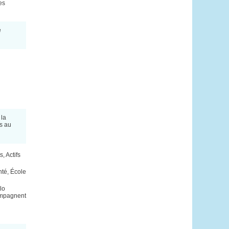
es
e
 la
és au
s, Actifs
nté, École
lo
ompagnent