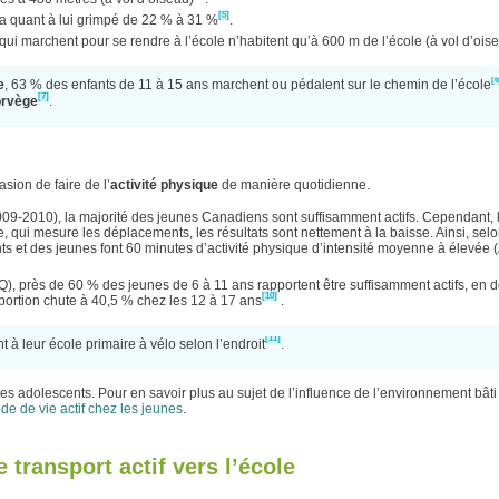
[5]
 quant à lui grimpé de 22 % à 31 %
.
qui marchent pour se rendre à l’école n’habitent qu’à 600 m de l’école (à vol d’ois
[6
e
, 63 % des enfants de 11 à 15 ans marchent ou pédalent sur le chemin de l’école
[7]
rvège
.
sion de faire de l’
activité physique
de manière quotidienne.
009-2010), la majorité des jeunes Canadiens sont suffisamment actifs. Cependant,
 qui mesure les déplacements, les résultats sont nettement à la baisse. Ainsi, sel
 et des jeunes font 60 minutes d’activité physique d’intensité moyenne à élevée
Q), près de 60 % des jeunes de 6 à 11 ans rapportent être suffisamment actifs, en d
[10]
oportion chute à 40,5 % chez les 12 à 17 ans
.
[11]
à leur école primaire à vélo selon l’endroit
.
es adolescents. Pour en savoir plus au sujet de l’influence de l’environnement bâti 
e de vie actif chez les jeunes
.
 transport actif vers l’école