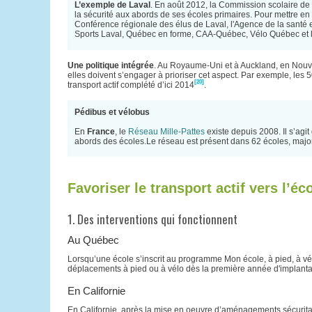
L’exemple de Laval
. En août 2012, la Commission scolaire de 
la sécurité aux abords de ses écoles primaires. Pour mettre en œu
Conférence régionale des élus de Laval, l'Agence de la santé e
Sports Laval, Québec en forme, CAA-Québec, Vélo Québec et 
Une politique intégrée
. Au Royaume-Uni et à Auckland, en Nouv
elles doivent s’engager à prioriser cet aspect. Par exemple, les
[20]
transport actif complété d’ici 2014
.
Pédibus et vélobus
En
France
, le
Réseau Mille-Pattes
existe depuis 2008. Il s’agi
abords des écoles.Le réseau est présent dans 62 écoles, major
Favoriser le transport actif vers l’éc
1. Des interventions qui fonctionnent
Au Québec
Lorsqu’une école s’inscrit au programme Mon école, à pied, à v
déplacements à pied ou à vélo dès la première année d'implanta
En Californie
En Californie, après la mise en oeuvre d’aménagements sécurita