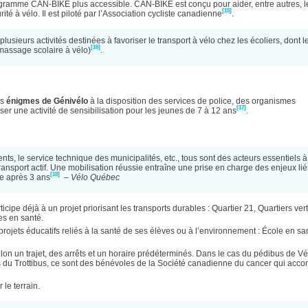
rogramme CAN-BIKE plus accessible. CAN-BIKE est conçu pour aider, entre autres, l
[15]
té à vélo. Il est piloté par l’Association cycliste canadienne
.
 plusieurs activités destinées à favoriser le transport à vélo chez les écoliers, dont l
[16]
amassage scolaire à vélo)
.
es
énigmes de Génivélo
à la disposition des services de police, des organismes
[17]
r une activité de sensibilisation pour les jeunes de 7 à 12 ans
.
ents, le service technique des municipalités, etc., tous sont des acteurs essentiels à
ansport actif. Une mobilisation réussie entraîne une prise en charge des enjeux li
[18]
me après 3 ans
– Vélo Québec
articipe déjà à un projet priorisant les transports durables : Quartier 21, Quartiers vert
es en santé.
s projets éducatifs reliés à la santé de ses élèves ou à l’environnement : École en sa
on un trajet, des arrêts et un horaire prédéterminés. Dans le cas du pédibus de Vé
 du Trottibus, ce sont des bénévoles de la Société canadienne du cancer qui acc
 le terrain.