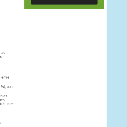
n
a
u au
es
d’entre
 %), puis
coles
ies
lieu rural
a