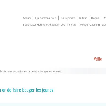
Accueil
Qui sommes-nous
Nous joindre
Bulletin
Blogue
Ré
Bookmaker Hors Arjel Acceptant Les Français
Meilleur Casino En Lig
Veille
l’école : une occasion en or de faire bouger les jeunes!
n or de faire bouger les jeunes!