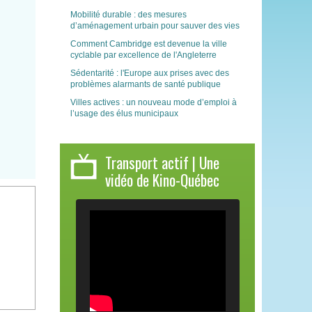
Mobilité durable : des mesures
d’aménagement urbain pour sauver des vies
Comment Cambridge est devenue la ville
cyclable par excellence de l'Angleterre
Sédentarité : l'Europe aux prises avec des
problèmes alarmants de santé publique
Villes actives : un nouveau mode d’emploi à
l’usage des élus municipaux
Transport actif | Une
vidéo de Kino-Québec