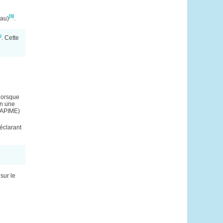
[5]
eau)
.
]
. Cette
 lorsque
on une
 (APIME)
éclarant
sur le