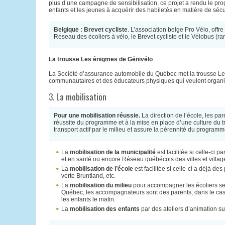
plus d’une campagne de sensibilisation, ce projet a rendu le p
enfants et les jeunes à acquérir des habiletés en matière de sécuri
Belgique : Brevet cycliste
. L’association belge Pro Vélo, offre
Réseau des écoliers à vélo, le Brevet cycliste et le Vélobus (r
La trousse Les énigmes de Génivélo
La Société d’assurance automobile du Québec met la trousse L
communautaires et des éducateurs physiques qui veulent organise
3. La mobilisation
Pour une mobilisation réussie.
La direction de l’école, les par
réussite du programme et à la mise en place d’une culture du tr
transport actif par le milieu et assure la pérennité du program
La
mobilisation de la municipalité
est facilitée si celle-ci p
et en santé ou encore Réseau québécois des villes et villag
La
mobilisation de l’école
est facilitée si celle-ci a déjà de
verte Bruntland, etc.
La
mobilisation du milieu
pour accompagner les écoliers sel
Québec, les accompagnateurs sont des parents; dans le cas
les enfants le matin.
La
mobilisation des enfants
par des ateliers d’animation sur