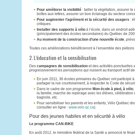
Pour améliorer la visibilité
: tailler la végétation, assurer l
boîtes aux lettres, assurer un bon éclairage du secteur conc
Pour augmenter l’agrément et la sécurité des usagers
: é
critiques.
Installer des supports à vélo
à l’école, dans un endroit adé
(principalement des écoles secondaires) du Québec de 200
Au moment de la construction d’une nouvelle école
, prév
Toutes ces améliorations bénéficieront à l’ensemble des piétons e
2. L’éducation et la sensibilisation
Des
campagnes de sensibilisation
et des activités ponctuelles
progressivement les perceptions qui nuisent au transport actif de
En juin 2011, 36 écoles primaires du Québec ont participé 
partager la rue courtoisement, à respecter le Code de sécurit
Dans le cadre de son programme
Mon école à pied, à vélo
,
la famille, marche de repérage avec les élèves, célébration 
bagnole, etc.
Pour sensibiliser les parents et les enfants, Vélo Québec dist
consulter en ligne :
www.velo.qc.ca
).
Pour des jeunes habiles et en sécurité à vélo
Le programme CAN-BIKE
En août 2012, le ministère fédéral de la Santé a annoncé le finan