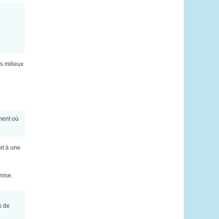
s milieux
ment où
it à une
mise.
s de