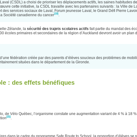
Laval (CSDL) a choisi de prioriser les déplacements actifs, les saines habitudes de
vre cette initiative, la CSDL travaille avec les partenaires suivants : la Ville de La
t des services sociaux de Laval, Forum jeunesse Laval, le Grand Défi Pierre Lavoi
[19]
la Société canadienne du cancer
.
elle-Zélande, la
sécurité des trajets scolaires actifs
fait partie du mandat des éco
 500 écoles primaires et secondaires de la région d’Auckland devront avoir un plan 
t d’une fédération créée par des parents d’élèves soucieux des problèmes de mobil
itairement situées dans le département de la Gironde.
ole : des effets bénéfiques
élo, de Vélo Québec, l’organisme constate une augmentation variant de 4 % à 18 %
[21]
tion
.
ires dans le cadre du programme Safe Route to School, la proportion d’élèves se 