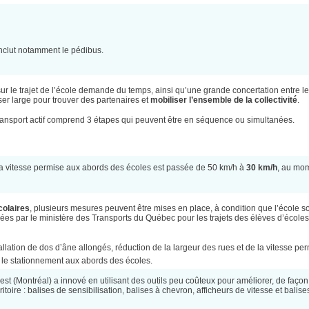
 inclut notamment le pédibus.
sur le trajet de l’école demande du temps, ainsi qu’une grande concertation entre le
ser large pour trouver des partenaires et
mobiliser l’ensemble de la collectivité
.
transport actif comprend 3 étapes qui peuvent être en séquence ou simultanées.
a vitesse permise aux abords des écoles est passée de 50 km/h à
30 km/h
, au mo
olaires
, plusieurs mesures peuvent être mises en place, à condition que l’école so
es par le ministère des Transports du Québec pour les trajets des élèves d’écoles
lation de dos d’âne allongés, réduction de la largeur des rues et de la vitesse per
e le stationnement aux abords des écoles.
t (Montréal) a innové en utilisant des outils peu coûteux pour améliorer, de façon
itoire : balises de sensibilisation, balises à chevron, afficheurs de vitesse et balise