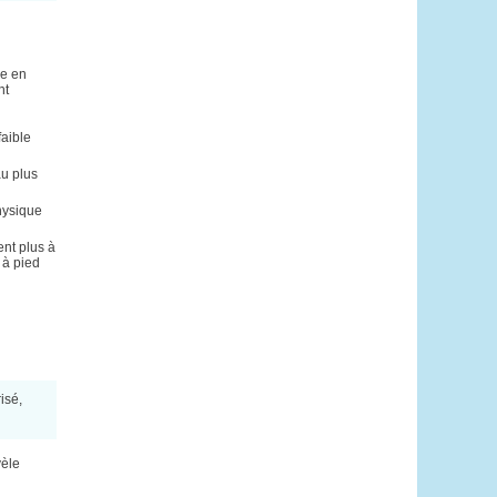
e en
nt
faible
au plus
hysique
nt plus à
 à pied
isé,
vèle