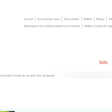
Accueil
Qui sommes-nous
Nous joindre
Bulletin
Blogue
Ré
Bookmaker Hors Arjel Acceptant Les Français
Meilleur Casino En Lig
Veille
ent bâti et mode de vie actif chez les jeunes