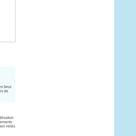
es lieux
nes de
ilisation
acements
ien reliés