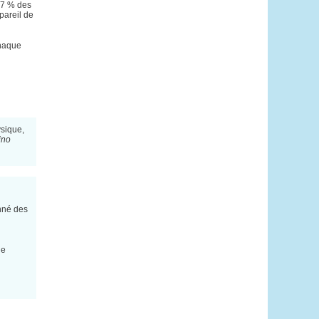
 7 % des
pareil de
chaque
ysique,
ino
onné des
le