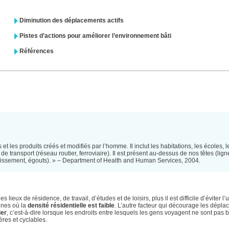
Diminution des déplacements actifs
Pistes d’actions pour améliorer l’environnement bâti
Références
 les produits créés et modifiés par l’homme. Il inclut les habitations, les écoles, l
de transport (réseau routier, ferroviaire). Il est présent au-dessus de nos têtes (lig
fouissement, égouts). » – Department of Health and Human Services, 2004.
ieux de résidence, de travail, d’études et de loisirs, plus il est difficile d’éviter l’ut
zones où la
densité résidentielle est faible
. L’autre facteur qui décourage les dépl
ier
, c’est-à-dire lorsque les endroits entre lesquels les gens voyagent ne sont pas b
ères et cyclables.