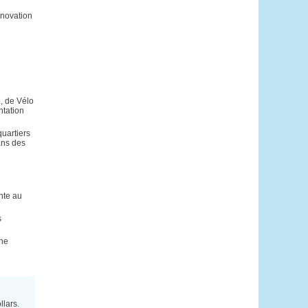
énovation
, de Vélo
ntation
uartiers
ans des
nte au
s
une
llars.