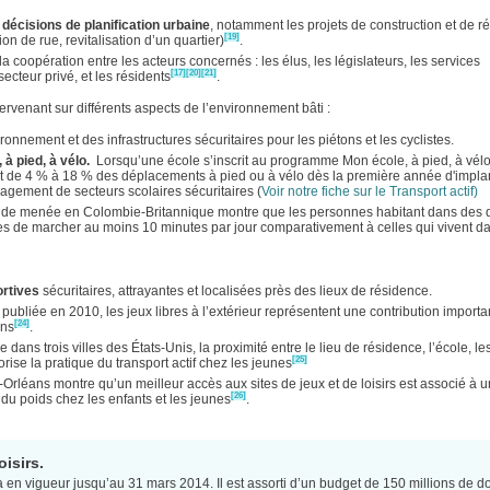
 décisions de planification urbaine
, notamment les projets de construction et de r
[19]
n de rue, revitalisation d’un quartier)
.
la coopération entre les acteurs concernés : les élus, les législateurs, les services
[17]
[20]
[21]
ecteur privé, et les résidents
.
tervenant sur différents aspects de l’environnement bâti :
nnement et des infrastructures sécuritaires pour les piétons et les cyclistes.
à pied, à vélo.
Lorsqu’une école s’inscrit au programme Mon école, à pied, à vélo
t de 4 % à 18 % des déplacements à pied ou à vélo dès la première année d'impla
agement de secteurs scolaires sécuritaires (
Voir notre fiche sur le Transport actif)
de menée en Colombie-Britannique montre que les personnes habitant dans des q
bles de marcher au moins 10 minutes par jour comparativement à celles qui vivent d
ortives
sécuritaires, attrayantes et localisées près des lieux de résidence.
ubliée en 2010, les jeux libres à l’extérieur représentent une contribution importa
[24]
ans
.
ans trois villes des États-Unis, la proximité entre le lieu de résidence, l’école, le
[25]
orise la pratique du transport actif chez les jeunes
Orléans montre qu’un meilleur accès aux sites de jeux et de loisirs est associé à 
[26]
 du poids chez les enfants et les jeunes
.
isirs.
en vigueur jusqu’au 31 mars 2014. Il est assorti d’un budget de 150 millions de do