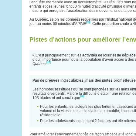
l’enquête est menée avec un accéléromètre, les résultats sont 
enfants et des jeunes font 60 minutes d’activité physique d’int
mesure qui enregistre l'accélération des mouvements de la perso
Au Québec, selon les données recueillies par l’Institut national
[15]
jour au moins 60 minutes d’APIME
. Cette proportion chute à 
Pistes d’actions pour améliorer l’en
« C’est principalement sur les
activités de loisir et de dépla
d’où l’importance pour toute la population d’avoir accès à des e
[17]
Québec
Pas de preuves indiscutables, mais des pistes prometteus
Les nombreuses études qui se sont penchées sur les liens entre
résultats divergents. Malgré la difficulté d’établir une relation
[18]
103 études et ont conclu que
:
Pour les enfants, les facteurs les plus fortement associés a
volume et la vitesse de la circulation automobile; l’accessibi
résidentielle.
Pour les adolescents, seulement 2 facteurs ont été relevés :
Pour améliorer l’environnement bâti de façon efficace et à long