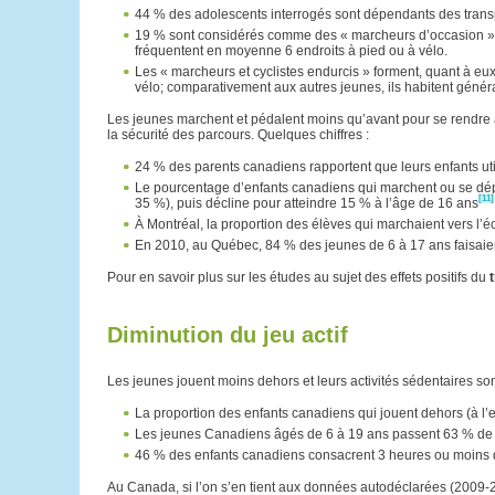
44 % des adolescents interrogés sont dépendants des transpo
19 % sont considérés comme des « marcheurs d’occasion ». Il
fréquentent en moyenne 6 endroits à pied ou à vélo.
Les « marcheurs et cyclistes endurcis » forment, quant à eux,
vélo; comparativement aux autres jeunes, ils habitent génér
Les jeunes marchent et pédalent moins qu’avant pour se rendre à
la sécurité des parcours. Quelques chiffres :
24 % des parents canadiens rapportent que leurs enfants util
Le pourcentage d’enfants canadiens qui marchent ou se dépla
[11]
35 %), puis décline pour atteindre 15 % à l’âge de 16 ans
À Montréal, la proportion des élèves qui marchaient vers l
En 2010, au Québec, 84 % des jeunes de 6 à 17 ans faisaien
Pour en savoir plus sur les études au sujet des effets positifs du
Diminution du jeu actif
Les jeunes jouent moins dehors et leurs activités sédentaires so
La proportion des enfants canadiens qui jouent dehors (à l’
Les jeunes Canadiens âgés de 6 à 19 ans passent 63 % de leu
46 % des enfants canadiens consacrent 3 heures ou moins de
Au Canada, si l’on s’en tient aux données autodéclarées (2009-2