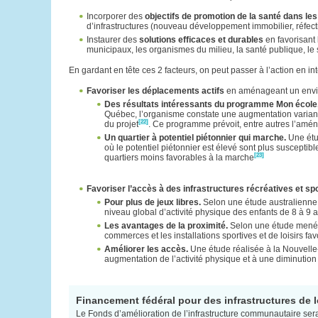
Incorporer des
objectifs de promotion de la santé dans les
d’infrastructures (nouveau développement immobilier, réfectio
Instaurer des
solutions efficaces et durables
en favorisant 
municipaux, les organismes du milieu, la santé publique, le s
En gardant en tête ces 2 facteurs, on peut passer à l’action en in
Favoriser les déplacements actifs
en aménageant un enviro
Des résultats intéressants du programme Mon école, 
Québec, l’organisme constate une augmentation varian
[22]
du projet
. Ce programme prévoit, entre autres l’amén
Un quartier à potentiel piétonnier qui marche.
Une étu
où le potentiel piétonnier est élevé sont plus suscepti
[23]
quartiers moins favorables à la marche
Favoriser l’accès à des infrastructures récréatives et sp
Pour plus de jeux libres.
Selon une étude australienne p
niveau global d’activité physique des enfants de 8 à 9 
Les avantages de la proximité.
Selon une étude menée d
commerces et les installations sportives et de loisirs fav
Améliorer les accès.
Une étude réalisée à la Nouvelle-
augmentation de l’activité physique et à une diminution
Financement fédéral pour des infrastructures de lo
Le Fonds d’amélioration de l’infrastructure communautaire sera 