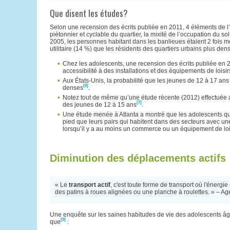
Que disent les études?
Selon une recension des écrits publiée en 2011, 4 éléments de l’e
piétonnier et cyclable du quartier, la mixité de l’occupation du sol
2005, les personnes habitant dans les banlieues étaient 2 fois 
utilitaire (14 %) que les résidents des quartiers urbains plus d
Chez les adolescents, une recension des écrits publiée en 2
accessibilité à des installations et des équipements de loisir
Aux États-Unis, la probabilité que les jeunes de 12 à 17 an
[6]
denses
.
Notez tout de même qu’une étude récente (2012) effectuée au
[7]
des jeunes de 12 à 15 ans
.
Une étude menée à Atlanta a montré que les adolescents qui
pied que leurs pairs qui habitent dans des secteurs avec une 
lorsqu’il y a au moins un commerce ou un équipement de lois
Diminution des déplacements actifs
« Le
transport actif
, c'est toute forme de transport où l'énergie
des patins à roues alignées ou une planche à roulettes. » – 
Une enquête sur les saines habitudes de vie des adolescents â
[9]
que
: