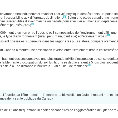
nvironnement bâti peuvent favoriser l’activité physique des résidents : le potentiel
[3]
 et l’accessibilité aux différentes destinations
. Selon une étude canadienne mené
moins susceptibles d’avoir marché ou pédalé pour effectuer au moins un déplaceme
[4]
ensément peuplés (30%)
.
009 montre un lien entre l’obésité et 3 composantes de l’environnement bâti : une 
[5]
s, le type d’environnement (rural, périurbain, banlieue) et l’étalement urbain
.
s soient obèses est supérieure dans les régions les plus étalées, comparativement 
 Canada a montré une association inverse entre l’étalement urbain et l’activité p
 habitent des secteurs avec une plus grande mixité d’occupation du sol se déplace
faible mixité d’occupation du sol. En fait, ils se déplaceraient 2,5 fois plus souvent
[8]
ir situé à une distance inférieure à 1 km du lieu de résidence
.
 est fournie par l'être humain – la marche, la bicyclette, un fauteuil roulant non motor
Agence de la santé publique du Canada
gés de 15 ans fréquentant 10 écoles secondaires de l’agglomération de Québec ré