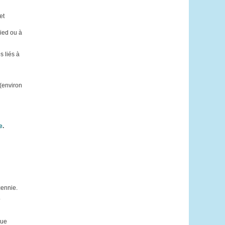
et
pied ou à
s liés à
 (environ
e
.
cennie.
.
que