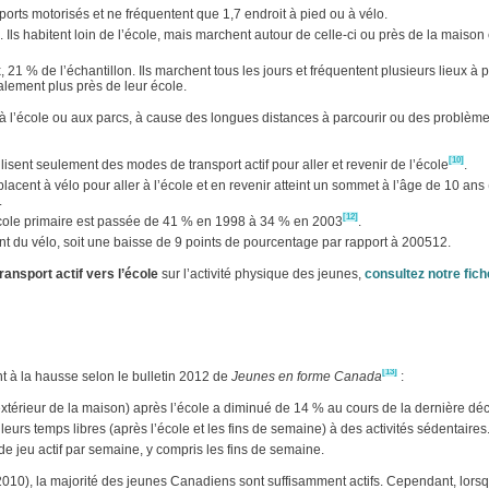
rts motorisés et ne fréquentent que 1,7 endroit à pied ou à vélo.
s habitent loin de l’école, mais marchent autour de celle-ci ou près de la maison 
 21 % de l’échantillon. Ils marchent tous les jours et fréquentent plusieurs lieux à 
alement plus près de leur école.
 l’école ou aux parcs, à cause des longues distances à parcourir ou des problème
[10]
isent seulement des modes de transport actif pour aller et revenir de l’école
.
cent à vélo pour aller à l’école et en revenir atteint un sommet à l’âge de 10 ans
.
[12]
’école primaire est passée de 41 % en 1998 à 34 % en 2003
.
t du vélo, soit une baisse de 9 points de pourcentage par rapport à 200512.
transport actif vers l’école
sur l’activité physique des jeunes,
consultez notre fich
[13]
nt à la hausse selon le bulletin 2012 de
Jeunes en forme Canada
:
extérieur de la maison) après l’école a diminué de 14 % au cours de la dernière dé
rs temps libres (après l’école et les fins de semaine) à des activités sédentaires
 jeu actif par semaine, y compris les fins de semaine.
010), la majorité des jeunes Canadiens sont suffisamment actifs. Cependant, lors