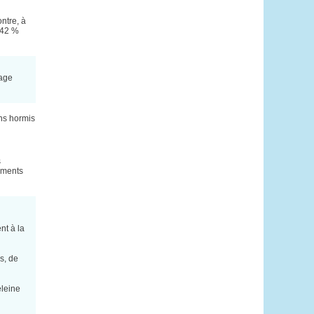
ontre, à
e 42 %
lage
ons hormis
s
ements
nt à la
s, de
eleine