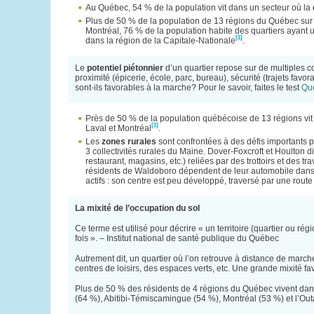
Au Québec, 54 % de la population vit dans un secteur où la
Plus de 50 % de la population de 13 régions du Québec sur 
Montréal, 76 % de la population habite des quartiers ayant un
[1]
dans la région de la Capitale-Nationale
.
Le
potentiel piétonnier
d’un quartier repose sur de multiples co
proximité (épicerie, école, parc, bureau), sécurité (trajets favora
sont-ils favorables à la marche? Pour le savoir, faites le test
Que
Près de 50 % de la population québécoise de 13 régions vi
[1]
Laval et Montréal
.
Les
zones rurales
sont confrontées à des défis importants 
3 collectivités rurales du Maine. Dover-Foxcroft et Houlton 
restaurant, magasins, etc.) reliées par des trottoirs et des t
résidents de Waldoboro dépendent de leur automobile dans
actifs : son centre est peu développé, traversé par une route a
La mixité de l’occupation du sol
Ce terme est utilisé pour décrire « un territoire (quartier ou régi
fois ». – Institut national de santé publique du Québec
Autrement dit, un quartier où l’on retrouve à distance de mar
centres de loisirs, des espaces verts, etc. Une grande mixité fa
Plus de 50 % des résidents de 4 régions du Québec vivent dans 
(64 %), Abitibi-Témiscamingue (54 %), Montréal (53 %) et l’Ou