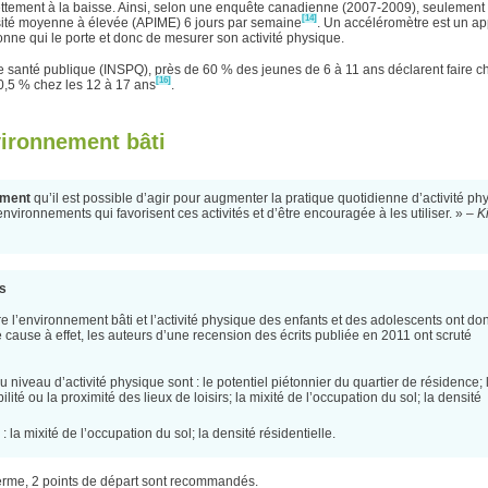
nettement à la baisse. Ainsi, selon une enquête canadienne (2007-2009), seulement
[14]
ensité moyenne à élevée (APIME) 6 jours par semaine
. Un accéléromètre est un ap
nne qui le porte et donc de mesurer son activité physique.
 de santé publique (INSPQ), près de 60 % des jeunes de 6 à 11 ans déclarent faire 
[16]
40,5 % chez les 12 à 17 ans
.
vironnement bâti
cement
qu’il est possible d’agir pour augmenter la pratique quotidienne d’activité ph
nvironnements qui favorisent ces activités et d’être encouragée à les utiliser. » –
K
es
 l’environnement bâti et l’activité physique des enfants et des adolescents ont d
 de cause à effet, les auteurs d’une recension des écrits publiée en 2011 ont scruté
u niveau d’activité physique sont : le potentiel piétonnier du quartier de résidence; 
lité ou la proximité des lieux de loisirs; la mixité de l’occupation du sol; la densité
 la mixité de l’occupation du sol; la densité résidentielle.
 terme, 2 points de départ sont recommandés.